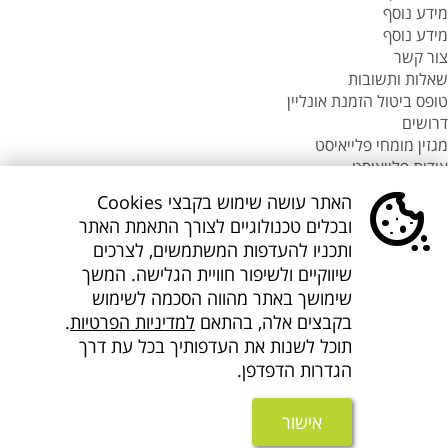
מידע נוסף
מידע נוסף
צור קשר
שאלות ותשובות
טופס ביטול הזמנת אונליין
דרושים
מגזין מומחי פלייאיסט
אודות פלייאיסט
סניפי flyeast בעולם
האתר עושה שימוש בקבצי Cookies
סניפי flyeast בעולם
ובכלים טכנולוגיים לצורך התאמת האתר
סניפי flyeast בעולם
ותכניו להעדפות המשתמשים, לצרכים
סניף flyeast תאילנד
שיווקיים ולשיפור חוויית הגלישה. המשך
סניף flyeast פיליפינים
שימושך באתר מהווה הסכמה לשימוש
flyOnline
בקבצים אלה, בהתאם
למדיניות הפרטיות
.
קישורים נוספים
אודות Flyeast
תוכל לשנות את העדפותיך בכל עת דרך
הצהרת מדיניות ופרטיות
הגדרות הדפדפן.
תנאים והגבלות
הצהרת נגישות
אישור
About us flyeast english