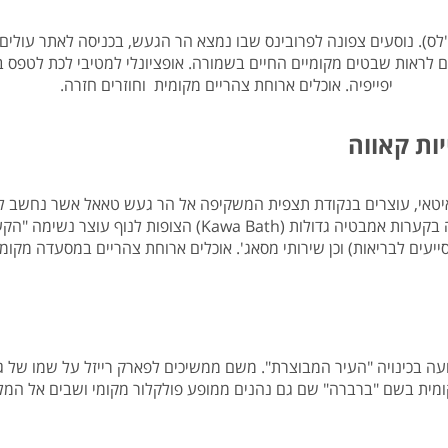
יפייפיה. אוכלים ארוחת צהריים מקומית וחוזרים חזרה.
ות קאווה
טגאיטאי, עוצרים בנקודת תצפית המשקיפה אל הר געש טאאל אשר נחשב ל
בשם Mountain View Garden מקום המציע רחצה בקערות אמבטיה ג
עים לבריאות) וכן שירותי מסאג'. אוכלים ארוחת צהריים במסעדה מקומית
ה בכינויה "העיר המבוצרת". משם ממשיכים לפארק רייזל על שמו של גי
מית בשם "ברברה" שם גם נהנים ממופע פולקלור מקומי ושבים אל המלו