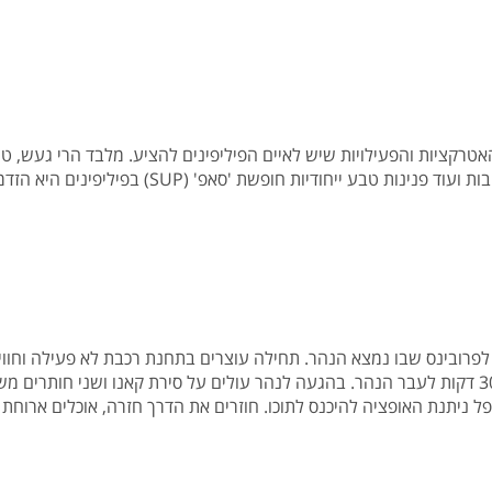
קציות והפעילויות שיש לאיים הפיליפינים להציע. מלבד הרי געש, טרס
פ' (SUP) בפיליפינים היא הזדמנות נהדרת ושונה לחוות את היופי המדהים שמסביב.
 לפרובינס שבו נמצא הנהר. תחילה עוצרים בתחנת רכבת לא פעילה וחוו
קטנה, ירוקה וקסומה, בסיום ממשיכים בנסיעה של כ-30 דקות לעבר הנהר. בהגעה לנהר עולים על סי
ל ניתנת האופציה להיכנס לתוכו. חוזרים את הדרך חזרה, אוכלים ארוחת 