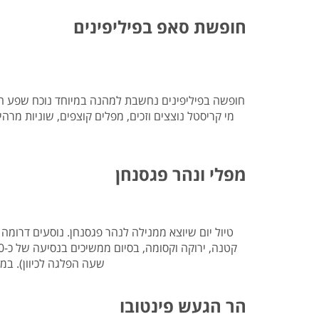
טיסות לנפאל
אטרקציות בצפון תאילנד
המדריך למטייל במאוריציוס
חופשת סאפ בפיליפינים
טיסות אל על
המדריך למטייל באיי סיישל
המדריך למטייל בזנזיבר
המדריך למטייל ביפן
המדריך למטייל בדובאי
חופשה בפיליפינים נחשבת למהנה במיוחד נוכח שפע האטר
מי קריסטל נוצצים וזכים, מפלים קוצפים, שוניות מרהיבות ועוד פנינות טבע ייחודיות חופשת 'סא
מפלי ונהר פגסנחן
טיול יום שיוצא ממנילה לנהר פגסנחן. נוסעים דרומה
שעה הפלגה לכיוון). במפ
הר הגעש פינטובו