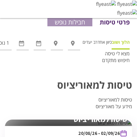
פרטי טיסות
חבילות נופש
הלוך ושוב
כיוון אחד
רב יעדים
מצא לי טיסה
חיפוש מתקדם
אפשרויות
החיפוש
הנוספות
טיסות למאוריציוס
מוצגות
לפני
טיסות למאוריציוס
הכפתור
מידע על מאוריציוס
טיסה למאוריציוס
בין
20/08/26
-
02/09/26