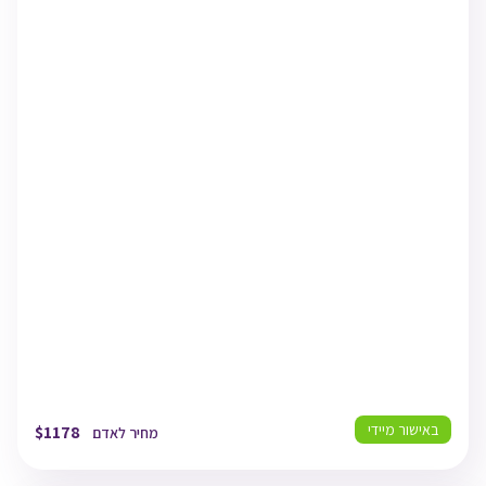
ETHIOPIAN AIRLINES
TLV
19/08/26
03:15
תל אביב
MRU
19/08/26
07:30
מאוריציוס
MRU
23/08/26
16:15
מאוריציוס
TLV
23/08/26
20:45
תל אביב
באישור מיידי
$
1178
מחיר לאדם
טיסה למאוריציוס