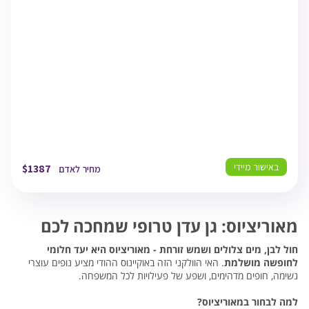
MRU
01/09/26
18:30
מאוריציוס
TLV
02/09/26
01:05
תל אביב
באישור מיידי
$
1387
מחיר לאדם
מאוריציוס: גן עדן טרופי שמחכה לכם
חול לבן, מים צלולים ושמש זורחת - מאוריציוס היא יעד חלומי
לחופשה מושלמת
. האי הוולקני הזה באוקיינוס ההודי מציע נופים עוצרי
נשימה, חופים מדהימים, ושפע של פעילויות לכל המשפחה.
למה לבחור במאוריציוס?