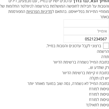
החיוך הבא, כבר בדרך
עדכונים ישירים במייל, עם מבצעים, דילים
והטבות על חבילות לחופשה המושלמת בהרשמה לניוזלטר החלומות של
מומחיי התיירות בפלייאיסט.
בהתאם ל
מדיניות הפרטיות
המפורסמת
באתר
ברצוני לקבל עדכונים והטבות במייל.
הרשמה
תודה
כתובת המייל נשמרה ברשימת הדיוור
רק שתדע ש..
כתובת זו קיימת ברשימת הדיוור
יש לנו תקלה
כתובת המייל לא נשמרה, נסה שוב במועד מאוחר יותר
טיסות למזרח
טיסות למזרח
טיסות למזרח
טיסות לתאילנד