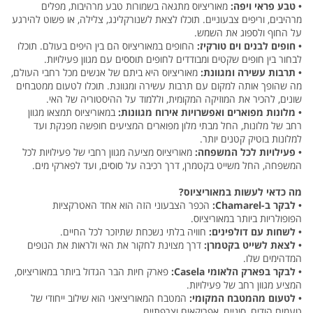
•
טבע פראי ויפה:
מאוריציוס מתגאה בשמורות טבע מרהיבות, מפלים
מרהיבים, וריפים צבעוניים. תוכלו לצאת לשנורקלינג, צלילה, או פשוט להירגע
על החוף ולספוג את השמש.
•
חופים לבנים וים טורקיז:
החופים במאוריציוס הם בין היפים בעולם. תוכלו
לבחור בין חופים שקטים ומבודדים לחופים תוססים עם מגוון פעילויות.
•
תרבות עשירה ומגוונת:
מאוריציוס היא ביתם של אנשים מכל רחבי העולם,
מה שהופך אותה למקום עם תרבות עשירה ומגוונת. תוכלו לטעום ממטבחים
שונים, להכיר את המוזיקה המקומית, וללמוד על ההיסטוריה של האי.
•
מלונות מפוארים ואפשרויות אירוח מגוונות:
במאוריציוס תמצאו מגוון
רחב של מלונות, החל מבתי מלון מפוארים המציעים חופשה מפנקת ועד
למלונות בוטיק קטנים יותר.
•
פעילויות לכל המשפחה:
מאוריציוס מציעה מגוון רחבי של פעילויות לכל
המשפחה, החל משייט בקטמרן, דרך רכיבה על סוסים, ועד לפארקי מים.
מה כדאי לעשות במאוריציוס?
•
לבקר ב-Chamarel:
הכפר הצבעוני הזה הוא אחד האטרקציות
הפופולריות ביותר במאוריציוס.
•
לשחות עם דולפינים:
חוויה בלתי נשכחת שתיזכר לכל החיים.
•
לצאת לשייט בקטמרן:
דרך מצוינת לחקור את האי ולראות את הנופים
המדהימים שלו.
•
לבקר בפארק הלאומי Casela:
פארק חיות הבר הגדול ביותר במאוריציוס,
המציע מגוון רחב של פעילויות.
•
לטעום מהמטבח המקומי:
המטבח המאוריציאני הוא שילוב ייחודי של
טעמים הודים, סיניים, אפריקאים וצרפתיים.