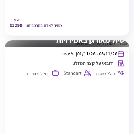
22:40
תל אביב
החל מ
$
1299
מחיר לאדם בהרכב זוגי
זוגי
ארוחת בוקר
טיול מאורגן באמירויות
בין
05/11/26
-
01/11/26
5 ימים
התאריכים,
דובאי על קצה המזלג
Standart
כולל טיסות
כולל מזוודות
EL-AL
TLV
01/11/26
06:20
תל אביב
DXB
01/11/26
11:35
דובאי
DXB
05/11/26