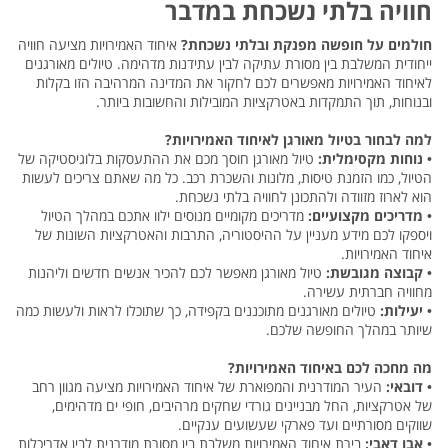
חוויה בלתי נשכחת במדבר
חולמים על חופשה מפנקת ובלתי נשכחת?
איחוד האמירויות מציעה חוויה
ייחודית המשלבת בין מסורת עתיקה לבין עתידנות מדהימה. טיולים מאורגנים
לאיחוד האמירויות מאפשרים לכם לחקור את המדינה המרהיבה הזו בקלות
ובנוחות, תוך התמקדות באטרקציות המובילות והחשובות ביותר.
למה לבחור בטיול מאורגן לאיחוד האמירויות?
•
נוחות מקסימלית:
טיול מאורגן חוסך מכם את ההתעסקות בלוגיסטיקה של
הטיול, כמו הזמנת טיסות, מלונות והשכרת רכב. כל מה שאתם צריכים לעשות
הוא לארוז מזוודה ולהתכונן לחוויה בלתי נשכחת.
•
מדריכים מקצועיים:
מדריכים מקומיים מנוסים ילוו אתכם במהלך הטיול
ויספקו לכם מידע מעניין על ההיסטוריה, התרבות והאטרקציות השונות של
איחוד האמירויות.
•
קבוצה מגובשת:
טיול מאורגן מאפשר לכם להכיר אנשים חדשים וליהנות
מחוויה חברתית עשירה.
•
יעילות:
טיולים מאורגנים מתוכננים בקפידה, כך שתוכלו לראות ולעשות כמה
שיותר במהלך החופשה שלכם.
מה מחכה לכם באיחוד האמירויות?
•
דובאי:
העיר המודרנית והמפוארת של איחוד האמירויות מציעה מגוון רחב
של אטרקציות, החל מבניינים גורדי שחקים מרהיבים, חופי ים מדהימים,
שווקים מסורתיים ועד פארקי שעשועים ענקיים.
•
אבו דאבי:
בירת איחוד האמירויות משלבת בין מסורת מודרנית לבין אדריכלות