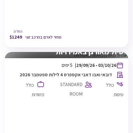
20:55
דובאי
TLV
26/09/26
23:25
תל אביב
החל מ
$
1249
מחיר לאדם בהרכב זוגי
זוגי
חצי פנסיון
טיול מאורגן באמירויות
בין
03/10/26
-
29/09/26
5 ימים
התאריכים,
דובאי ואבו דאבי אקספרס 4 לילות ספטמבר 2026
STANDARD
כולל
כולל
ROOM
טיסות
מזוודות
Fly Dubai
TLV
29/09/26
10:55
תל אביב
DXB
29/09/26