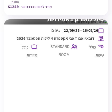
החל מ
$
1249
מחיר לאדם בהרכב זוגי
זוגי
חצי פנסיון
טיול מאורגן באמירויות
בין
26/09/26
-
22/09/26
5 ימים
התאריכים,
דובאי ואבו דאבי אקספרס 4 לילות ספטמבר 2026
STANDARD
כולל
כולל
ROOM
טיסות
מזוודות
Fly Dubai
TLV
22/09/26
10:55
תל אביב
DXB
22/09/26
15:15
דובאי
DXB
26/09/26