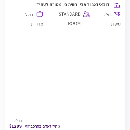
התאריכים,
דובאי ואבו דאבי- חוויה בין מסורת לעתיד
STANDARD
כולל
כולל
ROOM
טיסות
מזוודות
ישראייר
TLV
25/10/26
11:35
תל אביב
DXB
25/10/26
16:00
דובאי
DXB
29/10/26
17:30
דובאי
TLV
29/10/26
19:05
תל אביב
החל מ
$
1299
מחיר לאדם בהרכב זוגי