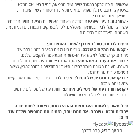
עכשווית. תוכלו לבקר במסגד שייח זאיד המפואר, לטייל באי יאס המלא
באטרקציות ובבתי מלון מפוארים, ולגלות את ההיסטוריה של האמירויות
במוזיאון הלובר אבו דבי.
•
שארג'ה:
העיר השלישית בגודלה באיחוד האמירויות מציעה חוויה תרבותית
עשירה. תוכלו לבקר במוזיאון האיסלאם, לטייל בשווקים המסורתיים ולגלות את
האומנות והאדריכלות המקומית.
טיפים לבחירת טיול מאורגן לאיחוד האמירויות:
•
קבעו את התקציב שלכם:
טיולים מאורגנים מגיעים במגוון רחב של
מחירים, כך שתוכלו למצוא את האפשרות המתאימה לתקציב שלכם.
•
בחרו את העונה המתאימה:
מזג האוויר באיחוד האמירויות חם ולח רוב
השנה. העונה הטובה ביותר לביקור היא בין החודשים נובמבר למרץ, כאשר
הטמפרטורות נוחות יותר.
•
בדקו את התוכנית של הטיול:
הקפידו לבחור טיול שכולל את האטרקציות
שמעניינות אתכם.
•
קראו חוות דעת של מטיילים אחרים:
חוות דעת של מטיילים קודמים
יכולות לעזור לכם לקבל החלטה מושכלת.
טיול מאורגן לאיחוד האמירויות הוא הזדמנות מצוינת לחוות חוויה
ייחודית ובלתי נשכחת. אל תחכו יותר, הזמינו את החופשה שלכם עוד
היום!
החיוך הבא, כבר בדרך