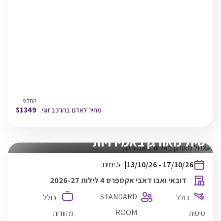
15:15
דובאי
DXB
03/10/26
20:10
דובאי
TLV
03/10/26
22:40
תל אביב
החל מ
$
1349
מחיר לאדם בהרכב זוגי
זוגי
חצי פנסיון
טיול מאורגן באמירויות
בין
17/10/26
-
13/10/26
5 ימים
התאריכים,
דובאי ואבו דאבי אקספרס 4 לילות 2026-27
STANDARD
כולל
כולל
ROOM
טיסות
מזוודות