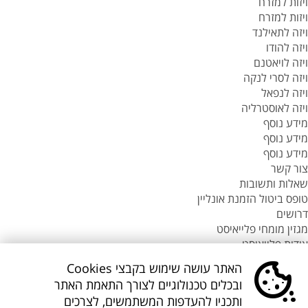
ויזות למזרח
ויזות למזרח
ויזה לתאילנד
ויזה להודו
ויזה לויאטנם
ויזה לסרי לנקה
ויזה לנפאל
ויזה לאוסטרליה
מידע נוסף
מידע נוסף
מידע נוסף
צור קשר
שאלות ותשובות
טופס ביטול הזמנת אונליין
דרושים
מגזין מומחי פלייאיסט
אודות פלייאיסט
סניפי flyeast בעולם
האתר עושה שימוש בקבצי Cookies
סניפי flyeast בעולם
ובכלים טכנולוגיים לצורך התאמת האתר
סניפי flyeast בעולם
ותכניו להעדפות המשתמשים, לצרכים
סניף flyeast תאילנד