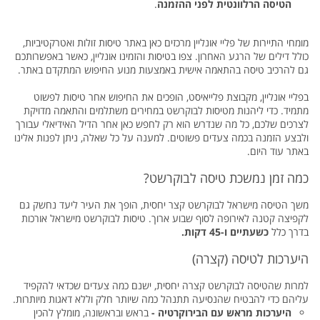
הטיסה הרלוונטית לפני ההזמנה
.
מומחי התיירות של פליי אונליין מרכזים כאן באתר טיסות זולות ואטרקטיביות,
כולל דילים של הרגע האחרון. צפו בטיסות והזמינו אונליין, כאשר באפשרותכם
גם להרכיב טיסה בהתאמה אישית באמצעות מנוע החיפוש המתקדם באתר.
בפליי אונליין, מקבוצת פלייאיסט, הופכים את החיפוש אחר טיסות לפשוט
מתמיד. כדי ליהנות מטיסות לבוקרשט במחירים משתלמים והתאמה מדויקת
לצרכים שלכם, כל מה שנדרש הוא רק לחפש כאן אחר הדיל האידיאלי עבורך
ולבצע הזמנה בכמה צעדים פשוטים. למענה על כל שאלה, ניתן לפנות אלינו
באתר עוד היום.
כמה זמן נמשכת טיסה לבוקרשט?
משך הטיסה מישראל לבוקרשט קצר יחסית, הופך את העיר ליעד נחשק גם
לקפיצה קטנה לאירופה לסוף שבוע ארוך. טיסות לבוקרשט מישראל אורכות
בדרך כלל
כשעתיים ו-45 דקות.
היערכות לטיסה (קצרה)
למרות שהטיסה לבוקרשט קצרה יחסית, ישנם כמה צעדים שכדאי להקפיד
עליהם כדי להבטיח שהנסיעה תתנהל כמה שיותר חלק וללא דאגות מיותרות.
היערכות מראש עם הבירוקרטיה -
בראש ובראשונה, מומלץ להכין