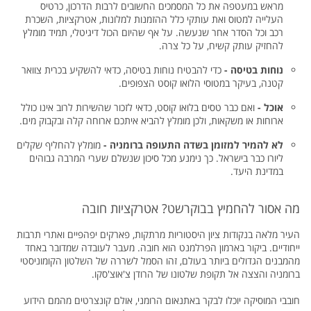
מראש במעטפה את כל המסמכים החשובים לרבות הדרכון, כרטיס
העלייה למטוס ואת עותקי כלל ההזמנות למלונות, אטרקציות, השכרת
רכב וכל הסדר אחר שנעשה. על אף שהיום הכול דיגיטלי, תמיד מומלץ
להחזיק עותק קשיח, על כל צרה.
נוחות בטיסה -
כדי להבטיח נוחות בטיסה, כדאי להשקיע בכרית צוואר
קטנה, בעיקר במטוסי הלואו קוסט הצפופים.
אוכל -
ואם כבר טסים בלואו קוסט, כדאי לזכור שהשירות לרוב אינו כולל
ארוחות או משקאות, ולכן מומלץ להביא איתכם ארוחה קלה ובקבוק מים.
לא להמיר למזומן בשדה התעופה ברומניה -
מומלץ להחליף שקלים
ליורו כבר בישראל. כך נימנע מכל סיכון שנשלם שערי המרבה גבוהים
במדינת היעד.
מה אסור להחמיץ בבוקרשט? אטרקציות חובה
העיר מלאה בנקודות ציון היסטוריות מרתקות, פארקים יפהפיים ואתרי תרבות
ייחודיים. ביקור בארמון הפרלמנט הוא חובה. מעבר לעובדה שמדובר באחד
מהמבנים הגדולים ביותר בעולם, זהו הסמל לשררה של השלטון הקומוניסטי
ברומניה והצצה אל תקופת שלטונו של הרודן צ'אוצ'סקו.
חובבי המוסיקה יוכלו לבקר באתנאום הרומני, אולם קונצרטים מהמם הידוע