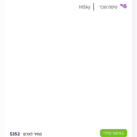
התאריכים,
טיסת שכר
HiSky
HiSky
TLV
07/08/26
12:50
תל אביב
BUH
07/08/26
15:20
בוקרשט
BUH
12/08/26
08:45
בוקרשט
TLV
12/08/26
11:15
תל אביב
באישור מיידי
$
352
מחיר לאדם