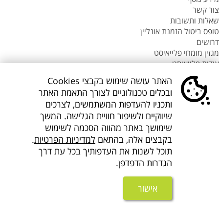
צור קשר
שאלות ותשובות
טופס ביטול הזמנת אונליין
דרושים
מגזין מומחי פלייאיסט
אודות פלייאיסט
סניפי flyeast בעולם
האתר עושה שימוש בקבצי Cookies
סניפי flyeast בעולם
ובכלים טכנולוגיים לצורך התאמת האתר
סניפי flyeast בעולם
ותכניו להעדפות המשתמשים, לצרכים
סניף flyeast תאילנד
שיווקיים ולשיפור חוויית הגלישה. המשך
סניף flyeast פיליפינים
שימושך באתר מהווה הסכמה לשימוש
flyOnline
בקבצים אלה, בהתאם
למדיניות הפרטיות
.
קישורים נוספים
אודות Flyeast
תוכל לשנות את העדפותיך בכל עת דרך
הצהרת מדיניות ופרטיות
הגדרות הדפדפן.
תנאים והגבלות
הצהרת נגישות
אישור
About us flyeast english
אתר המידע
בפייסבוק
בפייסבוק
בפייסבוק
באינסטגרם
בלינקדאין