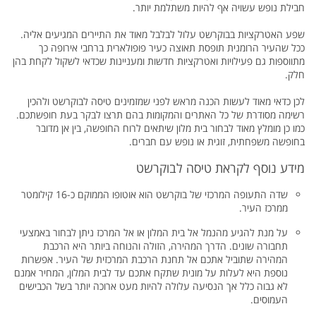
חבילת נופש עשויה אף להיות משתלמת יותר.
שפע האטרקציות בבוקרשט עלול לבלבל מאוד את התיירים המגיעים אליה.
ככל שהעיר הרומנית תופסת תאוצה כעיר פופולארית ברחבי אירופה כך
מתווספות גם פעילויות ואטרקציות חדשות ומעניינות שכדאי לשקול לקחת בהן
חלק.
לכן כדאי מאוד לעשות הכנה מראש לפני שמזמינים טיסה לבוקרשט ולהכין
רשימה מסודרת של כל האתרים והמקומות בהם תרצו לבקר בעת חופשתכם.
כמו כן מומלץ מאוד לבחור בית מלון שיתאים לרוח החופשה, בין אן מדובר
בחופשה משפחתית, זוגית או נופש עם חברים.
מידע נוסף לקראת טיסה לבוקרשט
שדה התעופה המרכזי של בוקרשט הוא אוטופו הממוקם כ-16 קילומטר
ממרכז העיר.
על מנת להגיע מהנמל אל בית המלון או אל המרכז ניתן לבחור באמצעי
תחבורה שונים. הדרך המהירה, הזולה והנוחה ביותר היא הרכבת
המהירה שתוביל אתכם אל תחנת הרכבת המרכזית של העיר. אפשרות
נוספת היא לעלות על מונית שתקח אתכם עד לבית המלון, המחיר אמנם
לא גבוה כלל אך הנסיעה עלולה להיות מעט ארוכה יותר בשל הכבישים
העמוסים.