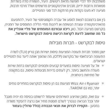
משתלבות יחד לכדי חופשה מלאת ריגושים. העיר, השזורה כולה בשדרות
מפוארות ורחבות ידיים, מבנים ארכיטקטוניים מרשימים ושלל מרכזי תרבות,
מציעה לא מעט נקודות ציון מרתקות לכל סוגי המטיילים.
בין אם ברצונכם לצאת למסע אל עברה הקומוניסטי של העיר, להתפעם
מהארכיטקטורה עוצרת הנשימה או ליהנות מחיי הלילה התוססים של רומניה,
בוקרשט מציעה הכול. כאן,
ריכזו עבורכם המומחים של פליי אונליין את
כל מה שחשוב לדעת לקראת רכישת טיסות לבוקרשט מישראל.
טיסות לבוקרשט - חברות מובילות
ישנן מספר חברות תעופה המציעות טיסות ישירות מבן גוריון (TLV) לשדה
התעופה הבינלאומי של בוקרשט (OTP), מה שהופך אותה ליעד נוח למטיילים
ישראלים.
אל על מציעה טיסות במועדים קבועים ותכופים לבוקרשט ברמת שירות
מעולה והחשוב ביותר, רק לעתים נדירות מבוטלות טיסות, גם בתקופה
של מתיחות ביטחונית.
Ryanair ו-Wizz Air מציעות גם הן טיסות לבוקרשט במחירים נוחים
יותר, כמו גם TAROM.
עם זאת, כמובן שהיצע השירותים שיעמוד לרשותנו בטיסה כזו יהיה מוגבל
יותר וככל הנראה נצטרך לשלם תוספת מחיר אם נרצה להפקיד מזוודה
במטען -
הקפידו לבדוק את תנאי הכבודה (כולל טרולי) בעמוד