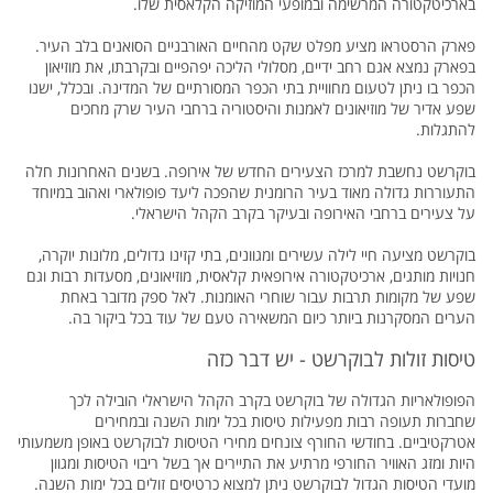
בארכיטקטורה המרשימה ובמופעי המוזיקה הקלאסית שלו.
פארק הרסטראו מציע מפלט שקט מהחיים האורבניים הסואנים בלב העיר.
בפארק נמצא אגם רחב ידיים, מסלולי הליכה יפהפיים ובקרבתו, את מוזיאון
הכפר בו ניתן לטעום מחוויית בתי הכפר המסורתיים של המדינה. ובכלל, ישנו
שפע אדיר של מוזיאונים לאמנות והיסטוריה ברחבי העיר שרק מחכים
להתגלות.
בוקרשט נחשבת למרכז הצעירים החדש של אירופה. בשנים האחרונות חלה
התעוררות גדולה מאוד בעיר הרומנית שהפכה ליעד פופולארי ואהוב במיוחד
על צעירים ברחבי האירופה ובעיקר בקרב הקהל הישראלי.
בוקרשט מציעה חיי לילה עשירים ומגוונים, בתי קזינו גדולים, מלונות יוקרה,
חנויות מותגים, ארכיטקטורה אירופאית קלאסית, מוזיאונים, מסעדות רבות וגם
שפע של מקומות תרבות עבור שוחרי האומנות. לאל ספק מדובר באחת
הערים המסקרנות ביותר כיום המשאירה טעם של עוד בכל ביקור בה.
טיסות זולות לבוקרשט - יש דבר כזה
הפופולאריות הגדולה של בוקרשט בקרב הקהל הישראלי הובילה לכך
שחברות תעופה רבות מפעילות טיסות בכל ימות השנה ובמחירים
אטרקטיביים. בחודשי החורף צונחים מחירי הטיסות לבוקרשט באופן משמעותי
היות ומזג האוויר החורפי מרתיע את התיירים אך בשל ריבוי הטיסות ומגוון
מועדי הטיסות הגדול לבוקרשט ניתן למצוא כרטיסים זולים בכל ימות השנה.