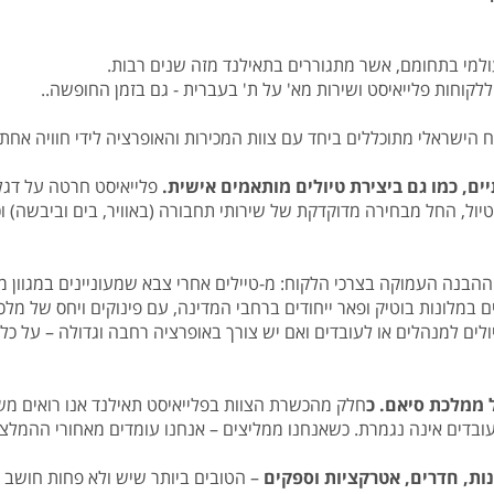
עולמי בתחומם, אשר מתגוררים בתאילנד מזה שנים רבות.
לקוחות פלייאיסט ושירות מא' על ת' בעברית - גם בזמן החופשה..
הישראלי מתוכללים ביחד עם צוות המכירות והאופרציה לידי חוויה אחת
ם, כמו גם ביצירת טיולים מותאמים אישית.
פלייאיסט חרטה על דגל
ול, החל מבחירה מדוקדקת של שירותי תחבורה (באוויר, בים וביבשה) וכ
ההבנה העמוקה בצרכי הלקוח: מ-טיילים אחרי צבא שמעוניינים במגוון מ
 במלונות בוטיק ופאר ייחודים ברחבי המדינה, עם פינוקים ויחס של מלכ
יולים למנהלים או לעובדים ואם יש צורך באופרציה רחבה וגדולה – על כ
 ממלכת סיאם. כ
חלק מהכשרת הצוות בפלייאיסט תאילנד אנו רואים משמ
בעובדים אינה נגמרת. כשאנחנו ממליצים – אנחנו עומדים מאחורי ההמלצ
ות, חדרים, אטרקציות וספקים
– הטובים ביותר שיש ולא פחות חושב 