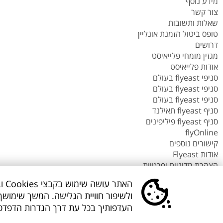
מידע נוסף
צור קשר
שאלות ותשובות
טופס ביטול הזמנת אונליין
דרושים
מגזין מומחי פלייאיסט
אודות פלייאיסט
סניפי flyeast בעולם
סניפי flyeast בעולם
סניפי flyeast בעולם
סניף flyeast תאילנד
סניף flyeast פיליפינים
flyOnline
קישורים נוספים
אודות Flyeast
הצהרת מדיניות ופרטיות
תנאים והגבלות
הא
הצהרת נגישות
ולשיפור חוויית הגלישה. המשך שימו
About us flyeast english
העדפותיך בכל עת דרך הגדרות הדפדפן
אתר המידע
בפייסבוק
בפייסבוק
בפייסבוק
באינסטגרם
בלינקדאין