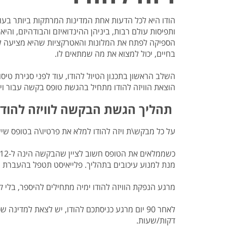
טיסות לנפאל
אטרקציות בצפון תאילנד
המדריך למטייל במאוריציוס
טיסות אל על
המדריך למטייל באיי סיישל
הודו היא לכל הדעות אחת המדינות המרתקות ביותר בעולם. 
ותפיסות עולם רבות, ביניהן ההינדואיזם והבודהיזם, ו
המדריך למטייל בזנזיבר
הספיקה לפתח את המלונות והאטרקציות שהיא מציעה לרמ
המדריך למטייל ביפן
בחיים, יכול למצוא את מה שמתאים לו.
המדריך למטייל בדובאי
השלב הראשון בתכנון הטיול להודו, עוד לפני סגירת טיסו
הוצאת הוויזה להודו מתחיל בהגשת טופס בקשה עבור ויז
תהליך הגשת הבקשה לוויזה להודו
על כל מבקש\ת ויזה להודו למלא את פרטיו\ה בטופס שי
מנת למנוע עיכובים בתהליך. פלייאיסט תטפל בהעברת ה
מרגע הנפקת הוויזה להודו ימיה מתחילים להיספר, בלי 
לאחר 90 יום מרגע כניסתכם להודו, יש לצאת למדי
דקות/שעות.