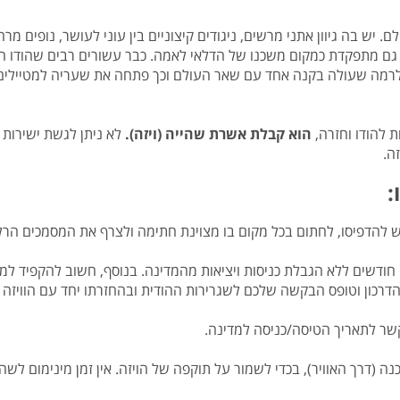
יש בה גיוון אתני מרשים, ניגודים קיצוניים בין עוני לעושר, נופים מרה
היא גם מתפקדת כמקום משכנו של הדלאי לאמה. כבר עשורים רבים שהודו ה
ה שעולה בקנה אחד עם שאר העולם וכך פתחה את שעריה למטיילים מגוונ
ת להודו וחזרה,
הוא קבלת אשרת שהייה (ויזה).
לא ניתן לגשת ישירות
ה.
:
ש להדפיסו, לחתום בכל מקום בו מצוינת חתימה ולצרף את המסמכים הרל
כשממלאים את הטופס חשוב לציין שהבקשה הינה ל-12 חודשים ללא הגבלת כניסות ויציאות מהמדינה. בנ
דרכון וטופס הבקשה שלכם לשגרירות ההודית ובהחזרתו יחד עם הוויזה
קשר לתאריך הטיסה/כניסה למדינה.
נה שכנה (דרך האוויר), בכדי לשמור על תוקפה של הויזה. אין זמן מינימום 