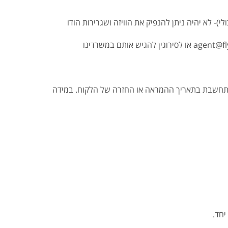
)- לא יהיה ניתן להנפיק את הוויזה ושגרירות הודו
3. יש להוריד את הטופס, להדפיסו, למלא אותו באנגלית, לצרף אליו את המסמכים הדרושים ולהעביר לנו אותם במייל agent@flyeast.co.il או לסירוגין להגיש אותם במשרדינו
נה מתחשבת בתאריך ההמראה או החזרה של הלקוח. במידה