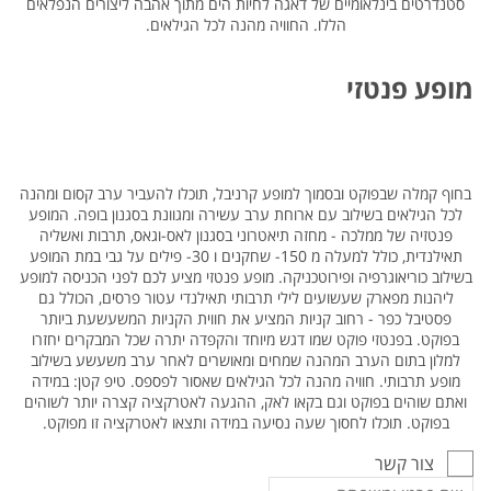
סטנדרטים בינלאומיים של דאגה לחיות הים מתוך אהבה ליצורים הנפלאים
הללו. החוויה מהנה לכל הגילאים.
מופע פנטזי
בחוף קמלה שבפוקט ובסמוך למופע קרניבל, תוכלו להעביר ערב קסום ומהנה
לכל הגילאים בשילוב עם ארוחת ערב עשירה ומגוונת בסגנון בופה. המופע
פנטזיה של ממלכה - מחזה תיאטרוני בסגנון לאס-וגאס, תרבות ואשליה
תאילנדית, כולל למעלה מ 150- שחקנים ו 30- פילים על גבי במת המופע
בשילוב כוריאוגרפיה ופירוטכניקה. מופע פנטזי מציע לכם לפני הכניסה למופע
ליהנות מפארק שעשועים לילי תרבותי תאילנדי עטור פרסים, הכולל גם
פסטיבל כפר - רחוב קניות המציע את חווית הקניות המשעשעת ביותר
בפוקט. בפנטזי פוקט שמו דגש מיוחד והקפדה יתרה שכל המבקרים יחזרו
למלון בתום הערב המהנה שמחים ומאושרים לאחר ערב משעשע בשילוב
מופע תרבותי. חוויה מהנה לכל הגילאים שאסור לפספס. טיפ קטן: במידה
ואתם שוהים בפוקט וגם בקאו לאק, ההגעה לאטרקציה קצרה יותר לשוהים
בפוקט. תוכלו לחסוך שעה נסיעה במידה ותצאו לאטרקציה זו מפוקט.
צור קשר