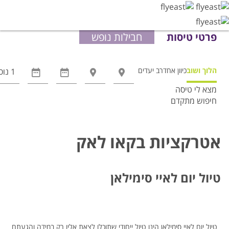
פרטי טיסות
חבילות נופש
הלוך ושוב
כיוון אחד
רב יעדים
מצא לי טיסה
חיפוש מתקדם
אפשרויות
החיפוש
הנוספות
אטרקציות בקאו לאק
מוצגות
לפני
הכפתור
טיול יום לאיי סימילאן
טיול יום לאיי סימילאן הינו טיול ייחודי שתוכלו לצאת אליו רק במידה והגעתם