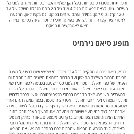
והכל תחת סטנדרט בטיחות בעל תקן עולמי והסבר בטיחות מקדים לפני כל
פעילות. ניתן לצאת לפעילות מגיל 4 ועד גיל 80 תחת מגבלת משקל של עד
120 ק"ג. טיפ קטן: במידה ואתם שוהים בפוקט וגם בקאו לאק, ההגעה
לאטרקציה קצרה יותר לשוהים בפוקט. תוכלו לחסוך שעה נסיעה במידה
ותצאו לאטרקציה זו מפוקט.
מופע סיאם נירמיט
מופע סיאם נירמיט מתקיים בכל ערב מלבד ימי שלישי ושם דגש על הצגת
מסורת תרבות תאילנד מהצפון ועד הדרום במרוצת השנים בתוך מתחם ובו
העתק של כפר תאילנדי מסורתי מלפני 100 שנים. בכניסה לכפר תגלו שוק
מקומי עם דוכני אוכל תאילנדי אותנטי מכל רחבי תאילנד והסבר על הכנת
המאכלים השונים. לצד הדוכנים ברחבי הכפר יסתובבו אנשי הכפר בלבוש
תאילנדי מסורתי מכל רחבי תאילנד. אטרקציה נוספת בכפר ממנה תהנו אחרי
שטעמתם מהמטעמים השונים, היא השוק הצף, שוק בו תוכלו לשוט בסירה
ארוכת זנב לצד בתי העץ ששוחזרו מהעבר. את המשך הערב תבלו בתוך
האולם הממוזג שבו תצפו מקרוב ברקדנים מעופפים באוויר, כחלק ממופע
מרהיב המציג את ההיסטוריה של תאילנד והתרבות המקומית מכל רחבי
תאילנד, לצד הפתעות נוספות שמחכות לכם במהלך המופע. את המופע