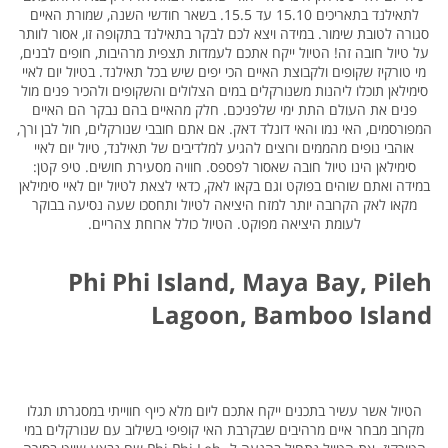
לתאילנד בתאריכים 15.10 עד 15.5. בשאר חודשי השנה, שמורת האיים
סגורה לטובת שימור. במידה ויצא לכם לבקר בתאילנד בתקופה זו, אסור לוותר
על טיול חובה זה! הטיול ייקח אתכם לעמדות תצפית מרהיבות, חופים לבנים,
מי טורקיז שקופים ולקבוצת האיים הכי יפים שיש בכל תאילנד. בטיול יום לאיי
סימילאן תוכלו ליהנות משנורקלים במים הצלולים והשקופים ולהכיר פנים מול
פנים את העולם התת ימי שלפניכם. חלק מהאיים בהם נבקר הם האיים
המפורסמים, האי נמו והאי דונלד דאק. אם אתם חובבי שנורקלים, חול לבן ורך,
אוהבי נופים מהממים ורוצים להגיע למלדיבים של תאילנד, טיול יום לאיי
סימילאן הינו טיול חובה שאסור לפספס. חוויה מסעירת חושים. טיפ קטן:
במידה ואתם שוהים בפוקט וגם בקאו לאק, כדאי לצאת לטיול יום לאיי סימילאן
מקאו לאק הקרובה יותר למזח היציאה לטיול ותחסכו שעה נסיעה בבוקר
לעומת היציאה מפוקט. הטיול כולל ארוחת צהריים.
Phi Phi Island, Maya Bay, Pileh
Lagoon, Bamboo Island
הטיול אשר עשיר בתכנים ייקח אתכם ליום מלא כייף חווייתי במסגרתו תגלו
מקרוב מבחר איים מרהיבים שבקרבת האי קופיפי בשילוב עם שנורקלים במי