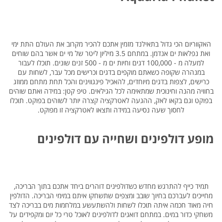
האקווריום הכי גדול בתאילנד מזמין אתכם להכיר מקרוב את העולם התת ימי
ואת נפלאות ים אנדמן. במתחם 3.5 מיליון ליטר של מי ים אשר בהם שוחים
למעלה מ - 100,000 דגים וחיות ים מ - 500 זנים שונים. תוכלו לעבור
במנהרה שקופה כשאתם מוקפים בדגים וכרישים מכל עבר, לשחות עם
כרישים, לצפות בדגים מיוחדים, להאכיל פינגווינים והכל תחת מתחם ממוזג
בחוויה מהנה וחינוכית שמתאימה לכל הגילאים. טיפ קטן: במידה ואתם שוהים
בפוקט וגם בקאו לאק, ההגעה לאטרקציה קצרה יותר לשוהים בפוקט. תוכלו
לחסוך שעה נסיעה במידה ותצאו לאטרקציה זו מפוקט.
מופע דולפינים ושחייה עם דולפינים
תמיד כייף להתרגש מחדש כשדולפינים דוהרים ביחד אתכם בתוך הבריכה,
מחייכים לעברכם בחיוך שובב ומצפים שתשחקו איתם במימי הבריכה. הדולפין
חיה מאוד חכמה איתה תוכלו לשחות ולהשתעשע במלחמות מים בבריכה לצד
משחקי כדור במים. במתחם דואגים לדולפינים לאוכל טרי כל יום ומקפידים על