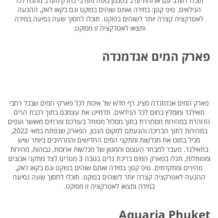
תוכלו לשלב עם ארוחת ערב בסגנון בופה מערבי כחלק מערב מהנה לכל
הגילאים. טיפ קטן: במידה ואתם שוהים בפוקט וגם בקאו לאק, ההגעה
לאטרקציה קצרה יותר לשוהים בפוקט. תוכלו לחסוך שעה נסיעה במידה
ותצאו לאטרקציה זו מפוקט.
פארק המים אנדמנדה
פארק המים אנדמנדה מציג רף חדש של איכות לכל פארקי המים שבכל רחבי
תאילנד ומומלץ בחום לכל הגילאים. תדמיינו את עצמכם בתוך רכבת הרים
הדוהרת במהירות מסחררת בתוך מסלול מפותל בעודכם צורחים מאושר ועפים
במהירות לתוך הבריכה והגעתם למקום הנכון. הפארק שנפתח במאי 2022,
מכיל בתוכו את מגלשות ומתקני המים החדישים והמרהיבים ביותר שיש
בתאילנד. מעבר למבחר העצום והמגוון של מגלשות ארוכות, גבוהות, מהירות
ומפותלות, תגלו בפארק המים בריכת גלים בגובה 3 מטרים לצד מתקני אבובים
מהירים ומתקדמים. טיפ קטן: במידה ואתם שוהים בפוקט וגם בקאו לאק,
ההגעה לאטרקציה קצרה יותר לשוהים בפוקט. תוכלו לחסוך שעה נסיעה
במידה ותצאו לאטרקציה זו מפוקט.
Aquaria Phuket