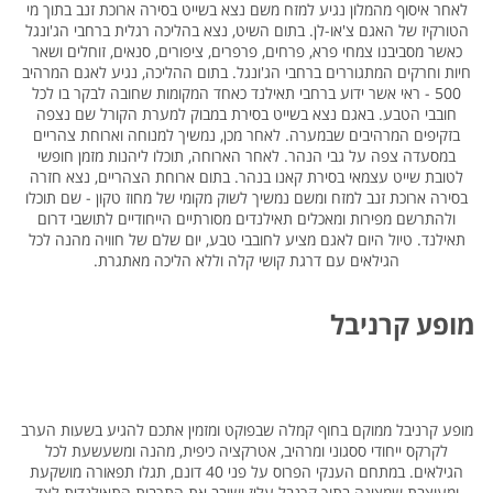
לאחר איסוף מהמלון נגיע למזח משם נצא בשייט בסירה ארוכת זנב בתוך מי
הטורקיז של האגם צ'או-לן. בתום השיט, נצא בהליכה רגלית ברחבי הג'ונגל
כאשר מסביבנו צמחי פרא, פרחים, פרפרים, ציפורים, סנאים, זוחלים ושאר
חיות וחרקים המתגוררים ברחבי הג'ונגל. בתום ההליכה, נגיע לאגם המרהיב
500 - ראי אשר ידוע ברחבי תאילנד כאחד המקומות שחובה לבקר בו לכל
חובבי הטבע. באגם נצא בשייט בסירת במבוק למערת הקורל שם נצפה
בזקיפים המרהיבים שבמערה. לאחר מכן, נמשיך למנוחה וארוחת צהריים
במסעדה צפה על גבי הנהר. לאחר הארוחה, תוכלו ליהנות מזמן חופשי
לטובת שייט עצמאי בסירת קאנו בנהר. בתום ארוחת הצהריים, נצא חזרה
בסירה ארוכת זנב למזח ומשם נמשיך לשוק מקומי של מחוז טקון - שם תוכלו
ולהתרשם מפירות ומאכלים תאילנדים מסורתיים הייחודיים לתושבי דרום
תאילנד. טיול היום לאגם מציע לחובבי טבע, יום שלם של חוויה מהנה לכל
הגילאים עם דרגת קושי קלה וללא הליכה מאתגרת.
מופע קרניבל
מופע קרניבל ממוקם בחוף קמלה שבפוקט ומזמין אתכם להגיע בשעות הערב
לקרקס ייחודי ססגוני ומרהיב, אטרקציה כיפית, מהנה ומשעשעת לכל
הגילאים. במתחם הענקי הפרוס על פני 40 דונם, תגלו תפאורה מושקעת
ומעוצבת שמציגה בתוך קרנבל עליז ושובב את התרבות התאילנדית לצד