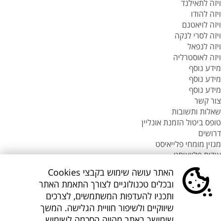
ויזה לתאילנד
ויזה להודו
ויזה לויאטנם
ויזה לסרי לנקה
ויזה לנפאל
ויזה לאוסטרליה
מידע נוסף
מידע נוסף
מידע נוסף
צור קשר
שאלות ותשובות
טופס ביטול הזמנת אונליין
דרושים
מגזין מומחי פלייאיסט
אודות פלייאיסט
סניפי flyeast בעולם
האתר עושה שימוש בקבצי Cookies
סניפי flyeast בעולם
ובכלים טכנולוגיים לצורך התאמת האתר
סניפי flyeast בעולם
ותכניו להעדפות המשתמשים, לצרכים
סניף flyeast תאילנד
שיווקיים ולשיפור חוויית הגלישה. המשך
סניף flyeast פיליפינים
שימושך באתר מהווה הסכמה לשימוש
flyOnline