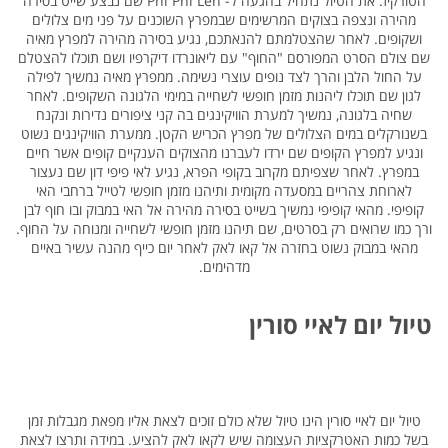
הטורקיז. את הטיול נתחיל בהגעה ל- Phi Phi Leh שם נבצע שייט בסירה
מהירה ונצפה בצוקים המרשימים שבמפרץ השוכנים על פני מים צלולים
ושקופים. לאחר שהצטלמתם להנאתכם, נגיע בסירה מהירה למפרץ מאיה
שם צולם הסרט המפורסם "החוף" עם ליאונרדו דיקרפיו ושם תוכלו להצטלם
על החול הלבן והרך לצד נופים עוצרי נשימה. ממפרץ מאיה נמשיך לפילה
לגון שם תוכלו ליהנות מזמן חופשי לשחייה במימי הלגונה השקופים. לאחר
שחיה בלגונה, נמשיך למערת הוויקינגים בה קני ציפורים נדירות ונקנח
בשנורקלים במים הצלולים של מפרץ הכריש הקטן. ממערת הוויקינגים נשוט
ונגיע למפרץ הקופים שם ירדו לעברנו מהצוקים הענקיים קופים אשר חיים
במפרץ. לאחר שצפיתם מקרוב בקופי הפרא, נגיע לאי פיפי דון שם נעצור
לארוחת צהריים במסעדה מקומית ותיהנו מזמן חופשי לטייל ברחבי האי
קופיפי. מהאי קופיפי נמשיך בשייט בסירה מהירה אל האי במבוק ובו חוף לבן
ורך כמו שרואים רק בסרטים, שם תיהנו מזמן חופשי לשחייה ומנוחה על החוף.
מהאי במבוק נשוט בחזרה אל קאו לאק לאחר יום כייף מהנה עשיר באיים
מדהימים.
טיול יום לאיי סורין
טיול יום לאיי סורין הינו טיול שלא כולם זוכים לצאת אליו מפאת מגבלות זמן
בשל כמות האטרקציות העצומה שיש לקאו לאק להציע. במידה ותרצו לצאת