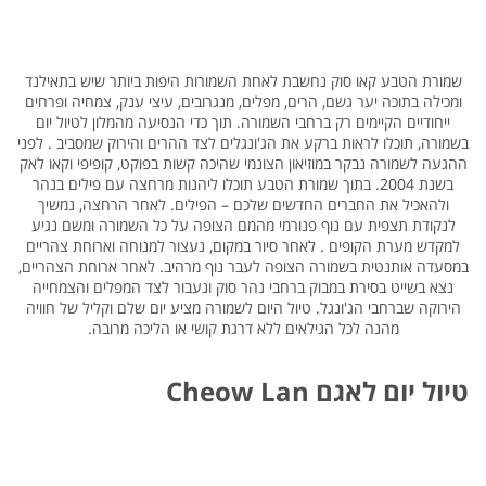
שמורת הטבע קאו סוק נחשבת לאחת השמורות היפות ביותר שיש בתאילנד
ומכילה בתוכה יער גשם, הרים, מפלים, מנגרובים, עיצי ענק, צמחיה ופרחים
ייחודיים הקיימים רק ברחבי השמורה. תוך כדי הנסיעה מהמלון לטיול יום
בשמורה, תוכלו לראות ברקע את הג'ונגלים לצד ההרים והירוק שמסביב . לפני
ההגעה לשמורה נבקר במוזיאון הצונמי שהיכה קשות בפוקט, קופיפי וקאו לאק
בשנת 2004. בתוך שמורת הטבע תוכלו ליהנות מרחצה עם פילים בנהר
ולהאכיל את החברים החדשים שלכם – הפילים. לאחר הרחצה, נמשיך
לנקודת תצפית עם נוף פנורמי מהמם הצופה על כל השמורה ומשם נגיע
למקדש מערת הקופים . לאחר סיור במקום, נעצור למנוחה וארוחת צהריים
במסעדה אותנטית בשמורה הצופה לעבר נוף מרהיב. לאחר ארוחת הצהריים,
נצא בשייט בסירת במבוק ברחבי נהר סוק ונעבור לצד המפלים והצמחייה
הירוקה שברחבי הג'ונגל. טיול היום לשמורה מציע יום שלם וקליל של חוויה
מהנה לכל הגילאים ללא דרגת קושי או הליכה מרובה.
טיול יום לאגם Cheow Lan