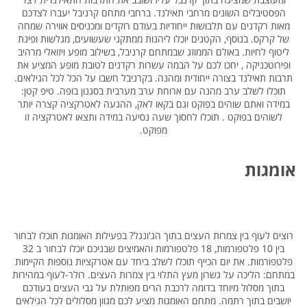
הפסטיבלים השונים מרחבי תאילנד. ברחבי מתחם קרניבל יעברו לצדכם
מאות רקדנים עם תלבושות ייחודיות בעודם רוקדים ומכניסים אווירה שמחה
של קרקס. בנוסף, הקטנים יוכלו ליהנות ממתקני שעשועים, מגלשות ופינת
ליטוף לחיות. באולם הממוזג שבמתחם קרניבל, בשילוב מופע ויזואלי מרהיב
ופירוטכניקה , יחכו לכם על הבמה עשרות רקדנים לטובת מופע המציע את
תרבות תאילנד בצורה ייחודית ומהנה. בקרניבל חשבו על הכל לכל הגילאים.
תוכלו לשלב ערב מהנה עם ארוחת ערב מערבית בסגנון בופה. טיפ קטן:
במידה ואתם שוהים בפוקט וגם בקאו לאק, ההגעה לאטרקציה קצרה יותר
לשוהים בפוקט . תוכלו לחסוך שעה נסיעה במידה ותצאו לאטרקציה זו
מפוקט.
אומגות
רוצים לעוף בין צמרות העצים בתוך הג'ונגל? בפעילות האומגות תוכלו לבחור
בין 10 פלטפורמות, 18 פלטפורמות והאמיצים שבניכם יוכלו לבחור ב 32
פלטפורמות. את יום הכייף תוכלו לשלב ביחד עם אטרקציות נוספות הקיימות
במתחם: הליכה על גשרון מעץ התלוי בין צמרות העצים. רולר-לעוף במהירות
בתוך מסלול מיוחד בדומה לרכבת הרים מפותלת על גבי העצים בעודכם
יושבים בתוך רתמה. מתחם האומגות מציע לכם מגוון מסלולים לכל הגילאים