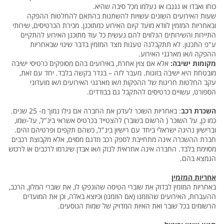
כוחו ואבדו או נגנבו או נעלמו מכל סיבה שהיא.
שעות האירועים השונים עשויות להשתנות בהתאם להחלטות ההפקה
ובאחריות המזמין לוודא מועד קיום האירוע כמתוכנן. מכירת הכרטיסים, שירותי
התיירות והשירותים הנלווים להם נעשית כל עוד מתוכנן האירוע להתקיים
ע"פ התכנון. לא תתקבלנה טענות מצד המזמין בדבר שינוי שבאחריות
ההפקה ו/או מארגני האירוע.
מקומות ישיבה:
אלא אם צוין אחרת, באירועים בהם מסופקים כרטיסי ישיבה
מובטחת היא ישיבה בזוגות. מעבר לזה – בגדר בקשה בלבד. יחד עם זאת,
עקב החלטות חריגות של ההפקות ו/או מארגני האירועים ו/או מועדוני
הספורט, עשויים כרטיסים להתקבל גם בבודדים.
השכרת רכב
: באחריות השוכר לעדכן את החברה אם גילו נמוך מ- 25 שנים.
כמו כן, על השוכר ( הרשום בשובר) להצטייד בכרטיס אשראי בינ"ל, על-שמו,
וברישיון נהיגה ישראלי ביחד עם רישיון בינ"ל, כשהם תקפים ופרטיהם זהים.
חברת ההשכרה אינה מתחייבת לספק רכב מדגם מסוים, אלא מקבוצת רכבים
מסוימת בלבד. החברה אינה אחראית לנזק ו/או אבדן שיגרמו לרכבים או לרכוש
הנמצא בהם.
אחריות המזמין
באחריות המזמין לבדוק את שוברי הטיסה שהונפקו לו, את שוברי המלון, הרכב,
ההעברות, האירועים שהוזמנו (אם הוזמנו) וכיוצא באלה, וכן את המועדים
הרשומים בכל שובר ואת האיות המדויק של שמות הנוסעים.