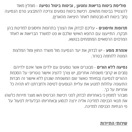
פוליסת ביטוח בריאות ומטען , וביטוח ביטול נסיעה
- מומלץ מאוד
להצטייד בביטוח מתאים. רכישת ביטוח נוסעים צריכה להתבצע טרם הנסיעה
(חב' ביטוח לא מבטחות לאחר היציאה מהארץ).
תרופות וחיסונים -
עליכם לבדוק את הצורך בתרופות וחיסונים למדינות בהן
תבקרו. התייעצו עם הרופא האישי שלכם או פנו למשרד הבריאות או לאחד
המרכזים הרפואיים המתמחים בנושא.
אזהרת מסע
- יש לבדוק את יעד הנסיעה מול משרד החוץ ומול המלצות
המטה ללוחמה בטרור.
נסיעה ללא הורים
- מבוגרים אשר נוסעים עם ילדים אשר אינם ילדיהם
(סבים או קרובי משפחה אחרים), יש צורך להציג אישור נוטריוני על הסכמת
ההורים לנסיעה (במיוחד כאשר שם המשפחה שונה) ללא אישור זה חברות
התעופה עלולות למנוע את עליית הנוסעים לטיסה ולחברתנו לא תהיה כל
אחריות על כך.
מובהר למזמין כי באחריותו לבדוק לפני רכישת הכרטיס ו/או מוצר תיירות כלשהו
את תנאי הכניסה למדינה אליה ירצה לנסוע ובאחריותו הבלעדית לפעול על
פי הנחיות הכניסה למדינה.
שירותי התיירות