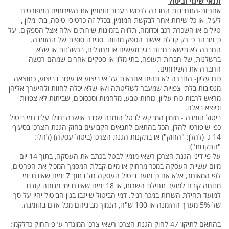
תנאי שינוי וביטול
אחריות-התחייבות החברה לרכוש בעבור המזמין את השירותים המפורטים
לעיל, או כל שירות אחר לבקשת המזמין, בכלל זה כרטיסי טיסה, בתי מלון ,
טיולים או השכרת רכב וכדומה, תלויה בזמינות שירותים אלה אצל הספקים. על
כן מובהר כי רק קבלת אישור הספק מהווה סגירה סופית של ההזמנה.
החברה לא תישא בחבות בגין מעשים או מחדלים, ברשלנות או שלא
ברשלנות, של חברות תעופה, בתי מלון או ספקים אחרים שמהם רכשה
החברה את השירותים.
כוח עליון- החברה לא תהיה אחראית על אי ביצוע או עיכוב בביצוע, כתוצאה
מנסיבות בלתי צפויות שמעבר לשליטתה ו/או שלא יכלה לחזות ולהיערך אליהן
מראש לרבות כוח עליון, כוחות טבע, מלחמות וסכסוכים, שביתות לא צפויות
וכיוצא באלה.
ביטול הזמנה - מזמין המבקש לבטל הזמנה שכבר אושרה יחולו עליו דמי ביטול
כפי שיפורטו להלן, הכל בהתאם לתנאים הקבועים בחוק הגנת הצרכן בסעיף
14 ג' (להלן: "החוק") או בתקנות הגנת הצרכן (ביטול עסקה) (להלן:
"התקנות"):
על פי דיני הגנת הצרכן רשאי מזמין לבטל בכתב את העסקה, בתוך 14 יום
מיום עשיית העסקה במכר מרחוק או מיום קבלת המסמך המכיל את הפרטים,
לפי המאוחר, אלא אם כן מועד ביטול העסקה חל בתוך 7 ימים שאינם ימי
מנוחה קודם למועד תחילת השרות, או 18 ימים שאינם ימי מנוחה קודם
למועד תחילת השרות במכר רגיל. דמי הביטול שייגבו בגין הביטול יהיו על סך
של 5% מערך ההזמנה או 100 ש"ח, הנמוך מביניהם מכל אדם בהזמנה.
בהתאם לתיקון 47 לחוק הגנת הצרכן רשאי צרכן המוגדר ע"פ החוק כדלקמן: