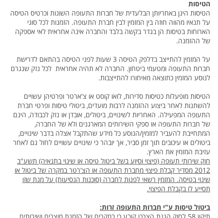
הטיסות
הטיסות הינן באחריותן הבלעדית של חברות התעופה השונות וכרטיס הטיסה
על תנאיו מהווה חוזה בין המזמין לבין חברת התעופה. הזמנות לכל סוגי
הארוחות בטיסות הן בגדר בקשה בלבד והחברה אינה אחראית לאי אספקה
של ההזמנה.
על המזמין להתייצב בדלפק הטיסה 3 שעות לפני הטיסה בהתאם לדרישת
חברות התעופה ומטעמי ביטחון. החברה לא תהיה אחראית לכל נזק שנגרם
לנוסע המזמין כתוצאה מאיחורו להתייצבות.
הטיסות מופעלות כטיסות סדירות, לואו קוסט או צ'ארטר ופרטיהן עשויים
להשתנות לאחר ביצוע ההזמנה לרבות מועדים, ביטולי טיסות ופרטי חברת
התעופה המפעילה. האחריות לשינויים, ביטולים, אובדן או נזק לכבודה, הינם
של חברות התעופה או ספקי השירותים המארגנים ולא של החברה,
המתחייבת להעביר למזמין/הנוסע כל מידע שהתקבל אצלה בדבר שינויים,
ביטולים או עיכובים תוך זמן סביר, אך יובהר כי שינויים עשויים לחול גם לאחר
עזיבת המזמין את הארץ.
חוק שירותי תעופה (פיצוי וסיוע בשל ביטול טיסה או שינוי בתנאיה) תשע"ב
2012 מסדיר קבלת פיצוי מחברת התעופה או הצ'רטר במקרה של ביטול או
שינוי בטיסה. המזמין רשאי לפנות לחברה (סוכנות הנסיעות) על מנת שזו
תסייע לו בקבלת הפיצוי.
ביטול טיסות ע"י חברות התעופה זרות:
תיקון 58 לחוק הגנת הצרכן קובע כי במקרים של הזמנת מוצרים ושירותים