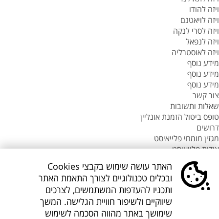
ויזה להודו
ויזה לויאטנם
ויזה לסרי לנקה
ויזה לנפאל
ויזה לאוסטרליה
מידע נוסף
מידע נוסף
מידע נוסף
צור קשר
שאלות ותשובות
טופס ביטול הזמנת אונליין
דרושים
מגזין מומחי פלייאיסט
אודות פלייאיסט
סניפי flyeast בעולם
האתר עושה שימוש בקבצי Cookies
סניפי flyeast בעולם
ובכלים טכנולוגיים לצורך התאמת האתר
סניפי flyeast בעולם
ותכניו להעדפות המשתמשים, לצרכים
סניף flyeast תאילנד
שיווקיים ולשיפור חוויית הגלישה. המשך
סניף flyeast פיליפינים
שימושך באתר מהווה הסכמה לשימוש
flyOnline