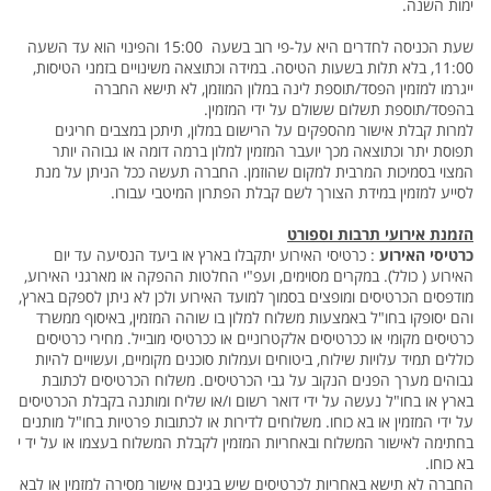
ימות השנה.
שעת הכניסה לחדרים היא על-פי רוב בשעה 15:00 והפינוי הוא עד השעה
11:00, בלא תלות בשעות הטיסה. במידה וכתוצאה משינויים בזמני הטיסות,
ייגרמו למזמין הפסד/תוספת לינה במלון המוזמן, לא תישא החברה
בהפסד/תוספת תשלום ששולם על ידי המזמין.
למרות קבלת אישור מהספקים על הרישום במלון, תיתכן במצבים חריגים
תפוסת יתר וכתוצאה מכך יועבר המזמין למלון ברמה דומה או גבוהה יותר
המצוי בסמיכות המרבית למקום שהוזמן. החברה תעשה ככל הניתן על מנת
לסייע למזמין במידת הצורך לשם קבלת הפתרון המיטבי עבורו.
הזמנת אירועי תרבות וספורט
כרטיסי האירוע
: כרטיסי האירוע יתקבלו בארץ או ביעד הנסיעה עד יום
האירוע ( כולל). במקרים מסוימים, ועפ"י החלטות ההפקה או מארגני האירוע,
מודפסים הכרטיסים ומופצים בסמוך למועד האירוע ולכן לא ניתן לספקם בארץ,
והם יסופקו בחו"ל באמצעות משלוח למלון בו שוהה המזמין, באיסוף ממשרד
כרטיסים מקומי או ככרטיסים אלקטרוניים או ככרטיסי מובייל. מחירי כרטיסים
כוללים תמיד עלויות שילוח, ביטוחים ועמלות סוכנים מקומיים, ועשויים להיות
גבוהים מערך הפנים הנקוב על גבי הכרטיסים. משלוח הכרטיסים לכתובת
בארץ או בחו"ל נעשה על ידי דואר רשום ו/או שליח ומותנה בקבלת הכרטיסים
על ידי המזמין או בא כוחו. משלוחים לדירות או לכתובות פרטיות בחו"ל מותנים
בחתימה לאישור המשלוח ובאחריות המזמין לקבלת המשלוח בעצמו או על יד י
בא כוחו.
החברה לא תישא באחריות לכרטיסים שיש בגינם אישור מסירה למזמין או לבא