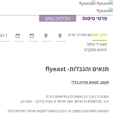
פרטי טיסות
חבילות נופש
הלוך ושוב
כיוון אחד
רב יעדים
מצא לי טיסה
חיפוש מתקדם
אפשרויות
החיפוש
הנוספות
תנאים והגבלות- flyeast
מוצגות
לפני
תקנון, תנאים ומידע כללי
הכפתור
הסכם זה נערך בין המזמין לבין פלייאיסט בע"מ
ח.פ. 514700103 מרחוב מאיר אריאל 6 נתניה (להלן – החברה).
התנאים המפורטים במסמך זה הינם בהתאם לתקנות שירותי התיירות (גילוי