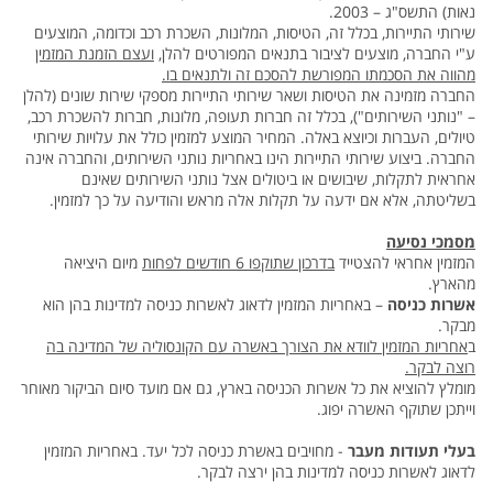
נאות) התשס"ג – 2003.
שירותי התיירות, בכלל זה, הטיסות, המלונות, השכרת רכב וכדומה, המוצעים
ע"י החברה, מוצעים לציבור בתנאים המפורטים להלן,
ועצם הזמנת המזמין
מהווה את הסכמתו המפורשת להסכם זה ולתנאים בו.
החברה מזמינה את הטיסות ושאר שירותי התיירות מספקי שירות שונים (להלן
– "נותני השירותים"), בכלל זה חברות תעופה, מלונות, חברות להשכרת רכב,
טיולים, העברות וכיוצא באלה. המחיר המוצע למזמין כולל את עלויות שירותי
החברה. ביצוע שירותי התיירות הינו באחריות נותני השירותים, והחברה אינה
אחראית לתקלות, שיבושים או ביטולים אצל נותני השירותים שאינם
בשליטתה, אלא אם ידעה על תקלות אלה מראש והודיעה על כך למזמין.
מסמכי נסיעה
המזמין אחראי להצטייד
בדרכון שתוקפו 6 חודשים לפחות
מיום היציאה
מהארץ.
אשרות כניסה
– באחריות המזמין לדאוג לאשרות כניסה למדינות בהן הוא
מבקר.
ב
אחריות המזמין לוודא את הצורך באשרה עם הקונסוליה של המדינה בה
רוצה לבקר.
מומלץ להוציא את כל אשרות הכניסה בארץ, גם אם מועד סיום הביקור מאוחר
וייתכן שתוקף האשרה יפוג.
בעלי תעודות מעבר
- מחויבים באשרת כניסה לכל יעד. באחריות המזמין
לדאוג לאשרות כניסה למדינות בהן ירצה לבקר.