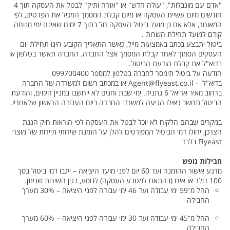
"אדם עם מוגבלות", "עולה חדש" או "אזרח ותיק" לבטל את העסקה תוך 4
חודשים מיום עשיית העסקה או מיום קבלת המסמך המכיל את הפרטים, לפי
המאוחר, אלא אם כן מועד ביטול העסקה חל בתוך 7 ימים שאינם ימי מנוחה
קודם למועד תחילת השרות .
ביטול יתבצע בכתב באמצעות מייל, כאשר התאריך הקובע הינו תחילת יום
העסקים הסמוך לאחר קבלת המסמך אצל החברה. החברה תאשר בטלפון או
בדוא"ל את קבלת הודעת הביטול.
הודעה על ביטול תימסר לחברה בטלפון למספר 099700400
בדוא"ל - Agent@flyeast.co.il או במכתב רשום למשרדה של החברה
ברחוב מאיר אריאל 6 נתניה. ימי שבת וחגים לא ייחשבו במניין הימים, והודעת
הביטול תחשב כאילו הגיעה למשרדי החברה ביום העבודה הראשון שלאחריו.
במקרים שבהם הלקוח לא יוכל לבטל את העסקה לפי הוראות חוק הגנת
הצרכן, יחולו דמי הביטול המפורטים להלן על הזמנת שירותי תיירות של מוצרי
Flyeast בלבד
חבילות נופש
מרגע אישור ההזמנה ועד 60 יום לפני מועד היציאה – ייגבו דמי ביטול בסך
100 דולר או אירו (בהתאם למטבע העסקה) לנוסע, בגין השירות שניתן.
החל מ־59 ימי עבודה ועד 46 ימי עבודה לפני היציאה – 30% מערך
החבילה
החל מ־45 ימי עבודה ועד 30 ימי עבודה לפני היציאה – 60% מערך
החבילה