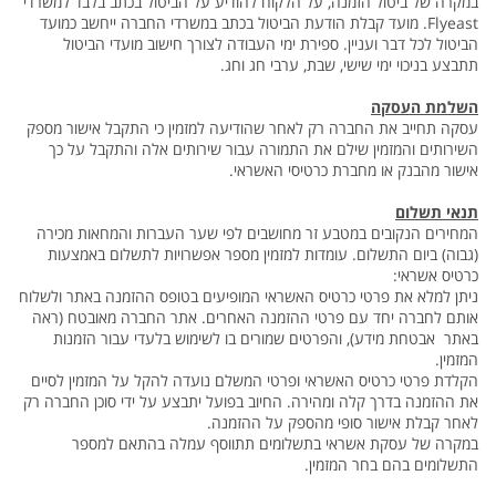
במקרה של ביטול הזמנה, על הלקוח להודיע על הביטול בכתב בלבד למשרדי
Flyeast. מועד קבלת הודעת הביטול בכתב במשרדי החברה ייחשב כמועד
הביטול לכל דבר ועניין. ספירת ימי העבודה לצורך חישוב מועדי הביטול
תתבצע בניכוי ימי שישי, שבת, ערבי חג וחג.
השלמת העסקה
עסקה תחייב את החברה רק לאחר שהודיעה למזמין כי התקבל אישור מספק
השירותים והמזמין שילם את התמורה עבור שירותים אלה והתקבל על כך
אישור מהבנק או מחברת כרטיסי האשראי.
תנאי תשלום
המחירים הנקובים במטבע זר מחושבים לפי שער העברות והמחאות מכירה
(גבוה) ביום התשלום. עומדות למזמין מספר אפשרויות לתשלום באמצעות
כרטיס אשראי:
ניתן למלא את פרטי כרטיס האשראי המופיעים בטופס ההזמנה באתר ולשלוח
אותם לחברה יחד עם פרטי ההזמנה האחרים. אתר החברה מאובטח (ראה
באתר אבטחת מידע), והפרטים שמורים בו לשימוש בלעדי עבור הזמנות
המזמין.
הקלדת פרטי כרטיס האשראי ופרטי המשלם נועדה להקל על המזמין לסיים
את ההזמנה בדרך קלה ומהירה. החיוב בפועל יתבצע על ידי סוכן החברה רק
לאחר קבלת אישור סופי מהספק על ההזמנה.
במקרה של עסקת אשראי בתשלומים תתווסף עמלה בהתאם למספר
התשלומים בהם בחר המזמין.