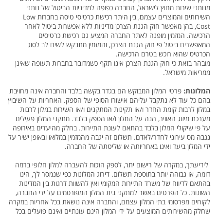
מנותני שירות מחוץ לישראל, החברה כפופה למדיניות הביטול של נותני
השירותים והמוצרים עצמם, בין היתר רכישת כרטיסי טיסה בחברות Low
Cost, בהן מאפשר חוק הגנת הצרכן מדיניות ללא אפשרות ביטול לאחר
הרכישה. המזמין מופנה לאתר החברה המציע גם רכישת כרטיסים
המאפשרים ביטול פי חוק הגנת הצרכן, והמזמין מתבקש לשים לב לסוג
הכרטיס שהוא רוכש בטרם הרכישה.
מובהר בזאת כי חוק הגנת הצרכן אינו תקף כשמדובר בחברות תעופה שאינן
ממריאות מישראל.
המלונות:
פרטי המלון המבוקש הם בגדר בקשה בלבד והחברה אינה מחויבת
בהם כל עוד לא נתקבל עליהם אישורו הסופי של הספק. האחריות על השיבוץ
במלון לרבות קומת החדר ו/או תקינות המתקנים ו/או השירות במלון לרבות
מערכת מיזוג האוויר, הנה על המלון ו/או הספק בלבד. מתקני המלון פעילים
על פי שיקולי המלון בלבד בהתאם לעונת התיירות. בחלק מהיעדים באירופה
נגבה מס עירוני לחדר/לאדם. תשלום זה יגבה מהמזמין במלואו ובאופן ישיר על
ידי המלון ביעד ואינו באחריותה או שליטתה של החברה.
לידיעתך, במקרה של רישום יתר, לספק הזכות להעברה למלון חלופי ברמה
דומה, או גבוהה יותר בתוספת תשלום. דירוג המלונות כפי שנמסר לך, הינו
בהתאם לדיווח של משרד התיירות המקומי ואין להשוות דרגות בין המדינות
השונות. כל הפרטים באשר למתקני בית המלון המפורסמים על ידי החברה,
לקוחים מפרסומי בתי המלון עצמם, והחברה אינה נושאת בכל אחריות במקרה
שחלק מהשירותים המוצעים על ידי המלון הינם עונתיים ואינם פועלים בכל