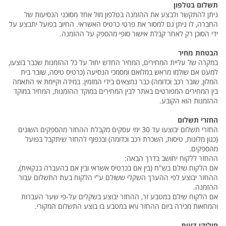
תשלום בטלפון
ניתן להתקשר ולבצע את ההזמנה בטלפון מול אחד מסוכני הנסיעות של
החברה, לו ניתן גם למסור את פרטי כרטיס האשראי. החיוב בפועל יתבצע על
ידי הסוכן רק לאחר קבלת אישור סופי מהספק על ההזמנה.
הבטחת מחיר
במקרה של עליית המחירים, המחיר החדש יחול על כל ההזמנות שכבר בוצעו,
למעט אם שולמו מראש במלואם ומסמכי הנסיעה (כרטיס טיסה, שובר בית
המלון, שובר רכב וכדומה) כבר נמצאים בידי המזמין. במידה וקיימת אי התאמה
בין המחירים המפורטים באתר לבין המחירים במוקד ההזמנות, המחיר במוקד
ההזמנות הוא הקובע.
החזרי תשלום
החזרי תשלום יבוצעו עד 30 ימי עסקים מקבלת ההחזר מהספקים השונים
(כגון מלונות, טיסות, השכרת רכב וכדומה) ובכפוף להחזר שיתקבל בפועל
מהספקים.
ההחזר ללקוח יחושב בדרך הבאה:
אם הלקוח שילם בש"ח (בין אם בכרטיס אשראי ובין אם בהעברה בנקאית),
ההחזר יבוצע לפי ההערך השקלי ששולם ע"י הלקוח בעת התשלום עבור
ההזמנה.
אם הלקוח שילם במטבע זר, ההחזר יבוצע בשקלים על-פי שער העברות
והמחאות מכירה ביום ההחזר ו\או במטבע בו בוצע התשלום המקורי.
חילוקי דעות