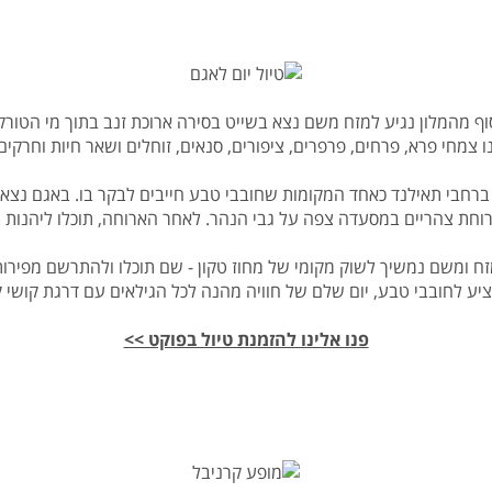
ף מהמלון נגיע למזח משם נצא בשייט בסירה ארוכת זנב בתוך מי הטורקי
 צמחי פרא, פרחים, פרפרים, ציפורים, סנאים, זוחלים ושאר חיות וחרקים
לאגם המרהיב 500 - ראי אשר ידוע ברחבי תאילנד כאחד המקומות שחובבי טבע חייבים לבק
חת צהריים במסעדה צפה על גבי הנהר. לאחר הארוחה, תוכלו ליהנות מ
ח ומשם נמשיך לשוק מקומי של מחוז טקון - שם תוכלו ולהתרשם מפירות 
ציע לחובבי טבע, יום שלם של חוויה מהנה לכל הגילאים עם דרגת קושי 
פנו אלינו להזמנת טיול בפוקט >>