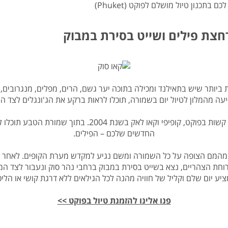
תכנון טיול מושלם לפוקט (Phuket)
רחצת פילים ושייט בסירת במבוק
ותר שיש בתאילנד ומכילה בתוכה יער גשם, הרים, מפלים, מנגרובים, עצ
ה מהמלון לטיול יום בשמורה, תוכלו לראות ברקע את הג'ונגלים לצד הה
לפני ההגעה לשמורה נבקר במוזיאון הצונמי שהיכה קשות בפו
החדשים שלכם – הפילים.
 מהמם הצופה על כל השמורה ומשם נגיע למקדש מערת הקופים. לאחר סי
חת הצהריים, נצא בשייט בסירת במבוק ברחבי נהר סוק ונעבור לצד המפל
יע יום שלם וקליל של חוויה מהנה לכל הגילאים ללא דרגת קושי או הליכ
פנו אלינו להזמנת טיול בפוקט >>