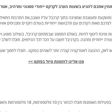
מין אתכם להגיע בשעות הערב לקרקס ייחודי ססגוני ומרהיב, אטר
פני 40 דונם, תגלו תפאורה מושקעת ומעוצבת שמציגה בתוך קרנבל עליז ושובב,את התר
לצדכם מאות רקדנים עם תלבושות ייחודיות בעודם רוקדים ומכניסים אוו
 ופינת ליטוף לחיות. באולם הממוזג שבמתחם קרניבל, בשילוב מופע ויז
רה ייחודית ומהנה. בקרניבל חשבו על הכל לכל הגילאים. תוכלו לשלב
או לאק, ההגעה לאטרקציה קצרה יותר לשוהים בפוקט . תוכלו לחסוך שעה
פנו אלינו להזמנת טיול בפוקט >>
ורמות, 18 פלטפורמות והאמיצים שבניכם יוכלו לבחור ב 32 פלטפורמות.