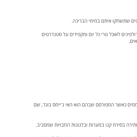
פים שתשחקו איתם במימי הבריכה.
פינים לאוכל טרי כל יום ומקפידים על סטנדרטים
ים.
הווה אטרקציית חובה שאסור לפספס ומשלב הפלגה בסירה גדולה ונוחה ממנה מגיעים ל 4 איים מהממים כאשר המפורסם שבהם הוא האי ג'יימס בונד, שם
ירה בסירת קנו במערות ובלגונות החבויות שמסביב.