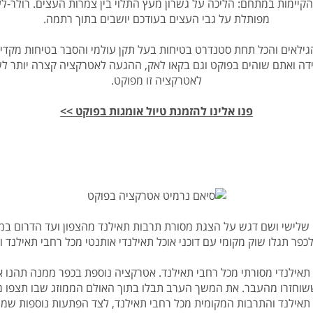
 הקיימות במתחם: הליכה על גשרון מעץ התלוי בין צמרות העצים. רולר-ל
מפותלת על גבי העצים בעודכם יושבים בתוך רתמה.
ל עד 120 ק"ג. טיפ קטן: במידה ואתם שוהים בפוקט וגם בקאו לאק, ההגעה לאטרקציה ק
לאטרקציה זו מפוקט.
פנו אלינו להזמנת טיול אומגות בפוקט >>
 שלישי ושם דגש על הצגת מסורת תרבות תאילנד מהצפון ועד הדרום במ
ש תאילנדי מסורתי מכל רחבי תאילנד. אטרקציה נוספת בכפר ממנה תהנ
 ששוחזרו מהעבר. את המשך הערב תבלו בתוך האולם הממוזג שבו תצפו מ
תאילנד והתרבות המקומית מכל רחבי תאילנד, לצד הפתעות נוספות שמ