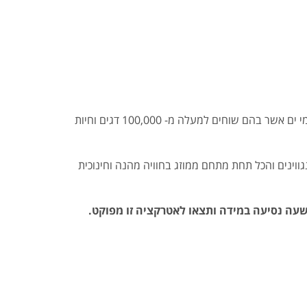
האקווריום הכי גדול בתאילנד מזמין אתכם להכיר מקרוב את העולם התת ימי ואת נפלאות ים אנדמן. במתחם 3.5 מיליון ליטר של מי ים אשר בהם שוחים למעלה מ- 100,000 דגים וחיות
ווינים והכל תחת מתחם ממוזג בחוויה מהנה וחינוכית
שעה נסיעה במידה ותצאו לאטרקציה זו מפוקט.