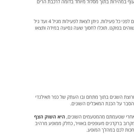
עוף במהירות בתוך מסלול מיוחד בדומה לרכבת הרים
מתחם האומגות בפוקט מציע לכם מגוון מסלולים לכל הגילאים והכל תחת סטנדרט בטיחות בעל תקן עולמי והסבר בטיחות מקדים לפני כל פעילות. ניתן לצאת לפעילות מגיל 4 ועד גיל
צרה יותר לשוהים בפוקט. תוכלו לחסוך שעה נסיעה במידה ותצאו
רוצת השנים בתוך מתחם ובו העתק של כפר תאילנדי
ו אחרי שטעמתם מהמטעמים השונים,
היא השוק הצף
קרוב ברקדנים מעופפים באוויר, כחלק ממופע מרהיב
חכות לכם במהלך המופע.