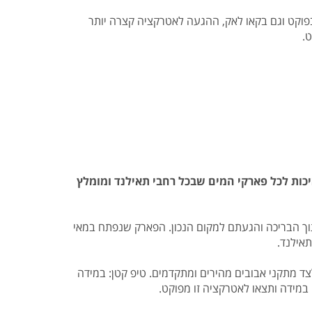
פוקט וגם בקאו לאק, ההגעה לאטרקציה קצרה יותר
.
כות לכל פארקי המים שבכל רחבי תאילנד ומומלץ
וך הבריכה והגעתם למקום הנכון. הפארק שנפתח במאי
ן של מגלשות ארוכות, גבוהות, מהירות ומפותלות, תגלו בפארק המים בריכת גלים בגובה 3 מטרים לצד מתקני אבובים מהירים ומתקדמים. טיפ קטן: במידה
במידה ותצאו לאטרקציה זו מפוקט.