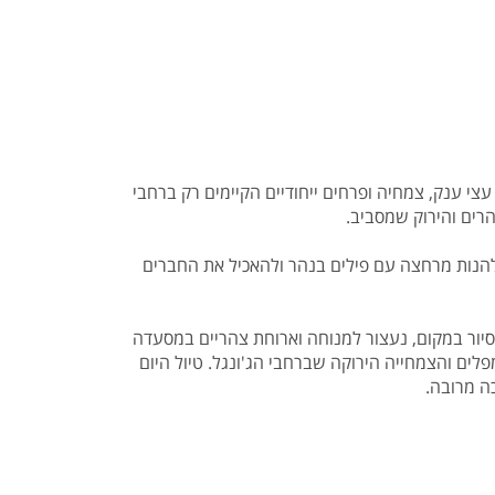
י ענק, צמחיה ופרחים ייחודיים הקיימים רק ברחבי
רים והירוק שמסביב.
קט, קופיפי וקאו לאק בשנת 2004. בתוך שמורת הטבע תוכלו להנות מרחצה עם פילים בנהר ולהאכיל את החברים
ור במקום, נעצור למנוחה וארוחת צהריים במסעדה
ים והצמחייה הירוקה שברחבי הג'ונגל. טיול היום
ה מרובה.