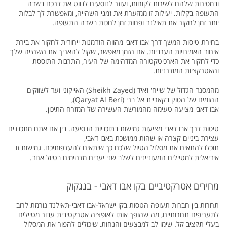
ובמסירות שלהם לשירות לקוחות, ועוזר לנוסעים לנווט את דרכם בשדה
התעופה בקלות. יעילות זו ממזערת את זמני השהייה, ומאפשרת לך לבלות
יותר זמן לחקור את תאילנד ופחות זמן לחכות בשדה התעופה.
בחירת טיסות המשך דרך אבו דאבי מהווה הזדמנות ייחודית לחקור את בירת
איחוד האמירויות הערביות. אם הזמן מאפשר, שקול להאריך את השהייה שלך
כדי לחקור את הארכיטקטורה המדהימה של העיר, התרבות התוססת
והאטרקציות המודרניות.
מהמסגד הגדול של שייח' זאיד (Sheikh Zayed) האייקוני ועד לשווקים
ההומים של הסוק בקאריית אל ברי (Qaryat Al Beri),
אבו דאבי מציעה טעימה מהמורשת העשירה של המזרח התיכון.
טיסות דרך אבו דאבי מציעות גמישות בתוכניות הנסיעה. בין אם אתם מתכננים
עצירת ביניים קצרה או שהות ממושכת באבו דאבי,
תוכלו להתאים את מסלול הטיול שלכם כך שיתאים להעדפותיכם. גמישות זו
אידיאלית למטיילים המעוניינים לשלב שני יעדים מדהימים בטיול אחד.
מחירים אטרקטיביים בקו אבו דאבי - בנגקוק
תחרות בין חברות תעופה הטסות בקו ישראל-אבו דאבי-תאילנד גורמת לרוב
לתעריפים תחרותיים, מה שהופך אותו לאופציה אטרקטיבית עבור מטיילים
בעלי תקציב קל. שימו לב למבצעים והנחות, שיכולים להפוך את המסלול