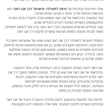
אחד היתרונות הבולטים של
טיסה לתאילנד מישראל דרך אבו דאבי
הוא
הנגישות והנוחות שדרך טיסה זו מציעה שהיא מציעה.
נמל התעופה הבינלאומי של אבו דאבי משמש כמרכז תחבורה מרכזי במזרח
התיכון,ומספק קישוריות מצוינת ליעדים גלובליים שונים.
עבור מטיילים ישראלים משמעות הדבר היא גישה קלה יותר לטיסות לתאילנד,
כאשר חברות תעופה נוספות מציעות קישורים חלקים דרך אבו דאבי.
המסלול מישראל לתאילנד דרך אבו דאבי מציע שפע של אפשרויות טיסה כדי
לתת מענה להעדפות ותקציבים שונים. בין אם אתם מחפשים שירותי פרימיום,
תעריפים חסכוניים או משהו באמצע, תמצאו מגוון חברות תעופה ומחלקות
טיסה לבחירה. הגיוון הזה באפשרויות מאפשר לנוסעים להתאים אישית את
המסע שלהם כך שיתאים לצרכים האישיים שלהם.
אבו דאבי ידועה בשדות התעופה ברמה העולמית שלה, ונמל התעופה
הבינלאומי של אבו דאבי אינו יוצא מן הכלל. נוסעים בטיסות המשך דרך אבו
דאבי יכולים ליהנות מהשירותים היוקרתיים של שדה התעופה, לרבות
טרקלינים אלגנטיים, קניות פטורות ממכס ואפשרויות לארוחות
מעודנות. הנוחות הללו הופכות את עצירות ביניים לחלק מהנה מהמסע,
ומציעות הפסקה מבורכת בין טיסות.
פריסת נמל התעופה (המעוצב היטב) ותהליך ההעברה היעיל של אבו דאבי
מבטיחים קישורים חלקים לנוסעים. צוות שדה התעופה ידוע במקצועיות