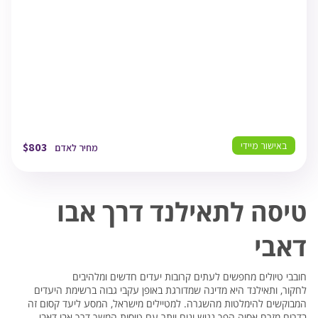
15:55
בנגקוק
TLV
04/09/26
19:10
תל אביב
באישור מיידי
$
803
מחיר לאדם
טיסה לתאילנד דרך אבו
דאבי
חובבי טיולים מחפשים לעתים קרובות יעדים חדשים ומלהיבים
לחקור, ותאילנד היא מדינה שמדורגת באופן עקבי גבוה ברשימת היעדים
המבוקשים להימלטות מהשגרה. למטיילים מישראל, המסע ליעד קסום זה
בדרום מזרח אסיה הפך נגיש ונוח יותר עם טיסות המשך דרך אבו דאבי.