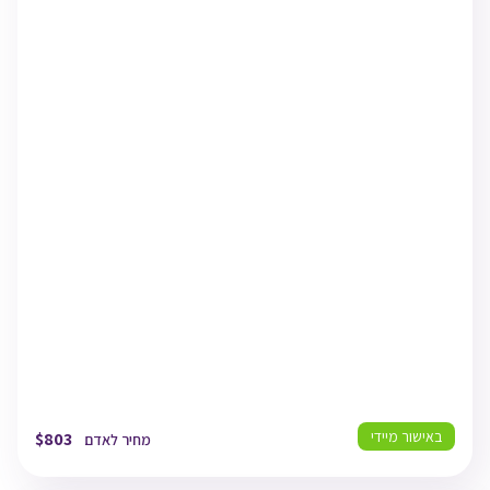
ETIHAD AIRWAYS
TLV
22/08/26
20:10
תל אביב
BKK
23/08/26
00:25
בנגקוק
BKK
04/09/26
15:55
בנגקוק
TLV
04/09/26
19:10
תל אביב
באישור מיידי
$
803
מחיר לאדם