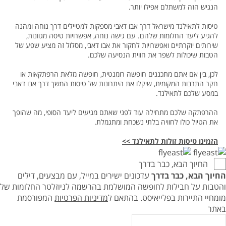
הנגיש הזה למשתלם אפילו יותר.
טיסות לתאילנד מישראל דרך אבו דאבי מספקות למטיילים דרך נוחה ומהנה
להגיע ליעד החלומות שלהם. עם גישה נוחה, אפשרויות טיסה מגוונות,
שירותים יוקרתיים ואפשרויות לחקור את אבו דאבי, מסלול זה מציע שפע של
הטבות שיכולות לשפר את חווית הנסיעה שלכם.
לכן, בין אם אתם מתכננים חופשה רומנטית, חופשה מלאת הרפתקאות או
חקר התרבות המקומית, שיקלו את היתרונות של טיסות המשך דרך אבו דאבי
במסע שלכם לתאילנד.
ההרפתקה שלכם מתחילה עוד לפני שאתם מגיעים ליעד הסופי, מה שהופך
את הטיול כולו לחוויה בלתי נשכחת ומתגמלת.
הזמינו טיסות זולות לתאילנד >>
החיוך הבא, כבר בדרך
החיוך הבא, כבר בדרך
עדכונים ישירים במייל, עם מבצעים, דילים
והטבות על חבילות לחופשה המושלמת בהרשמה לניוזלטר החלומות של
מומחיי התיירות בפלייאיסט.
בהתאם ל
מדיניות הפרטיות
המפורסמת
באתר