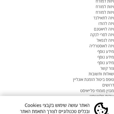
ויזות למזרח
ויזות למזרח
ויזות למזרח
ויזה לתאילנד
ויזה להודו
ויזה לויאטנם
ויזה לסרי לנקה
ויזה לנפאל
ויזה לאוסטרליה
מידע נוסף
מידע נוסף
מידע נוסף
צור קשר
שאלות ותשובות
טופס ביטול הזמנת אונליין
דרושים
מגזין מומחי פלייאיסט
אודות פלייאיסט
סניפי flyeast בעולם
האתר עושה שימוש בקבצי Cookies
סניפי flyeast בעולם
ובכלים טכנולוגיים לצורך התאמת האתר
סניפי flyeast בעולם