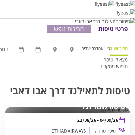
פרטי טיסות
חבילות נופש
הלוך ושוב
כיוון אחד
רב יעדים
מצא לי טיסה
חיפוש מתקדם
אפשרויות
החיפוש
הנוספות
טיסות לתאילנד דרך אבו דאבי
מוצגות
לפני
טיסה לתאילנד
הכפתור
בין
22/08/26
-
04/09/26
התאריכים,
טיסה סדירה
ETIHAD AIRWAYS