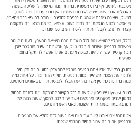
הגשת בקשה עצמאית להנפקת ויזה מהשגרירויות השונות עשויה להיות
מסובכת ולעתים אף בלתי אפשרית במיוחד עבור מי שאין לו שליטה בשפה
האנגלית או מי שמרגיש שלא בנוח כשסביבו אין דוברי עברית. ויזה להודו,
למשל, שאינה ניתנת אוטמטית בכניסה למדינה – חובה להוציא כבר מהארץ.
אי אפשר לבצע הנפקת ויזה להודו באופן עצמאי, בין אם תרצו ויזה לתקופה
קצרה או תרצו לקבל ויזת תייר ל-6 חודשים, כפי שנהוג.
ככלל, מומלץ להוציא ויזות לכל היעדים טרם היציאה מהארץ. לעתים קיימת
אפשרות להנפיק אשרות תוך כדי טיול, אך אפשרות זו אינה מומלצת שכן
הבירוקרטיה עשויה להיות סבוכה ולעתים אפילו אפשר להיתקל בחוסר
שקיפות.
כמו כן, בכל יעד אליו אתם מגיעים מומלץ להתעדכן בסוגי הויזה הקיימים
ולהכיר את הסכמי השהייה, כמות הכניסות, תוקף הויזה וכד'. על אחת כמה
וכמה במדינות כמו סין אשר בהן יש הגבלה לכניסת תיירים באזורים מסוימים.
לנו ב-flyeast יש ניסיון של שנים בכל הקשור להנפקת ויזות למזרח הרחוק
במגוון יעדים מסקרנים ומרגשים אשר יעזור לכם לחסוך שעות רבות של
המתנה בתור בשגרירויות השונות וכאבי ראש מיותרים.
אל תחכו! צרו איתנו קשר עוד היום ואנו נעזור לכם למלא את הטפסים
ולהנפיק את הויזה עבור הטיול החלומי שלכם!