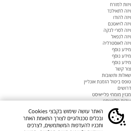
ויזות למזרח
ויזה לתאילנד
ויזה להודו
ויזה לויאטנם
ויזה לסרי לנקה
ויזה לנפאל
ויזה לאוסטרליה
מידע נוסף
מידע נוסף
מידע נוסף
צור קשר
שאלות ותשובות
טופס ביטול הזמנת אונליין
דרושים
מגזין מומחי פלייאיסט
אודות פלייאיסט
סניפי flyeast בעולם
האתר עושה שימוש בקבצי Cookies
סניפי flyeast בעולם
ובכלים טכנולוגיים לצורך התאמת האתר
סניפי flyeast בעולם
ותכניו להעדפות המשתמשים, לצרכים
סניף flyeast תאילנד