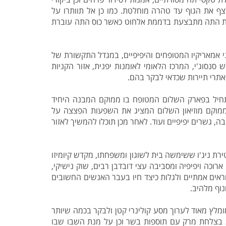
צף את הגוף עד טהרה מוחלטת. כמו כן אל תוותרו על
ית התה מתבצעת בדממת אלחוט כאשר כוס התה עוברת
ני אמאריקיו המטופחים והיפיפיים, במגדל התקשורת של
 סנסוג'י, המרכז הלאומי לאומנות יפנית, אזור הקניות
 אתרי תיירות שכדאי לבקר בהם.
התחיל בפארק השלום המטופח בו ממוקם המבנה היחיד
 ממוקם מוזיאון השלום המציג את השפעות הפצצה על
ה, גשרים יפיפיים ועוד. לאחר מכן תוכלו להמשיך לאזור
ת ניג'ו ששימשה בית לשוגון ומשפחתו, מקדש קיומיזו
וכה ויפיפיה ומסביבה עצי דובדבן רבים, שוק נישיקי,
מוראים אמתיים ולגלות כיצד חיו בעבר האנשים החשובים
נוף מלהיב.
מלץ מאוד לערוך מסע קולינרי קטן ולבקר בכמה שיותר
ת בצלחת מרק עם תוספות בשר וכן על מנת השבו שבו