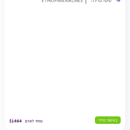
טיסה סדירה
ETHIOPIAN AIRLINES
ETHIOPIAN AIRLINES
TLV
09/08/26
07:50
תל אביב
TYO
09/08/26
12:05
טוקיו
TYO
23/08/26
20:40
טוקיו
TLV
23/08/26
23:05
תל אביב
באישור מיידי
$
1464
מחיר לאדם