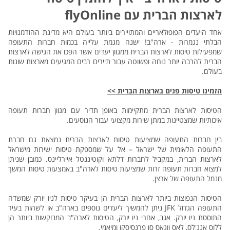
לארצות הברית עם flyOnline
אחד היעדים הפופולאריים והמתויירים ביותר בעולם היא מדינת ההזדמנויות
הבלתי נגמרות - ארה"ב! ישנה מגמת עלייה בכמות חברות התעופה
שמפעילות טיסות לארצות הברית ממגוון יעדים אשר הפכו את הגישה לארצות
הברית להרבה יותר נוחה ופשוטה עבור תיירים רבים המגיעים מארצות שונות
בעולם.
הזמינו טיסות פנים בארצות הברית >>
הטיסות לארצות הברית מתקיימות באופן תדיר עם מגוון חברות תעופה
איכותיות שמצטיינות במתן שירות מקצועי עבור הנוסעים.
בין חברות התעופה שמציעות טיסות לארצות הברית נמצאת גם חברת
התעופה הלאומית של ישראל – אל על שמספקת טיסות ישירות מישראל
לארצות הברית, במקביל לחברות דלתא וקוטיננטל איירליינס. כמובן שניתן
למצוא חברות תעופה זרות שמציעות טיסות לארה"ב באמצעות טיסות המשך
מנמל התעופה של ארצן.
הטיסות הנפוצות ביותר לארצות הברית הן בעיקר טיסות לניו יורק שמשדה
התעופה הגדול JFK ניתן להמשיך ליעדים נוספים בארה"ב או לשהות בעיר
התוססת ניו יורק. אגב, אחרי ניו יורק, הטיסות לארה"ב המבוקשות ביותר הן
ללוס אנג'לס, לאס ווגאס סן פרנסיסקו ומיאמי.