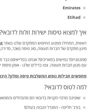
Emirates
Etihad
איך למצוא טיסות ישירות זולות לדובאי?
ראשית, התחילו ממנוע החיפוש המתקדם שלנו באתר
st
סינון מתקדם של חברות תעופה, סוג טיסה (שכר, סדירה, LOW COST, עצירות ביניים ועוד), זמני המראה, טווחי מחירים ועוד
עם מגוון חברות תעופה. צפו בדילים שלנו - אותן טיסות ישי
מחפשים חבילות נופש המשלבות טיסה ומלון? היכנס
למה לטוס לדובאי?
שופינג! מרכזי הקניות בדובאי הם מהגדולים והמפוא
בורג' חליפה - המגדל הגבוה בעולם!