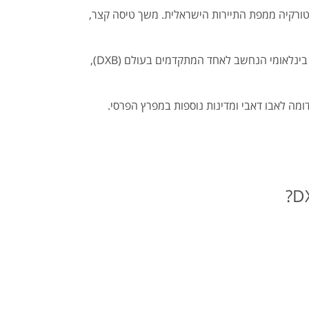
ורקיה ממפת התיירות הישראלית. משך טיסה קצר,
בנוסף, מדובר בעיר גלובלית מפותחת, מרהיבה ועוצרת נשימה - התגשמות החלום של כל מתכנן מרחבים אורבניים. שדה תעופה בינלאומי הנחשב לאחד המתקדמים בעולם (DXB),
ומה לאבו דאבי ומדינות נוספות במפרץ הפרסי.