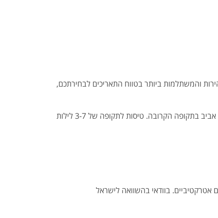
הירות והמשתלמות ביותר בטווח התאריכים לבחירתכם,
ספונטניים? גמישים בתאריכים? אנחנו בפלייאיסט כבר מצאנו מגוון טיסות זולות ואטרקטיביות במיוחד על קו לדובאי, היוצאות מתל אביב בתקופה הקרובה. טיסות לתקופה של 3-7 לילות
ם אטרקטיביים. בוודאי בהשוואה לישראל