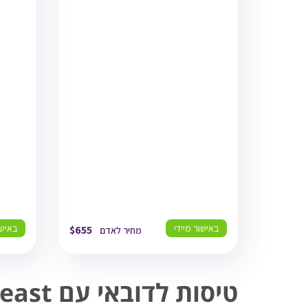
6
TLV
11/08/26
03:15
תל אביב
5
6
DXB
11/08/26
07:30
דובאי
0
6
DXB
16/08/26
17:10
דובאי
0
6
TLV
16/08/26
20:20
תל אביב
0
באישור מיידי
באישו
$
655
מחיר לאדם
טיסות לדובאי עם Flyeast - חוויה ערבית מדהימה במרחק טיסה קצר