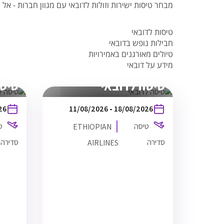
טיסות לנפאל
אטרקציות בצפון תאילנד
המדריך למטייל במאוריציוס
מבחר טיסות ישירות וזולות לדובאי עם מגוון חברות - אל על, ישראייר
טיסות אל על
המדריך למטייל באיי סיישל
טיסות לדובאי
המדריך למטייל בזנזיבר
חבילות נופש בדובאי
המדריך למטייל ביפן
טיולים מאורגנים באמירויות
המדריך למטייל בדובאי
מידע על דובאי
טיסה לדובאי
טיסה
בין
26
11/08/2026
-
18/08/2026
התאריכים,
טיסה
ט
ETHIOPIAN
סדירה
סדירה
AIRLINES
ES
ETHIOPIAN AIRLINES
6
TLV
11/08/26
03:15
תל אביב
5
6
DXB
11/08/26
07:30
דובאי
0