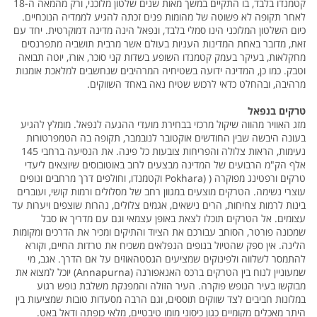
קטמנדו בלבד, בו התקיים במשך מאות שנים שלטון מלוכני, ורק מהמאה ה-18
לאחר תקופה לא פשוטה של מהומות פנים זכתה להגיע לממדיה הנוכחיים.
כיום השלטון המלוכני הינו סמלי בלבד, ונפאל הינה מדינה דמוקרטית. יחד עם
זאת, מדובר באחת המדינות העניות בעולם אשר מרבית תושביה מתפרנסים
מחקלאות, בעיקר בעמק קטמנדו השופע בשדות קני סוכר, אורז, יוטה תבואה
וטבק. כמו כן, המדינה ידועה בשטיחיה המרהיבים שנחשבים למלאכת אומנות
מרהיבה, ובהחלט כדאי לרכוש שטיח נאה באחד השווקים.
טרקים בנפאל
מזג האוויר מהווה שיקול מרכזי בבחירת מועדי ההגעה לנפאל. מומלץ להגיע
בעונה היבשה שבין החודשים אוקטובר לנובמבר, תקופה בה הטמפרטורות
נעימות, הראות צלולה והפריחות צובעות כל פינה. את הנסיעה ברחבי 145
אלף הק"מ הרבועים של המדינה מבצעים לרוב באוטובוסים שיוצאים ליעדי
טרקים ורפטינג מפוקרה ( (Pokhara וקטמנדו, וחולפים דרך מרחבים ונופים
עוצרי נשימה. הטרקים מוצעים במגוון רחב של מסלולים ורמות קושי, ועוברים
בינות לרמות צחיחות, הרים נישאים, אגמים צלולים, נהרות שוצפים ויערות עד
עצומים. אל הטרקים תוכלו לצאת באופן עצמאי וגם עם מדריך או סבל
שמכונה פורטר, הסוחב עבורכם את הציוד והתיקים ומכיר את הדרכים ומקומות
הלינה. אין ספק שהטיול בנופים הנפלאים משכיח את טרדות החיים, וקורא
להתמסר לשלווה ולפינוקים שמציעים הגסטהאוזים על אם הדרך. אגב, מי
שמעוניין לנוח בין הטרקים ברכס האנאפורנה (Annapurna) יוכל למצוא את
מבוקשו בעיר הנופש פוקרה. העיר הזולה והמפנקת משלבת נופש רגוע
במלונות חביבים לצד שווקים תוססים, וגם הרבה מסעדות טובות שמציעות בין
היתר מאכלים מקומיים כגון כיסוני מומו טיבטיים, מלאי כופתה ודאל באט.