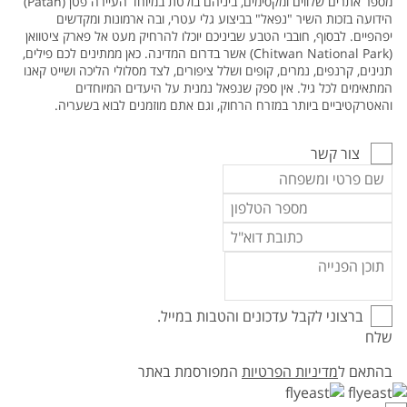
מספר אתרים שלווים ומקסימים, ביניהם בולטת במיוחד העיירה פטן (Patan)
הידועה בזכות השיר "נפאל" בביצוע גלי עטרי, ובה ארמונות ומקדשים
יפהפיים. לבסוף, חובבי הטבע שביניכם יוכלו להרחיק מעט אל פארק ציטוואן
(Chitwan National Park) אשר בדרום המדינה. כאן ממתינים לכם פילים,
תנינים, קרנפים, נמרים, קופים ושלל ציפורים, לצד מסלולי הליכה ושייט קאנו
המתאימים לכל גיל. אין ספק שנפאל נמנית על היעדים המיוחדים
והאטרקטיביים ביותר במזרח הרחוק, וגם אתם מוזמנים לבוא בשעריה.
צור קשר
ברצוני לקבל עדכונים והטבות במייל.
שלח
בהתאם ל
מדיניות הפרטיות
המפורסמת באתר