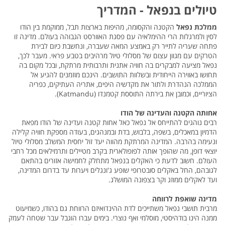
טיולים בנפאל - המדריך
ממלכת נפאל
הקטנה והקסומה, מהיפות בארצות תבל, ממוקמת בין הודו
לסין ולמרגלות הרי ההימלאיה עם פסגת האוורסט הגבוהה בעולם. מדינה זו
פתחה שעריה לתייר רק באמצע המאה שעברה, ונחשבת כיום לבירת
הטרקים עם מגוון עצום של מסלולי טיול מרהיבים בטבע פראי. מעבר לכך,
נפאל מציעה למבקרים בה חוויה אתנית ותרבותית מרתקת, ובכל מקום בה
תחושו באווירה הייחודית ובשלוות התושבים. הינכם מוזמנים להגיע אל
הממלכה הנהדרת ולתור את מקדשיה היפים, אתריה העתיקים, כפריה
הציוריים, וכמובן את בירתה התוססת קטמנדו (Katmandu).
אחותה הקטנה והעדינה של הודו
רבים נוהגים להתייחס אל נפאל כאל אחות קטנה ועדינה של הודו מפאת
הדמיון במאכלים, בשפה, בלבוש, בדת ובמנהגים, בעודה מספקת חוויה קלילה
ונעימה בהרבה. המדינה המרתקת מהווה יעד זול יחסית המשלב מסלולי טיול
יוצאי דופן, מה שהופך אותה לפופולארית בקרב מטיילים ותרמילאים מכל רחבי
העולם. חשוב לדעת כי האקלים בנפאל מתחלק לחמישה אזורים בהתאם
לגובהם, החל באקלים סובטרופי שופע ג'ונגלים ויערות עד בדרום המדינה,
ועד לאקלים ממוזג וקר בצפונה המושלג.
מדינה שואפת לרווחה
מרבית תושבי נפאל משתייכים לדת ההינדואיזם הרווחת גם בהודו, כשמיעוט
ממנה הינו בודהיסטי, מוסלמי ואף נוצרי. בימים עברו הוגבל עבר שטחה לעמק