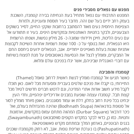
מפגש עם נפאלים מסבירי פנים
המפגש התרבותי עם נפאל מתחיל בעת הנחיתה בבירה קטמנדו, השוכנת
בעמק רחב ידיים בעל שם זהה. מדובר בעיר תוססת ומעניינת, ולמרות
הצפיפות היחסית נעים מאוד להסתובב ברחובות שוקקי החיים, לסייר בשווקים
הצבעוניים, ולבקר בחנויות האותנטיות ובמקדשים היפים. בעיר זו תתוודעו אל
עם נעים הליכות, חייכן וידידותי שמונה כ- 26 מיליון נפשות, ושפתו הרשמית
היא הנפאלית. זאת בנוסף על כ- 100 שפות רשמיות אחרות השייכות לקבוצות
אתניות שונות בעלות מאפיינים ייחודיים. אגב, הנפאלים ידועים ביחסם החם
אל המבקרים, ומומלץ לנצל את הנסיעות באוטובוסים על מנת לפצוח בשיחות
עם דוברי האנגלית שביניהם, אשר יגלו בפניכם עולם ומלואו.
קטמנדו והסביבה
כאשר תגיעו אל קטמנדו מומלץ לגשת ראשית לרחוב טאמל (Thamel)
התיירותי, בו יקבלו את פניכם שלטים בעברית ומסעדות מכל לאום. כאן תוכלו
לקבל מידע חשוב אודות אתרי המדינה, וגם לרכוש חברים חדשים לטיול מכל
קצות תבל. קטמנדו עצמה שופעת במבנים אדריכליים יפהפיים, וחדי העין
יבחינו בכל פינת רחוב בחלון, דלת או עמוד מסוגננים. באופן מיוחד מומלץ לסור
אל סטופת בודנאהאת (Bodhnath Stupa) שהינה מהגדולות בעולם, ואל
כיכר דורבאר (Durbar Square) המהווה מתחם עמוס במקדשים, ארמונות
וחנויות. כמו כן, כדאי לבקר במקדש הקופים סווימבונאט (Swayambunath),
בגנים הבוטניים, בארמון המלך ובמתחם מקדש פאשופטינאת
(Pashupatinath) בו נערכת שריפת גופות. אגב, לא רחוק מקטמנדו שוכנים