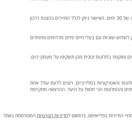
לחופשה באיים המלדיביים יש צורך באשרת כניסה, כלומר ויזה, הניתנת באופן אוטומטי עם הגעתכם, לתקופה של 30 ימים. האישור ניתן לכלל התיירים בהצגת דרכון
ם ביותר במלדיביים, אל תפספסו את אתרי הצלילה אוקובה תילה (Okobe Thila) המחולק לשלוש שוניות עם בעלי חיים ימיים מדהימים ומיוחדים
 של חמישה מטרים מתחת למים ומוקפת בחלונות זכוכית מהן תשקיפו על מעמקי הים.
לונות והאטרקציות במלדיביים. רוצים לדעת עוד? אחת
פים וההמלצות הכי חמות על היעד. ההרצאה מתקיימת
יי התיירות בפלייאיסט.
בהתאם ל
מדיניות הפרטיות
המפורסמת באתר