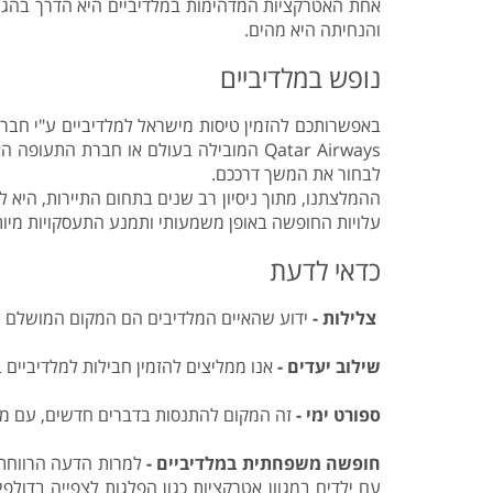
אחת האטרקציות המדהימות במלדיביים היא הדרך בהגעה
והנחיתה היא מהים.
נופש במלדיביים
לבחור את המשך דרככם.
ההמלצתנו, מתוך ניסיון רב שנים בתחום התיירות, היא 
עלויות החופשה באופן משמעותי ותמנע התעסקויות מיות
כדאי לדעת
צלילות -
ידוע שהאיים המלדיבים הם המקום המושלם לצלי
שילוב יעדים -
אנו ממליצים להזמין חבילות למלדיביים ב
ספורט ימי -
זה המקום להתנסות בדברים חדשים, עם מדרי
חופשה משפחתית במלדיביים -
למרות הדעה הרווחת כ
עם ילדים במגוון אטרקציות כגון הפלגות לצפייה בדול