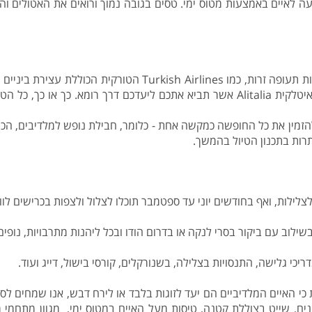
 לאיים באמצעות מטוס ימי. טסים בגובה נמוך ורואים את האטולים ו
באפשרותכם להזמין טיסות מישראל למלדיביים ע"י חברות תעופה זרו
Qatar Airways המובילה בעולם או חברת התעופה האיטלקית Alitalia אשר תביא אתכם לי
להזמין את כל החופשה כמקשה אחת - כלומר, חבילת נופש למלדיבים, הכול
רות בתכנון הטיול בהמשך.
לות, ואף בחודשים יוני עד ספטמבר תוכלו לצלול ולצפות בכרישים לווי
שילוב עם ביקור בסרי לנקה או בדרום הודו ובכל ליהנות מתרבויות, נופים
כי גלישה, התנסויות בצלילה, בשנורקלים, קורסי בישול, דייג ועוד.
י האיים המלדיביים הם יעד לזוגות בלבד או לירח דבש, אנו שמחים לספ
פינים, שייט בצוללת קטנה, טיסות מעל האיים במטוס ימי, מגוון מתחמי