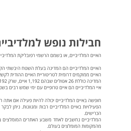
חבילות נופש למלדיביי
האיים המלדיביים, או בשמם הרשמי רפובליקת המלדיביים
האיים המלדיביים הם המדינה בעלת השטח היבשתי הקטן ביותר ב
האיים ממוקמים דרומית לטריטוריית האיים ההודית לקשאדוויפ, וכ-700 קילומטרים דרומית-מער
המדינה כוללת 26 אטולים שבהם 1,192 איים, שרק 192 מהם מיושבים.
איי המלדיביים הם איים טרופיים עם ימי שמש רבים בשנה, והטמפ
חופשה באיים המלדיביים יכולה להיות פעילה אם אתה רו
הפעילויות באיים המלדיביים רבות ומגוונות. ניתן לבק
הכרישים.
המלדיביים נחשבים לאחד משבע האתרים המומלצים בעול
מהמקומות המומלצים בעולם.