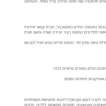
האיים מלמעלה שזה מחזה מרהיב ונדיר כאחד. ההמראה
ת, כמו Turkish Airlines הטורקית הכוללת עצירת ביניים בנמל התעופה החדש באיסטנבול, חברת קטאר איירווייז
עדכם דרך רומא. כך או כך, כל הטיסות למלדיבים נוחתות בעיר הבירה מאלה ומשם תוכלו
לת טיסה ומלון יחד. הזמנת חבילת נופש תוזיל לכם את
תנים החיים באזורים טרופיים בלבד.
 ואטרקציות מיוחדות נוספות.
ר לכם כי דווקא כאן תוכלו ליהנות מחופשות משפחתיות
 משחקים ושעשועים, מסעדות מותאמות לילדים, מלונות