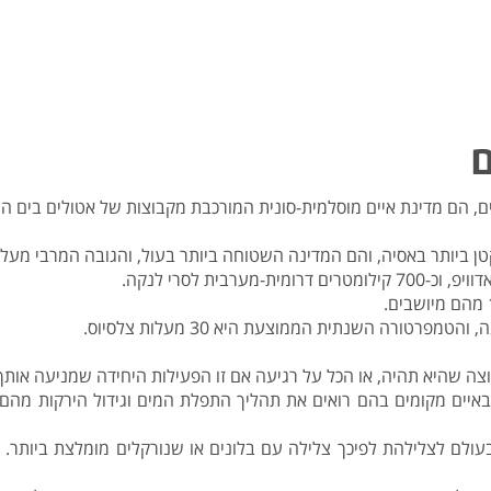
ם
, הם מדינת איים מוסלמית-סונית המורכבת מקבוצות של אטולים בים הער
אסיה, והם המדינה השטוחה ביותר בעול, והגובה המרבי מעל פני הים הוא 2.3 מ
בית לסרי לנקה.
רטורה השנתית הממוצעת היא 30 מעלות צלסיוס.
צה שהיא תהיה, או הכל על רגיעה אם זו הפעילות היחידה שמניעה אותך
ר באיים מקומים בהם רואים את תהליך התפלת המים וגידול הירקות מהם
ם לצלילהת לפיכך צלילה עם בלונים או שנורקלים מומלצת ביותר. כמ