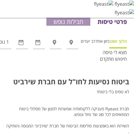
פרטי טיסות
חבילות נופש
הלוך ושוב
כיוון אחד
רב יעדים
מצא לי טיסה
חיפוש מתקדם
אפשרויות
החיפוש
הנוספות
ביטוח נסיעות לחו"ל עם חברת שירביט
מוצגות
לפני
לא טסים בלי ביטוח!
הכפתור
חברת flyeast מעניקה ללקוחותיה אפשרות למגוון של מסלולי ביטוח
המתאימים לכל סוג של טיול ונופש.
השירות הוא באמצעות פוליסות הביטוח של חברת 'שירביט' המנוסה והותיקה
.