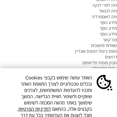
ויזה לסרי לנקה
ויזה לנפאל
ויזה לאוסטרליה
מידע נוסף
מידע נוסף
מידע נוסף
צור קשר
שאלות ותשובות
טופס ביטול הזמנת אונליין
דרושים
מגזין מומחי פלייאיסט
אודות פלייאיסט
סניפי flyeast בעולם
האתר עושה שימוש בקבצי Cookies
סניפי flyeast בעולם
ובכלים טכנולוגיים לצורך התאמת האתר
סניפי flyeast בעולם
ותכניו להעדפות המשתמשים, לצרכים
סניף flyeast תאילנד
שיווקיים ולשיפור חוויית הגלישה. המשך
סניף flyeast פיליפינים
שימושך באתר מהווה הסכמה לשימוש
flyOnline
בקבצים אלה, בהתאם
למדיניות הפרטיות
.
קישורים נוספים
אודות Flyeast
תוכל לשנות את העדפותיך בכל עת דרך