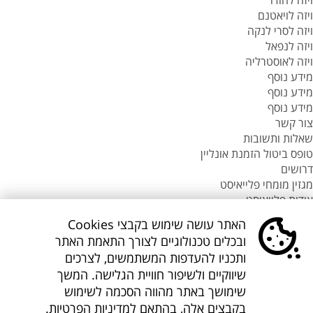
ויזה להודו
ויזה לויאטנם
ויזה לסרי לנקה
ויזה לנפאל
ויזה לאוסטרליה
מידע נוסף
מידע נוסף
מידע נוסף
צור קשר
שאלות ותשובות
טופס ביטול הזמנת אונליין
דרושים
מגזין מומחי פלייאיסט
אודות פלייאיסט
סניפי flyeast בעולם
האתר עושה שימוש בקבצי Cookies
סניפי flyeast בעולם
ובכלים טכנולוגיים לצורך התאמת האתר
סניפי flyeast בעולם
ותכניו להעדפות המשתמשים, לצרכים
סניף flyeast תאילנד
שיווקיים ולשיפור חוויית הגלישה. המשך
סניף flyeast פיליפינים
שימושך באתר מהווה הסכמה לשימוש
flyOnline
בקבצים אלה, בהתאם
למדיניות הפרטיות
.
קישורים נוספים