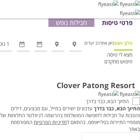
פרטי טיסות
חבילות נופש
הלוך ושוב
כיוון אחד
רב יעדים
מצא לי טיסה
חיפוש מתקדם
אפשרויות
החיפוש
הנוספות
Clover Patong Resort
מוצגות
לפני
החיוך הבא, כבר בדרך
הכפתור
החיוך הבא, כבר בדרך
עדכונים ישירים במייל, עם מבצעים, דילים
והטבות על חבילות לחופשה המושלמת בהרשמה לניוזלטר החלומות של
מומחיי התיירות בפלייאיסט.
בהתאם ל
מדיניות הפרטיות
המפורסמת
באתר