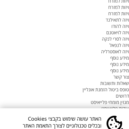
ויזות למזרח
ויזות למזרח
ויזות למזרח
ויזה לתאילנד
ויזה להודו
ויזה לויאטנם
ויזה לסרי לנקה
ויזה לנפאל
ויזה לאוסטרליה
מידע נוסף
מידע נוסף
מידע נוסף
צור קשר
שאלות ותשובות
טופס ביטול הזמנת אונליין
דרושים
מגזין מומחי פלייאיסט
אודות פלייאיסט
סניפי flyeast בעולם
האתר עושה שימוש בקבצי Cookies
סניפי flyeast בעולם
ובכלים טכנולוגיים לצורך התאמת האתר
סניפי flyeast בעולם