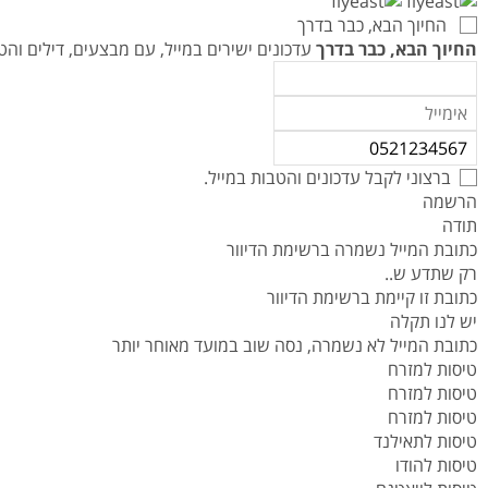
טיסות לנפאל
אטרקציות בצפון תאילנד
המדריך למטייל במאוריציוס
החיוך הבא, כבר בדרך
טיסות אל על
המדריך למטייל באיי סיישל
החיוך הבא, כבר בדרך
עדכונים ישירים במייל, עם מבצעים, דילים ו
המדריך למטייל בזנזיבר
המדריך למטייל ביפן
המדריך למטייל בדובאי
ברצוני לקבל עדכונים והטבות במייל.
הרשמה
תודה
כתובת המייל נשמרה ברשימת הדיוור
רק שתדע ש..
כתובת זו קיימת ברשימת הדיוור
יש לנו תקלה
כתובת המייל לא נשמרה, נסה שוב במועד מאוחר יותר
טיסות למזרח
טיסות למזרח
טיסות למזרח
טיסות לתאילנד
טיסות להודו