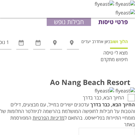
פרטי טיסות
חבילות נופש
הלוך ושוב
כיוון אחד
רב יעדים
מצא לי טיסה
חיפוש מתקדם
אפשרויות
החיפוש
הנוספות
Ao Nang Beach Resort
מוצגות
לפני
החיוך הבא, כבר בדרך
הכפתור
החיוך הבא, כבר בדרך
עדכונים ישירים במייל, עם מבצעים, דילים
והטבות על חבילות לחופשה המושלמת בהרשמה לניוזלטר החלומות של
מומחיי התיירות בפלייאיסט.
בהתאם ל
מדיניות הפרטיות
המפורסמת
באתר