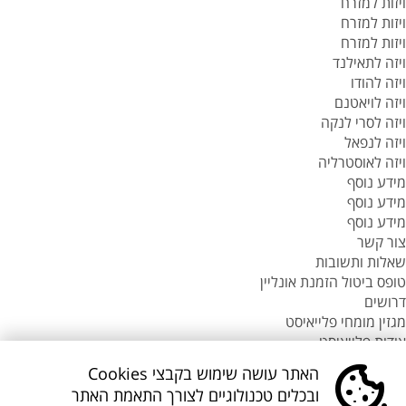
ויזות למזרח
ויזות למזרח
ויזות למזרח
ויזה לתאילנד
ויזה להודו
ויזה לויאטנם
ויזה לסרי לנקה
ויזה לנפאל
ויזה לאוסטרליה
מידע נוסף
מידע נוסף
מידע נוסף
צור קשר
שאלות ותשובות
טופס ביטול הזמנת אונליין
דרושים
מגזין מומחי פלייאיסט
אודות פלייאיסט
סניפי flyeast בעולם
האתר עושה שימוש בקבצי Cookies
סניפי flyeast בעולם
ובכלים טכנולוגיים לצורך התאמת האתר
סניפי flyeast בעולם