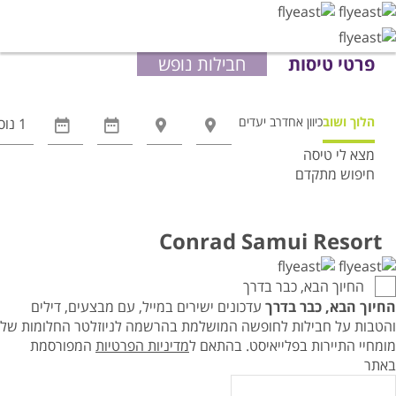
פרטי טיסות
חבילות נופש
הלוך ושוב
כיוון אחד
רב יעדים
מצא לי טיסה
חיפוש מתקדם
אפשרויות
החיפוש
הנוספות
Conrad Samui Resort
מוצגות
לפני
החיוך הבא, כבר בדרך
הכפתור
החיוך הבא, כבר בדרך
עדכונים ישירים במייל, עם מבצעים, דילים
והטבות על חבילות לחופשה המושלמת בהרשמה לניוזלטר החלומות של
מומחיי התיירות בפלייאיסט.
בהתאם ל
מדיניות הפרטיות
המפורסמת
באתר