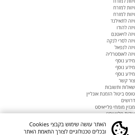
ויזות למזרח
ויזות למזרח
ויזות למזרח
ויזה לתאילנד
ויזה להודו
ויזה לויאטנם
ויזה לסרי לנקה
ויזה לנפאל
ויזה לאוסטרליה
מידע נוסף
מידע נוסף
מידע נוסף
צור קשר
שאלות ותשובות
טופס ביטול הזמנת אונליין
דרושים
מגזין מומחי פלייאיסט
אודות פלייאיסט
סניפי flyeast בעולם
האתר עושה שימוש בקבצי Cookies
סניפי flyeast בעולם
ובכלים טכנולוגיים לצורך התאמת האתר
סניפי flyeast בעולם