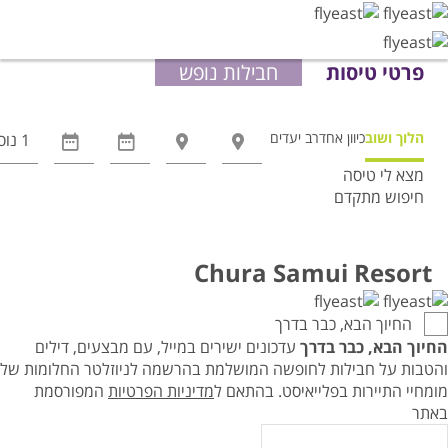
פרטי טיסות
חבילות נופש
הלוך ושוב
כיוון אחד
רב יעדים
מצא לי טיסה
חיפוש מתקדם
אפשרויות
החיפוש
הנוספות
Chura Samui Resort
מוצגות
לפני
החיוך הבא, כבר בדרך
הכפתור
החיוך הבא, כבר בדרך
עדכונים ישירים במייל, עם מבצעים, דילים
והטבות על חבילות לחופשה המושלמת בהרשמה לניוזלטר החלומות של
מומחיי התיירות בפלייאיסט.
בהתאם ל
מדיניות הפרטיות
המפורסמת
באתר