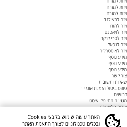
ויזות למזרח
ויזות למזרח
ויזות למזרח
ויזה לתאילנד
ויזה להודו
ויזה לויאטנם
ויזה לסרי לנקה
ויזה לנפאל
ויזה לאוסטרליה
מידע נוסף
מידע נוסף
מידע נוסף
צור קשר
שאלות ותשובות
טופס ביטול הזמנת אונליין
דרושים
מגזין מומחי פלייאיסט
אודות פלייאיסט
סניפי flyeast בעולם
האתר עושה שימוש בקבצי Cookies
סניפי flyeast בעולם
ובכלים טכנולוגיים לצורך התאמת האתר
סניפי flyeast בעולם