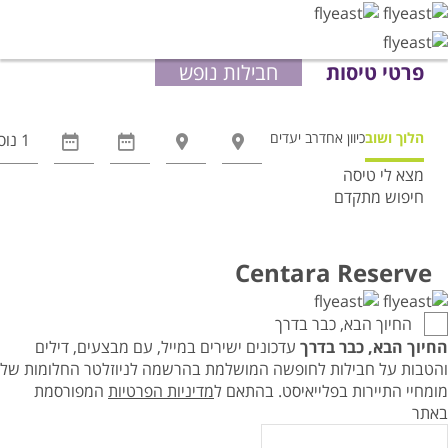
פרטי טיסות
חבילות נופש
הלוך ושוב
כיוון אחד
רב יעדים
מצא לי טיסה
חיפוש מתקדם
אפשרויות
החיפוש
הנוספות
Centara Reserve
מוצגות
לפני
החיוך הבא, כבר בדרך
הכפתור
החיוך הבא, כבר בדרך
עדכונים ישירים במייל, עם מבצעים, דילים
והטבות על חבילות לחופשה המושלמת בהרשמה לניוזלטר החלומות של
מומחיי התיירות בפלייאיסט.
בהתאם ל
מדיניות הפרטיות
המפורסמת
באתר