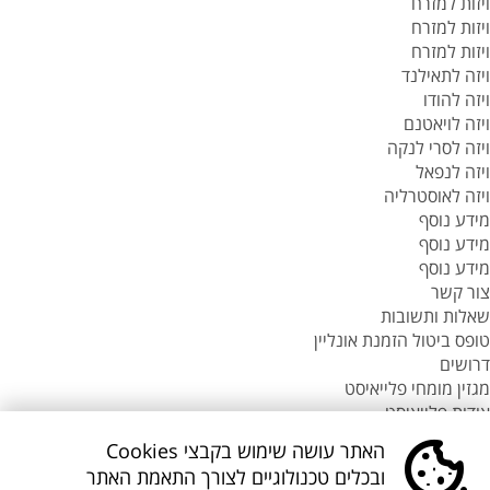
ויזות למזרח
ויזות למזרח
ויזות למזרח
ויזה לתאילנד
ויזה להודו
ויזה לויאטנם
ויזה לסרי לנקה
ויזה לנפאל
ויזה לאוסטרליה
מידע נוסף
מידע נוסף
מידע נוסף
צור קשר
שאלות ותשובות
טופס ביטול הזמנת אונליין
דרושים
מגזין מומחי פלייאיסט
אודות פלייאיסט
סניפי flyeast בעולם
האתר עושה שימוש בקבצי Cookies
סניפי flyeast בעולם
ובכלים טכנולוגיים לצורך התאמת האתר
סניפי flyeast בעולם