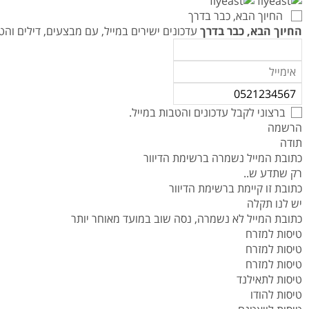
טיסות לנפאל
אטרקציות בצפון תאילנד
המדריך למטייל במאוריציוס
החיוך הבא, כבר בדרך
טיסות אל על
המדריך למטייל באיי סיישל
החיוך הבא, כבר בדרך
עדכונים ישירים במייל, עם מבצעים, דילים ו
המדריך למטייל בזנזיבר
המדריך למטייל ביפן
המדריך למטייל בדובאי
ברצוני לקבל עדכונים והטבות במייל.
הרשמה
תודה
כתובת המייל נשמרה ברשימת הדיוור
רק שתדע ש..
כתובת זו קיימת ברשימת הדיוור
יש לנו תקלה
כתובת המייל לא נשמרה, נסה שוב במועד מאוחר יותר
טיסות למזרח
טיסות למזרח
טיסות למזרח
טיסות לתאילנד
טיסות להודו