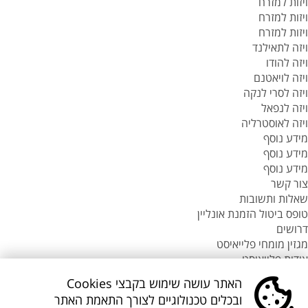
ויזות למזרח
ויזות למזרח
ויזות למזרח
ויזה לתאילנד
ויזה להודו
ויזה לויאטנם
ויזה לסרי לנקה
ויזה לנפאל
ויזה לאוסטרליה
מידע נוסף
מידע נוסף
מידע נוסף
צור קשר
שאלות ותשובות
טופס ביטול הזמנת אונליין
דרושים
מגזין מומחי פלייאיסט
אודות פלייאיסט
סניפי flyeast בעולם
האתר עושה שימוש בקבצי Cookies
סניפי flyeast בעולם
ובכלים טכנולוגיים לצורך התאמת האתר
סניפי flyeast בעולם