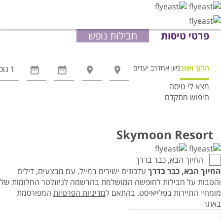
פרטי טיסות
חבילות נופש
הלוך ושוב
כיוון אחד
רב יעדים
מצא לי טיסה
חיפוש מתקדם
אפשרויות
החיפוש
הנוספות
Skymoon Resort
מוצגות
לפני
החיוך הבא, כבר בדרך
הכפתור
החיוך הבא, כבר בדרך
עדכונים ישירים במייל, עם מבצעים, דילים
והטבות על חבילות לחופשה המושלמת בהרשמה לניוזלטר החלומות של
מומחיי התיירות בפלייאיסט.
בהתאם ל
מדיניות הפרטיות
המפורסמת
באתר