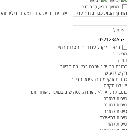
טיסות לנפאל
אטרקציות בצפון תאילנד
המדריך למטייל במאוריציוס
החיוך הבא, כבר בדרך
טיסות אל על
המדריך למטייל באיי סיישל
החיוך הבא, כבר בדרך
עדכונים ישירים במייל, עם מבצעים, דילים ו
המדריך למטייל בזנזיבר
המדריך למטייל ביפן
המדריך למטייל בדובאי
ברצוני לקבל עדכונים והטבות במייל.
הרשמה
תודה
כתובת המייל נשמרה ברשימת הדיוור
רק שתדע ש..
כתובת זו קיימת ברשימת הדיוור
יש לנו תקלה
כתובת המייל לא נשמרה, נסה שוב במועד מאוחר יותר
טיסות למזרח
טיסות למזרח
טיסות למזרח
טיסות לתאילנד
טיסות להודו