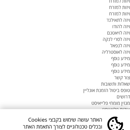
ויזות למזרח
ויזות למזרח
ויזות למזרח
ויזה לתאילנד
ויזה להודו
ויזה לויאטנם
ויזה לסרי לנקה
ויזה לנפאל
ויזה לאוסטרליה
מידע נוסף
מידע נוסף
מידע נוסף
צור קשר
שאלות ותשובות
טופס ביטול הזמנת אונליין
דרושים
מגזין מומחי פלייאיסט
אודות פלייאיסט
סניפי flyeast בעולם
האתר עושה שימוש בקבצי Cookies
סניפי flyeast בעולם
ובכלים טכנולוגיים לצורך התאמת האתר
סניפי flyeast בעולם