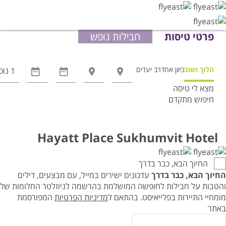
פרטי טיסות
חבילות נופש
הלוך ושוב
כיוון אחד
רב יעדים
מצא לי טיסה
חיפוש מתקדם
אפשרויות
החיפוש
הנוספות
Hayatt Place Sukhumvit Hotel
מוצגות
לפני
החיוך הבא, כבר בדרך
הכפתור
החיוך הבא, כבר בדרך
עדכונים ישירים במייל, עם מבצעים, דילים
והטבות על חבילות לחופשה המושלמת בהרשמה לניוזלטר החלומות של
מומחיי התיירות בפלייאיסט.
בהתאם ל
מדיניות הפרטיות
המפורסמת
באתר