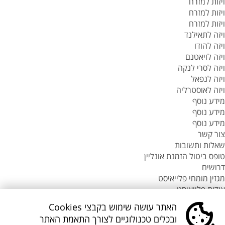
ויזות למזרח
ויזות למזרח
ויזות למזרח
ויזה לתאילנד
ויזה להודו
ויזה לויאטנם
ויזה לסרי לנקה
ויזה לנפאל
ויזה לאוסטרליה
מידע נוסף
מידע נוסף
מידע נוסף
צור קשר
שאלות ותשובות
טופס ביטול הזמנת אונליין
דרושים
מגזין מומחי פלייאיסט
אודות פלייאיסט
סניפי flyeast בעולם
האתר עושה שימוש בקבצי Cookies
סניפי flyeast בעולם
ובכלים טכנולוגיים לצורך התאמת האתר
סניפי flyeast בעולם