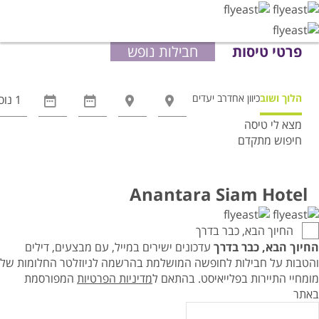
פרטי טיסות
חבילות נופש
הלוך ושוב
כיוון אחד
רב יעדים
מצא לי טיסה
חיפוש מתקדם
אפשרויות
החיפוש
הנוספות
Anantara Siam Hotel
מוצגות
לפני
החיוך הבא, כבר בדרך
הכפתור
החיוך הבא, כבר בדרך
עדכונים ישירים במייל, עם מבצעים, דילים
והטבות על חבילות לחופשה המושלמת בהרשמה לניוזלטר החלומות של
מומחיי התיירות בפלייאיסט.
בהתאם ל
מדיניות הפרטיות
המפורסמת
באתר