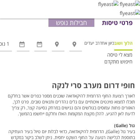
פרטי טיסות
חבילות נופש
הלוך ושוב
כיוון אחד
רב יעדים
מצא לי טיסה
חיפוש מתקדם
אפשרויות
החיפוש
הנוספות
חופי דרום מערב סרי לנקה
מוצגות
לפני
לאורך רצועת החוף הדרומית להיקאדואה שוכנים מספר כפרים אשר בחלקם
תוכלו למצוא פוינטים איכותיים עם גלים נהדרים ותנאים טובים. פרט לכך,
הכפתור
האזורים פחות עמוסים בגולשים והם נגישים במרחק נסיעה קצר, רק צריך
לדעת לאן להגיע. להלן מקצת המקומות האלו וחלקם ייחשפו בהמשך.
גול (Galle)
בעיר גול (Galle), הדרומית להיקאדואה, כדאי לבלות יום טיול בעיר העתיקה
בתוספת לגלישה רגועה על החוף השקט יחסית. ניתן לשלב ביקור במקדש