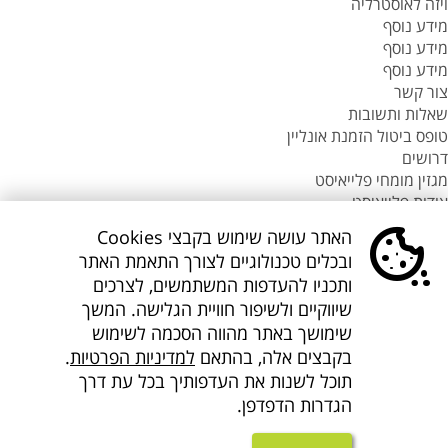
ויזה לאוסטרליה
מידע נוסף
מידע נוסף
מידע נוסף
צור קשר
שאלות ותשובות
טופס ביטול הזמנת אונליין
דרושים
מגזין מומחי פלייאיסט
אודות פלייאיסט
סניפי flyeast בעולם
האתר עושה שימוש בקבצי Cookies
סניפי flyeast בעולם
ובכלים טכנולוגיים לצורך התאמת האתר
סניפי flyeast בעולם
ותכניו להעדפות המשתמשים, לצרכים
סניף flyeast תאילנד
שיווקיים ולשיפור חוויית הגלישה. המשך
סניף flyeast פיליפינים
שימושך באתר מהווה הסכמה לשימוש
flyOnline
בקבצים אלה, בהתאם
למדיניות הפרטיות
.
קישורים נוספים
אודות Flyeast
תוכל לשנות את העדפותיך בכל עת דרך
הצהרת מדיניות ופרטיות
הגדרות הדפדפן.
תנאים והגבלות
הצהרת נגישות