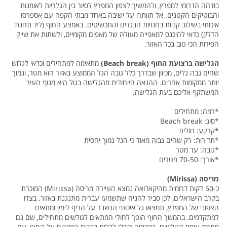
בודהה הדרומי למפרץ, ולהמשיך לצפון המפרץ לסיור בין הגלריות לאומנות
והבוטיקים הקטנים. אל תוותרו על ישיבה באחד מבתי הקפה עם אספרסו
איכותי בשילוב קניות בחנויות הבגדים והתכשיטים. באמצע החוף (ליד תחנת
הדלק) כדאי להיכנס למאפייה מעולה של מאפים מקומיים, ולשתות את שייק
הפירות הכי טוב בכל האזור.
הגלישה ברצועת החוף (Beach break)
מתאימה למתחילים וכדאי לגלוש
שהים גבה גלים, מכיוון שבדרך כלל גובה הגל הממוצע באזור הוא מטר, ונמוך
יותר ממקומות אחרים. ההנאה הייחודית מהגלישה בגול היא מנוף העיר
המשתקף אליכם בעת הגלישה.
*רמה: מתחילים
*סוג: Beach break
*קרקע: חולית
*תדירות: רק שהים גבוה מאוד כי הגל נמוך יחסית
*גובה: עד מטר
*אורך: 70-50 מטרים
מריסה (Mirissa)
כ-50 דקות דרומית מהיקאדואה נמצא העיירה מריסה (Mirissa) המוכרת
בקרב הישראלים, לכן סביר להניח שתשמעו עברית מתנגנת באזור. בצדו
הצפוני של המפרץ, תמצאו גל איכותי הנשבר על הריף לימין ומתאים
למתקדמים. בהמשך החוף הופך לחולי המתאים לגולשים מתחילים, שם גם
מתרכז עומס הגולשים. במריסה תוכלו לבלות בברים הפזורים על החוף, עם