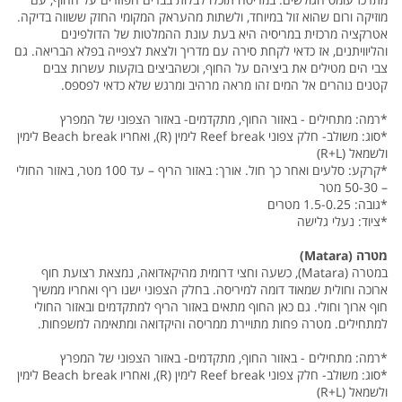
מוזיקה ורום שהוא זול במיוחד, ולשתות מהעראק המקומי החזק ששווה בדיקה.
אטרקציה מרכזית במריסיה היא בעת עונת ההמלטות של הדולפינים
והליוויתנים, אז כדאי לקחת סירה עם מדריך ולצאת לצפייה בפלא הבריאה. גם
צבי הים מטילים את ביציהם על החוף, וכשהביצים בוקעות עשרות צבים
קטנים נוהרים אל המים זהו מראה מרהיב ומרגש שלא כדאי לפספס.
*רמה: מתחילים - באזור החוף, מתקדמים- באזור הצפוני של המפרץ
*סוג: משולב- חלק צפוני Reef break לימין (R), ואחריו Beach break לימין
ולשמאל (R+L)
*קרקע: סלעים ואחר כך חול. אורך: באזור הריף – עד 100 מטר, באזור החולי
– 50-30 מטר
*גובה: 1.5-0.25 מטרים
*ציוד: נעלי גלישה
מטרה (Matara)
במטרה (Matara), כשעה וחצי דרומית מהיקאדואה, נמצאת רצועת חוף
ארוכה וחולית שמאוד דומה למיריסה. בחלק הצפוני ישנו ריף ואחריו ממשיך
חוף ארוך וחולי. גם כאן החוף מתאים באזור הריף למתקדמים ובאזור החולי
למתחילים. מטרה פחות מתויירת ממריסה והיקדואה ומתאימה למשפחות.
*רמה: מתחילים - באזור החוף, מתקדמים- באזור הצפוני של המפרץ
*סוג: משולב- חלק צפוני Reef break לימין (R), ואחריו Beach break לימין
ולשמאל (R+L)