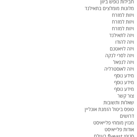
חבילות נופש ביוון
מלונות מומלצים בתאילנד
ויזות למזרח
ויזות למזרח
ויזות למזרח
ויזה לתאילנד
ויזה להודו
ויזה לויאטנם
ויזה לסרי לנקה
ויזה לנפאל
ויזה לאוסטרליה
מידע נוסף
מידע נוסף
מידע נוסף
צור קשר
שאלות ותשובות
טופס ביטול הזמנת אונליין
דרושים
מגזין מומחי פלייאיסט
אודות פלייאיסט
סניפי flyeast בעולם