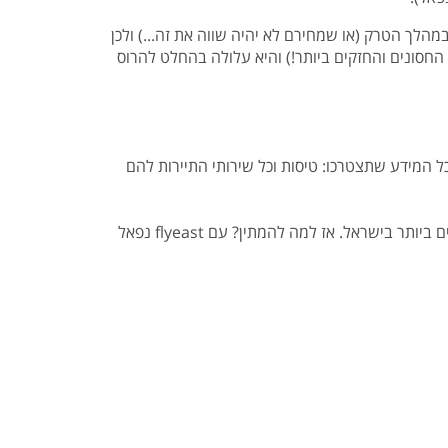
מהלך הטרק (או שמחירם לא יהיה שווה את זה...) ולכן
החסונים והחזקים ביותר!) והיא עלולה בהחלט להרוס
המקצוע המומחים ביותר בארץ את כל המידע שתצטרכו: טיסות וכל שירותי התיירות להם
בזכות שנים של ניסיון בכל הקשור לטיולים במזרח הרחוק, בשיחת טלפון אחת תוכלו לקבל את שירותי התיירות הטובים והמשתלמים ביותר בישראל. אז למה להמתין? עם flyeast נפאל