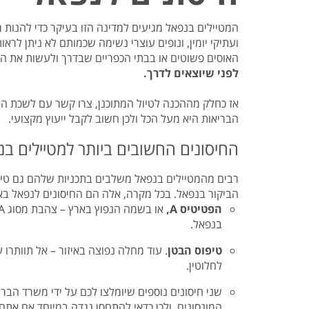
טיסות לנפאל
אטרקציות בצפון תאילנד
המדריך למטייל במאוריציוס
טיסות אל על
המדריך למטייל באיי סיישל
המטיילים בנפאל מגיעים למדינה הזו בעיקר כדי להנות 
ועתיקי יומין, ונופים עוצרי נשימה שכמותם לא ניתן לרא
המדריך למטייל בזנזיבר
האוסים פשוטים או בבתי הכפריים שבדרך ולעשות את ה
המדריך למטייל ביפן
לפני שיוצאים לדרך.
המדריך למטייל בדובאי
אז כחלק מההכנה לטיול המתוכנן, צרו קשר עם לשכת הבר
הבריאות היא מעל הכל ולכן חשוב לקבל ייעוץ מקצועי.
החיסונים החשובים ביותר למטיילים בנ
רבים מהמטיילים בנפאל משלבים בתכניות שלהם גם טיול
הביקור בנפאל. בכל מקרה, אלה הם החיסונים לנפאל באו
הפטיטיס A,
בנפאל.
טיפוס הבטן
. עוד מחלה נפוצה באיזור – אל תוותר
לחלוטין.
שני חיסונים נוספים שיומלצו לכם על ידי משרד הבר
המונסונים, ולכן כדאי להתחסן נגדה במיוחד אם אתם 