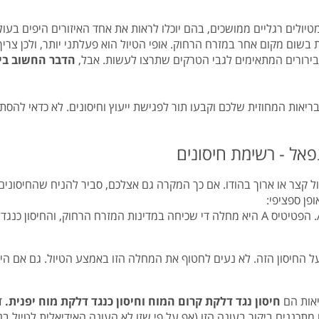
מטיולים רגליים ממושכים, בהם יוכלו לראות את אחד האיזורים היפים ב
ות בשום מקום אחר במזרח הרחוק. אופי הטיול הוא פעלתני יותר, ולכן צרי
בירורים המתאימים לגבי הטרקים שתרצו לעשות. אבל,
הדבר החשוב ביו
יאות המחוזית שלכם וקבעו תור לפגישת ייעוץ וחיסונים. לא כדאי להסת
פאל - רשימת חיסונים
 קצר או ארוך בהודו. אם כך המקרה גם אצלכם, סביר להניח שהחיסונים
פן ספציפי:
או בשמה הנפוץ בארץ – צהבת מסוג A. הפטיטיס A היא מחלה די שכיחה במדינות המזרח
ו על החיסון הזה. לא נעים לחטוף את המחלה הזו באמצע הטיול. גם אם
יאות הם
חיסון נגד דלקת קרום המוח
וחיסון כנגד דלקת מוח יפנית.
ד
מתכננים ביקור בעונה הזו (אף על פי שזו לא העונה האידיאלית לטיול בנ