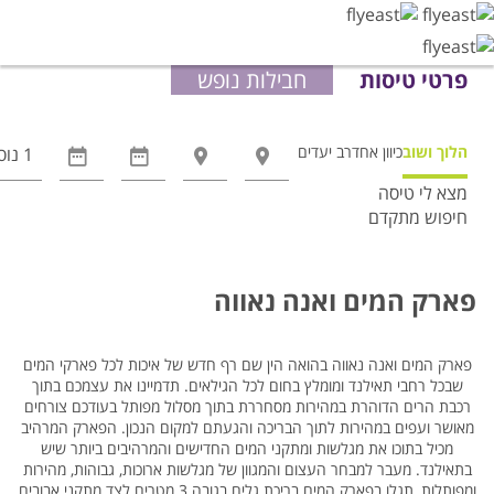
פרטי טיסות
חבילות נופש
הלוך ושוב
כיוון אחד
רב יעדים
מצא לי טיסה
חיפוש מתקדם
אפשרויות
החיפוש
הנוספות
פארק המים ואנה נאווה
מוצגות
לפני
הכפתור
פארק המים ואנה נאווה בהואה הין שם רף חדש של איכות לכל פארקי המים
שבכל רחבי תאילנד ומומלץ בחום לכל הגילאים. תדמיינו את עצמכם בתוך
רכבת הרים הדוהרת במהירות מסחררת בתוך מסלול מפותל בעודכם צורחים
מאושר ועפים במהירות לתוך הבריכה והגעתם למקום הנכון. הפארק המרהיב
מכיל בתוכו את מגלשות ומתקני המים החדישים והמרהיבים ביותר שיש
בתאילנד. מעבר למבחר העצום והמגוון של מגלשות ארוכות, גבוהות, מהירות
ומפותלות, תגלו בפארק המים בריכת גלים בגובה 3 מטרים לצד מתקני אבובים