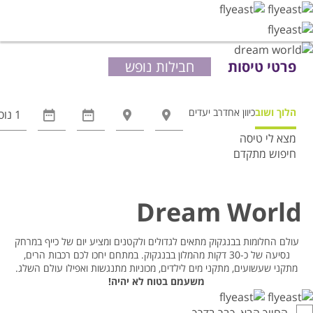
פרטי טיסות
חבילות נופש
הלוך ושוב
כיוון אחד
רב יעדים
מצא לי טיסה
חיפוש מתקדם
אפשרויות
החיפוש
הנוספות
Dream World
מוצגות
לפני
עולם החלומות בבנגקוק מתאים לגדולים ולקטנים ומציע יום של כייף במרחק
הכפתור
נסיעה של כ-30 דקות מהמלון בבנגקוק. במתחם יחכו לכם רכבות הרים,
מתקני שעשועים, מתקני מים לילדים, מכוניות מתנגשות ואפילו עולם השלג.
משעמם בטוח לא יהיה!