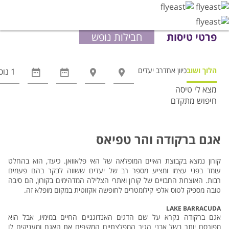
פרטי טיסות
חבילות נופש
הלוך ושוב
כיוון אחד
רב יעדים
מצא לי טיסה
חיפוש מתקדם
אפשרויות
החיפוש
הנוספות
אגם ברקודה והר טפיאס
מוצגות
לפני
קורון נמצא בקבוצת האיים המופלאה של האי פלאוואן. כיעד, הוא בהחלט
הכפתור
עומד בפני עצמו ומציע מספר רב של יעדים ששווה לבקר בהם פעמים
רבות. האוצרות החבויים של קורון ואתרי הצלילה המדהימים בקורון, הם סיבה
טובה מספיק לטוס אלפי קילומטרים לחופשה אקזוטית במקום מופלא זה.
LAKE BARRACUDA
אגם ברקודה נקרא על שם הדגים האנדוגניים החיים במימיו, אבל הוא
מפורסם יותר בשל אבני הגיר המפלצתיים המקיפים את האגם ומעניקים לו