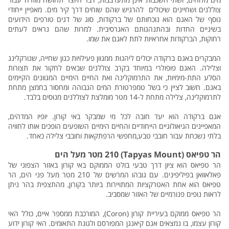
צוללנים ושחיינים שיכולים להרגיש שהם שוחים דרך קיר מים. מאפיין ייחודי
נוסף של האגם הוא נוכחותם של ברקודות, סוג של דגים טורפים הידועים
בשיניים החדות ובהתנהגותם האגרסיבית. למרות שהם נראים לעתים
רחוקות, הברקודות אחראיות לתת לאגם את שמו.
המבקרים באגם ברקודה יכולים ליהנות ממגוון פעילויות כגון שחייה, שנורקלינג
וצלילה. האגם פופולרי במיוחד בקרב צוללנים שבאים לחקור את תצורות
הסלע התת-מימיות, את התרמוקלינה ואת החיים הימיים המגוונים הקיימים
באגם. חשוב לציין כי בשל טמפרטורת המים הגבוהה ומחסור בחמצן מתחת
לתרמוקלינה, צלילה מתחת ל-14 מטר מומלצת לצוללנים מנוסים בלבד.
אגם ברקודה הוא יעד חובה לכל מי שמבקר באי קורון. יופיו המדהים,
המאפיינים הגיאולוגיים הייחודיים והחיים הימיים השופעים הופכים אותו לחוויה
בלתי נשכחת עבור חובבי טבע,מחפשי הרפתקאות וחובבי צלילה כאחד.
הר טפיאס (Tapyas Mount) 210 מטר מעל הים
הר טפיאס הוא ציון דרך טבעי בולט הממוקם באי קורון באזור הצפוני של
פאלאוואן בפיליפינים. עם גובהו המרשים של 210 מטר מעל פני הים, הר
טפיאס הוא אחת האטרקציות המתויירות ביותר בקורון, מהתצפית בהר ניתן
לראות נופים פנורמיים של האזור שמסביב.
הר טפיאס ממוקם בעיריית קורון (Coron), המורכבת ממספר איים, כולל האי
קורון עצמו, בו נמצאים אגם קיאנגן המפורסם ולגונת התאומים. האי קורון ידוע