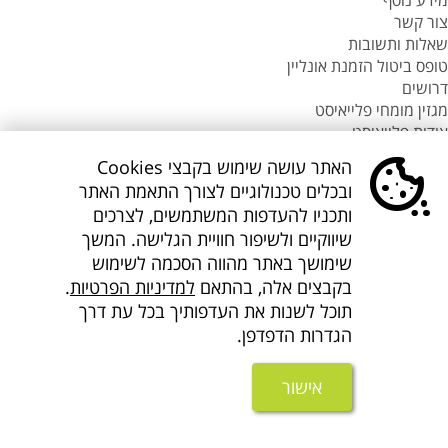
מידע נוסף
צור קשר
שאלות ותשובות
טופס ביטול הזמנת אונליין
דרושים
מגזין מומחי פלייאיסט
אודות פלייאיסט
סניפי flyeast בעולם
האתר עושה שימוש בקבצי Cookies
סניפי flyeast בעולם
ובכלים טכנולוגיים לצורך התאמת האתר
סניפי flyeast בעולם
ותכניו להעדפות המשתמשים, לצרכים
סניף flyeast תאילנד
שיווקיים ולשיפור חוויית הגלישה. המשך
סניף flyeast פיליפינים
שימושך באתר מהווה הסכמה לשימוש
flyOnline
בקבצים אלה, בהתאם
למדיניות הפרטיות
.
קישורים נוספים
אודות Flyeast
תוכל לשנות את העדפותיך בכל עת דרך
הצהרת מדיניות ופרטיות
הגדרות הדפדפן.
תנאים והגבלות
הצהרת נגישות
אישור
About us flyeast english
אתר המידע
בפייסבוק
בפייסבוק
בפייסבוק
באינסטגרם
בלינקדאין