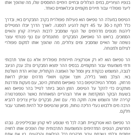
בנופיו הציוריים, במים הצלולים ובחיים הימיים התוססים שלו, מה שהופך אותו
ליעד פופולרי עבור תיירים מקומיים ובינלאומיים כאחד.
הטיפוס במעלה הר טפיאס הוא פעילות פופולרית בקרב המבקרים באי, ובדרך
כלל לוקח כ-30 עד 45 דקות להגיע לפסגה. לאורך הדרך יוכלו המטיילים
ליהנות מנופים מדהימים של הנוף שמסביב לרבות העיירה קורון והאיים
הסמוכים. בראש הר טאפיאס, המבקרים מתוגמלים עם נוף פנורמי עוצר
נשימה של האיים שמסביב ומים צלולים, מה שהופך אותו למקום פופולרי
לצילום ולמנוחה.
הר טפיאס הוא לא רק אטרקציה תיירותית פופולרית אלא גם אתר תרבותי
ודתי משמעותי עבור המקומיים. בבסיס ההר ימצאו המבקרים צלב ענק הניצב
לגובה, המשמש כנקודת ציון וסמל של האמונה הקתולית, שהיא הדת השלטת
באי. הצלב מואר בלילה, ויוצר אפקט ויזואלי מדהים שניתן לראות
מרחוק. מסלול הטיול\טיפוס בהר טאפיאס מתוחזק היטב, עם מעקות ומדרגות
מותקנים כדי להקל על הטיפוס. הזמן הטוב ביותר לטייל בהר טפיאס הוא
בשעות הבוקר המוקדמות או אחר הצהריים המאוחרות כאשר הטמפרטורה
קרירה יותר והשמש אינה חזקה מדי. עם זאת, מבקרים עדיין צריכים להביא
הרבה מים וללבוש נעלי הליכה נוחות, מכיוון שהטיפוס יכול להיות מאתגר עבור
חלקם.
הר טפיאס הוא אטרקציית חובה לכל מי שנוסע לאי קורון שבפיליפינים. גובהו
המרשים, הנופים המדהימים והמשמעות התרבותית שלו הופכים אותו לחוויה
ייחודית ובלתי נשכחת עבור מבקרים בכל הגילאים והרקעים. בין אם אתם