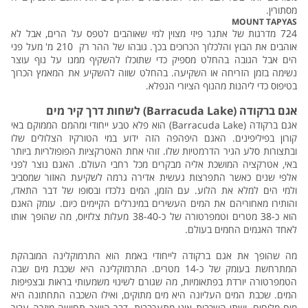
מסתורין.
MOUNT TAPYAS
724 מדרגות של אתגר פיזי מצוין למי שאוהבים לטפס על הרים, אבל לא
אוהבים את הבוץ והלכלוך הכרוכים בכך. גובהו של ההר רק 210 מ' מעל פני
הים אבל הגובה בהחלט מספיק כדי שתוכלו להשקיף ממנו על נוף עוצר
נשימה בזמן הזריחה או השקיעה. בהחלט שווה להשקיע את המאמץ הכרוך
בטיפוס כדי ליהנות מהנוף הציורי הנפלא.
אגם ברקודה (Barracuda Lake) לשחות דרך קיר מים
אגם ברקודה (Barracuda Lake) הוא פלא טבע ייחודי ומהמם הממוקם באי
קורון בפיליפינים. האגם היפהפה הזה ידוע במי הטורקיז הצלולים שלו
ובתצורות סלע הגיר הדרמטיות שלו. זוהי אחת האטרקציות הפופולריות ביותר
באי, אטרקציה המושכת אליה מבקרים מכל רחבי העולם. האגם נוצר לפני
אלפי שנים כאשר התפרצות געשית אדירה גרמה לשקיעת האזור שמסביב
ולמי הים למלא את הלוע. עם הזמן, המים נלכדו ובסופו של דבר התאדו,
והותירו מאחוריהם את המים העשירים במינרלים הקיימים כיום. עומק האגם
הוא כ-38 מטרים וטמפרטורה של כ-38-40 מעלות צלזיוס, מה שהופך אותו
לאחד האגמים החמים בעולם.
מה שהופך את אגם ברקודה לייחודי באמת הוא התרמוקלינה המובהקת
המתרחשת בעומק של כ-14 מטרים. התרמוקלינה היא שכבת מים שבה
הטמפרטורה יורדת בפתאומיות, מה שגורם לשינוי משמעותי בראות ובצפיפות
המים. שכבת המים העליונה היא מים מתוקים, ואילו השכבה התחתונה היא
מים מלוחים, ושתי השכבות אינן מתערבבות, דבר היוצר תחושה מוזרה עבור