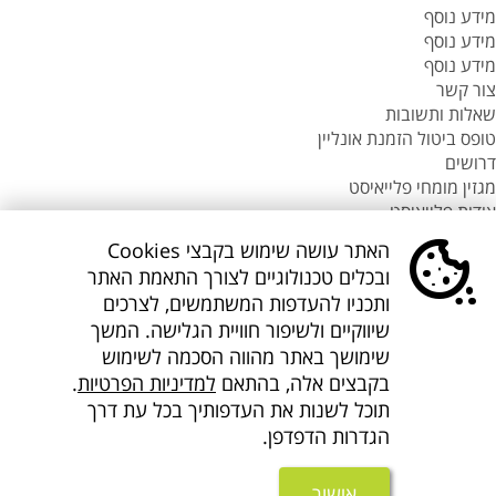
מידע נוסף
מידע נוסף
מידע נוסף
צור קשר
שאלות ותשובות
טופס ביטול הזמנת אונליין
דרושים
מגזין מומחי פלייאיסט
אודות פלייאיסט
סניפי flyeast בעולם
האתר עושה שימוש בקבצי Cookies
סניפי flyeast בעולם
ובכלים טכנולוגיים לצורך התאמת האתר
סניפי flyeast בעולם
ותכניו להעדפות המשתמשים, לצרכים
סניף flyeast תאילנד
שיווקיים ולשיפור חוויית הגלישה. המשך
סניף flyeast פיליפינים
שימושך באתר מהווה הסכמה לשימוש
flyOnline
בקבצים אלה, בהתאם
למדיניות הפרטיות
.
קישורים נוספים
אודות Flyeast
תוכל לשנות את העדפותיך בכל עת דרך
הצהרת מדיניות ופרטיות
הגדרות הדפדפן.
תנאים והגבלות
הצהרת נגישות
אישור