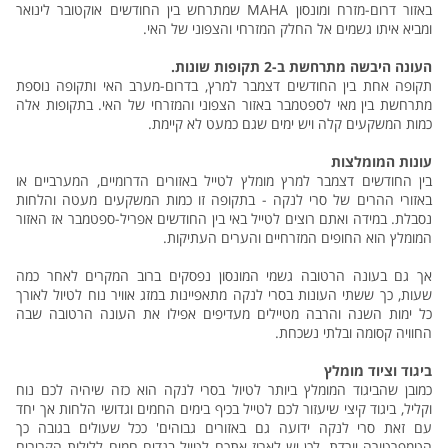
באזור דרום-מזרח ומונסון MAHA שמתרחש בין החודשים אוקטובר לינואר
ומביא איתו גשמים אל החלק המזרחי והצפוני של האי.
העונה היבשה מתרחשת ב-2 תקופות שונות.
תקופה אחת בין החודשים דצמבר למרץ, בדרום-מערב האי ותקופה נוספת
מתרחשת בין מאי לספטמבר באזור הצפוני והמזרחי של האי. בתקופות אלה
כמות המשקעים קלה ויש ימים שגם כמעט לא קיימת.
עונות המומלצות
בין החודשים דצמבר למרץ מומלץ לטייל באזורים הדרומיים, המערביים או
באזורי ההרים של סרי לנקה - בתקופה זו כמות המשקעים מעטה והלחות
נסבלת. במידה ואתם רוצים לטייל באי בין החודשים אפריל-ספטמבר אז האזור
המומלץ הוא החופים המזרחיים והערים העתיקות.
אך גם בעונה הרטובה גשמי המונסון נפסקים ברוב המקרים לאחר כמה
שעות, כך ששתי העונות בסרי לנקה מתאפיינות במזג אוויר נוח לטיול לאורך
כל ימות השנה והרבה מטיילים מעדיפים אפילו את העונה הרטובה שבה
החוויה קסומה ובלתי נשכחת.
ביגוד וציוד מומלץ
כמובן שהביגוד המומלץ ביותר לטיול בסרי לנקה הוא כזה שיהיה לכם נוח
וקליל, ביגוד קיצי שיעזור לכם לטייל בכיף בימים החמים וגדושי הלחות אך יחד
עם זאת סרי לנקה ידועה גם באזורים גבוהים' ככל שעולים בגובה כך
הטמפרטורה יורדת, לכן יש לארוז אתכם לטיול בגדים חמים ללילות הקרירים