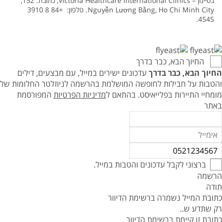
בסייגון – Victoria Healthcare International Clinics, כתובת: 152,
Nguyễn Lương Bằng, Ho Chi Minh City. טלפון: +84 8 3910
4545.
החיוך הבא, כבר בדרך
החיוך הבא, כבר בדרך
עדכונים ישירים במייל, עם מבצעים, דילים
והטבות על חבילות לחופשה המושלמת בהרשמה לניוזלטר החלומות של
מומחיי התיירות בפלייאיסט.
בהתאם ל
מדיניות הפרטיות
המפורסמת
באתר
ברצוני לקבל עדכונים והטבות במייל.
הרשמה
תודה
כתובת המייל נשמרה ברשימת הדיוור
רק שתדע ש..
כתובת זו קיימת ברשימת הדיוור