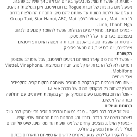
- מוניות הן אפשרות מומלצת בעיקר בערים הגדולות, אך שימו לב שהנהג
מפעיל מונה. מוניות של חברת Rogue בדרום ויאטנם אינן מומלצות! הנהגים
נועלים את דלתות המונית עד שתתנו להם טיפ. החברות המומלצות בדרום
הן Vinasun , Mai Linh ובצפון: Group Taxi, Star Hanoi, ABC, Mai
Linh, Thanh Nga.
- במרכז המדינה, מחוץ לערים הגדולות, אפשר להשכיר קטנועים ולנהוג
בעצמכם. בערים זה עלול להיות מסוכן.
- טיסות הן אופציה טובה בויאטנם. חברות התעופה המוכרות: וייטנאם
איירליינס, וייט ג'ט אייר, ג'ט סטאר פסיפיק.
תקשורת
- אפשר לקנות סים קארד כשאתם מגיעים לוויאטנם, אבל שימו לב שבצפון
המדינה לא לכל החברות יש קליטה. חברות מומלצות: Viettel, Vinaphone,
Mobifone.
אוכל ושתייה
- שתו מים מינרלים רק מבקבוקים סגורים שאוחסנו במקום קריר. למקפידים
מומלץ לשתות רק מבקבוקי המים של חברת La Vie
- אוכל הרחוב בוויאטנם טעים ומומלץ, אך רק במקומות תיירותיים עם תחלופה
גבוהה של אנשים.
תמונות וטיולים
- טיול זול יעלה לכם ביוקר... סוכני נסיעות ומדריכים זולים מדי יספקו לכם טיול
באיכות נמוכה עם הרבה בזבוזי זמן, המתנות רבות הבטחות שלא יקוימו.
- במפרץ האלונג מוצעים קרוזים של מס' שעות ועד מס' ימים. שייט של יומיים
(כולל לילה אחד) מספיק בהחלט.
- יש להקפיד על לבוש צנוע באתרים קדושים או כשאתם מתארחים בבתים