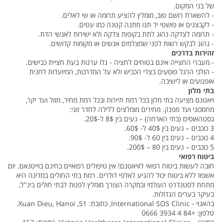
של בני המקום.
- להשארת רושם טוב, מומלץ להציע תרומה או שי לאלים.
- לקבצנים או פושטי יד תנו מתנה קטנה כמו עטים.
- תרומה לצדקה נהוג לתת בקופות צדקה ולא ישירות לאנשי הדת.
- נהוג לבקש רשות לפני שמצלמים אנשים או מקומות קדושים.
זהירות בדרכים
- מעברי החצייה אינם בטוחים לחציה - גלו ערנות בעת חציית כבישים.
- הולכי הרגל פוסעים בצדי הכביש ולא על המדרכות, המיועדות לחנית
אופנועים או לישיבה.
בתי מלון
ויאטנם מציעה בתי מלון בכל רמת תיירות ובכל רמת מחיר, מזול ועד יקר,
מחסכוני ועד מפנק. מחירים מומלצים ללילה לחדר זוגי:
גסטהאוסים (בתי הארחה) – נעים בין 8$ ל-20$.
3 כוכבים – נעים בין 40$ ל- 60$.
4 כוכבים – נעים בין 60 ל- 90$.
5 כוכבים – נעים בין 80 – 200$.
ביטוח רפואי
חובה לעשות ביטוח רפואי לוויאטנם! אין טיפולים רפואיים בחינם בוייטנאם. יום
אשפוז ללא ביטוח יכול להגיע לאלפי דולרים. רמת בתי החולים במדינה היא
מתחת לסטנדרט העולמי ובמקרה הצורך מומלץ לפנות לבתי חולים בינ"ל,
בעיקר בערים הגדולות.
בהאנוי - International SOS Clinic, כתובת: 51, Xuan Dieu, Hanoi.
טלפון: +84 4 3934 0666