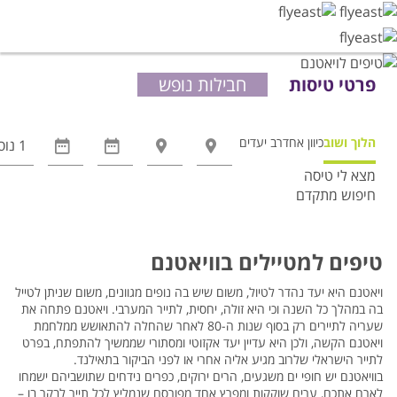
פרטי טיסות
חבילות נופש
הלוך ושוב
כיוון אחד
רב יעדים
מצא לי טיסה
חיפוש מתקדם
אפשרויות
החיפוש
הנוספות
טיפים למטיילים בוויאטנם
מוצגות
לפני
ויאטנם היא יעד נהדר לטיול, משום שיש בה נופים מגוונים, משום שניתן לטייל
בה במהלך כל השנה וכי היא זולה, יחסית, לתייר המערבי. ויאטנם פתחה את
הכפתור
שעריה לתיירים רק בסוף שנות ה-80 לאחר שהחלה להתאושש ממלחמת
ויאטנם הקשה, ולכן היא עדיין יעד אקזוטי ומסתורי שממשיך להתפתח, בפרט
לתייר הישראלי שלרוב מגיע אליה אחרי או לפני הביקור בתאילנד.
בוויאטנם יש חופי ים משגעים, הרים ירוקים, כפרים נידחים שתושביהם ישמחו
לארח אתכם, ערים שוקקות ומפרץ אחד מפורסם שנמליץ לכל תייר לבקר בו –