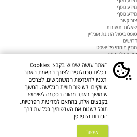
מידע נוסף
מידע נוסף
מידע נוסף
צור קשר
שאלות ותשובות
טופס ביטול הזמנת אונליין
דרושים
מגזין מומחי פלייאיסט
אודות פלייאיסט
סניפי flyeast בעולם
האתר עושה שימוש בקבצי Cookies
סניפי flyeast בעולם
ובכלים טכנולוגיים לצורך התאמת האתר
סניפי flyeast בעולם
ותכניו להעדפות המשתמשים, לצרכים
סניף flyeast תאילנד
שיווקיים ולשיפור חוויית הגלישה. המשך
סניף flyeast פיליפינים
שימושך באתר מהווה הסכמה לשימוש
flyOnline
בקבצים אלה, בהתאם
למדיניות הפרטיות
.
קישורים נוספים
אודות Flyeast
תוכל לשנות את העדפותיך בכל עת דרך
הצהרת מדיניות ופרטיות
הגדרות הדפדפן.
תנאים והגבלות
הצהרת נגישות
אישור
About us flyeast english