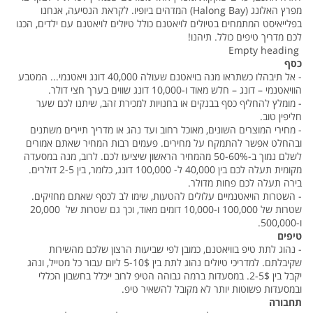
מפרץ האלונג (Halong Bay) המדהים ביופיו. לקראת הנסיעה, אנחנו
בפלייאיסט המתמחים בטיולים לויאטנם כולל טיולים לויאטנם עם ילדים, הכנו
לכם מדריך טיפים כולל. תיהנו!
Empty heading
כסף
- אל תיבהלו כשתראו מנה בויאטנם שעולה 40,000 דונג ויאטנמי... המטבע
הוויאטנמי – דונג – חלש מאוד ו-10,000 דונג שווים בערך חצי דולר.
- מומלץ להחליף כסף בבנקים או בחנויות למכירת זהב, שיתנו לכם שער
חליפין טוב.
- מחירי המוצרים השונים, מאוכל רחוב ועד נהג או מדריך תיירים משתנים
ובהחלט אפשר להתמקח על מחירים. פעמים רבות המחיר שאתם אמורים
לשלם נמוך ב-50-60% מהמחיר הראשון שיציעו לכם. לרוב, מנה במסעדה
מקומית תעלה לכם בין 40,000 ל- 100,000 דונג, כלומר, בין 2-5 דולרים.
בירה תעלה לכם פחות מדולר.
- השטרות הויאטנמיים עלולים להטעות, שימו לב לכסף שאתם מחזיקים.
שטרות של 100,000 ו-10,000 דומים מאוד, וכך גם שטרות של 20,000
ו-500,000.
טיפים
- נהוג לתת טיפ בוויאטנם, כמובן לפי שביעות הרצון שלכם מהשירות
שקיבלתם. למדריכי טיולים נהוג לתת בין 5-10$ ליום עבור כל מטייל, ונהג
יקבל בין 2-5$. במסעדות ברמה גבוהה הטיפ לרוב ייכלל בחשבון הכללי
ובמסעדות פשוטות יותר לא מקובל להשאיר טיפ.
תחבורה