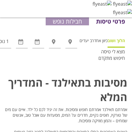
פרטי טיסות
חבילות נופש
הלוך ושוב
כיוון אחד
רב יעדים
מצא לי טיסה
חיפוש מתקדם
אפשרויות
החיפוש
הנוספות
מסיבות בתאילנד - המדריך
מוצגות
לפני
המלא
הכפתור
אמרתם תאילנד אמרתם חופש ומסיבות. את זה יגיד לכם כל ילד. איים עם מים
של טורקיז, חופים נקיים, חדרים על המים, מסעדות עם אוכל טוב, אנשים
שמחים – והמון מוזיקה ומסיבות.
בשנים האחרונות החלו התיירים והמקומיים בתאילנד לחגוג כמה פעמים