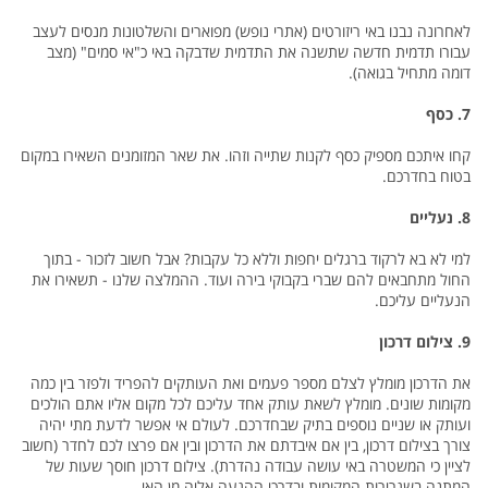
לאחרונה נבנו באי ריזורטים (אתרי נופש) מפוארים והשלטונות מנסים לעצב
עבורו תדמית חדשה שתשנה את התדמית שדבקה באי כ"אי סמים" (מצב
דומה מתחיל בגואה).
7. כסף
קחו איתכם מספיק כסף לקנות שתייה וזהו. את שאר המזומנים השאירו במקום
בטוח בחדרכם.
8. נעליים
למי לא בא לרקוד ברגלים יחפות וללא כל עקבות? אבל חשוב לזכור - בתוך
החול מתחבאים להם שברי בקבוקי בירה ועוד. ההמלצה שלנו - תשאירו את
הנעליים עליכם.
9. צילום דרכון
את הדרכון מומלץ לצלם מספר פעמים ואת העותקים להפריד ולפזר בין כמה
מקומות שונים. מומלץ לשאת עותק אחד עליכם לכל מקום אליו אתם הולכים
ועותק או שניים נוספים בתיק שבחדרכם. לעולם אי אפשר לדעת מתי יהיה
צורך בצילום דרכון, בין אם איבדתם את הדרכון ובין אם פרצו לכם לחדר (חשוב
לציין כי המשטרה באי עושה עבודה נהדרת). צילום דרכון חוסך שעות של
המתנה בשגרירות המקומית ובדרכי ההגעה אליה מן האי.