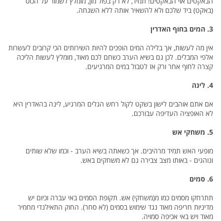
הבאקטים אוי הבאקטים! תמיד, לא רק בפול מון, מומלץ לשמור על הכוס
(באקט) ביד שלכם ולא להשאיר אותה ללא השגחה.
3. המים בחוף האדרין
אין מה לעשות, אך בלילה המים הופכים להיות השירותים הכי קרובים לעשרות
אלפי המבלים. לכן גם בשיא הערב כשחם לכם מאוד, מומלץ לעשות הליכה
קצרה לחוף אחר ורק אז לטבול במים המרגיעים.
4. לינה
אם אתם אוהבים לישון בשקט לקול רחש הגלים המרגיע, לינה בהאדרין היא
לא האופציה העדיפה עבורכם.
5. משחקי אש
מופעי האש תמיד מרהיבים. אך כשאתה בשיא הערב - וכמו שלא שותים
ונוהגים - באותו מצב צבירה גם לא משחקים באש.
6. סמים
תתרחקו מסמים כמו מ(משחקי) אש. תקופת הסמים באי עברה וכיום יש
מדיניות חריפה מאוד נגד שימוש בסמים (לא סחר). החוק התאילנדי מחמיר
מאוד ויש באי אכיפה סמויה.