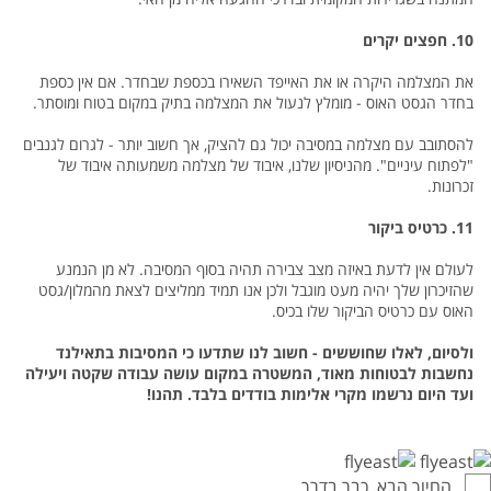
10. חפצים יקרים
את המצלמה היקרה או את האייפד השאירו בכספת שבחדר. אם אין כספת
בחדר הגסט האוס - מומלץ לנעול את המצלמה בתיק במקום בטוח ומוסתר.
להסתובב עם מצלמה במסיבה יכול גם להציק, אך חשוב יותר - לגרום לגנבים
"לפתוח עיניים". מהניסיון שלנו, איבוד של מצלמה משמעותה איבוד של
זכרונות.
11. כרטיס ביקור
לעולם אין לדעת באיזה מצב צבירה תהיה בסוף המסיבה. לא מן הנמנע
שהזיכרון שלך יהיה מעט מוגבל ולכן אנו תמיד ממליצים לצאת מהמלון/גסט
האוס עם כרטיס הביקור שלו בכיס.
ולסיום, לאלו שחוששים - חשוב לנו שתדעו כי המסיבות בתאילנד
נחשבות לבטוחות מאוד, המשטרה במקום עושה עבודה שקטה ויעילה
ועד היום נרשמו מקרי אלימות בודדים בלבד. תהנו!
החיוך הבא, כבר בדרך