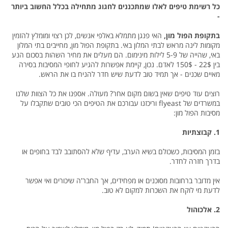
כל רשימת טיפים לאלו שמתכננים לחגוג מתחילה בכלל החשוב ביותר
-
בתקופת הפול מון,
האי פנגן מתמלא באלפי אנשים, לכן רצוי ומומלץ להזמין
מקומות לינה מראש לבתי המלון באי. בתקופת הפול מון, מחייבים בתי המלון
באי, שהייה של 5-9 לילות מינימום. הם מעלים את מחיר השהות בסכום הנע
בין 22$ - 150$ לאדם. נכון, קיימת אפשרות להגיע לחופי המסיבות בסירה
מאיים שכנים - אך תמיד טוב לדעת שיש חדר להניח בו את הראש.
רוצים עוד טיפים שאין בשום מקום אחר? מעולה. אספנו את כל הצוות שלנו
במשרדים של flyeast וריכזנו עבורכם את הטיפים הכי טובים שתקבלו על
מסיבות הפול מון:
1. קבוצתיות
בזמן המסיבות, כשכולם בשיא הערב, עדיף שלא להסתובב לבד בחופים או
בדרך חזרה לחדר.
אין מדובר ברחובות מסוכנים או מפחידים, אך החבר'ה שיכורים ואי אפשר
לדעת מי לוקח את השכרות למקום לא טוב.
2. אלכוהול