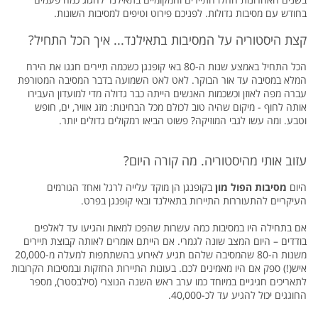
בחודש עם מסיבות גדולות. לפניכם פירוט וטיפים למסיבות השונות.
קצת היסטוריה על המסיבות בתאילנד... איך הכל התחיל?
הכל התחיל באמצע שנות ה-80 באי קופנגן כשכמה תיירים חגגו את הירח
המלא במסיבה עד אור הבוקר. לאט לאט השמועה בדבר המסיבה המטורפת
עברה מפה לאוזן וכשכמות האנשים הייתה כבר גדולה מדי למועדון העבירו
אותה לחוף - מיקום שהיה טוב לכולם מכל הבחינות: מזג אוויר, ים, חופש
וטבע. ומה עשו לגבי המוזיקה? פשוט הביאו רמקולים גדולים יותר.
עזוב אותי מהיסטוריה. מה קורה היום?
היום
מסיבות הפול מון
בקופנגן הן מוקד עלייה לרגל ואחד הגורמים
העיקריים להתעוררות התיירות בתאילנד ובאי קופנגן בפרט.
אם בתחילה היו במסיבות כמה עשרות שהפכו למאות והגיעו עד לאלפים
בודדים – היום המצב שונה לגמרי. אם הייתם אומרים לאותה קבוצת תיירים
משנות ה-80 שהמסיבה שלהם תגיע לאירוע בהשתתפות למעלה מ-20,000
איש(!) ספק אם היו מאמינים לכם. בעונות התיירות החזקות ובמסיבות הקרובות
לתאריכים חגיגיים במיוחד כמו ערב ראש השנה הנוצרי (סילבסטר), מספר
החוגגים יכול להגיע עד לכ-40,000.