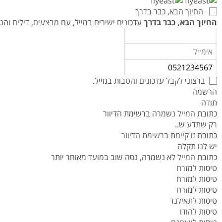
טיסות לנפאל
אטרקציות בצפון תאילנד
המדריך למטייל במאוריציוס
החיוך הבא, כבר בדרך
טיסות אל על
המדריך למטייל באיי סיישל
החיוך הבא, כבר בדרך
עדכונים ישירים במייל, עם מבצעים, דילים ו
המדריך למטייל בזנזיבר
המדריך למטייל ביפן
המדריך למטייל בדובאי
ברצוני לקבל עדכונים והטבות במייל.
הרשמה
תודה
כתובת המייל נשמרה ברשימת הדיוור
רק שתדע ש..
כתובת זו קיימת ברשימת הדיוור
יש לנו תקלה
כתובת המייל לא נשמרה, נסה שוב במועד מאוחר יותר
טיסות למזרח
טיסות למזרח
טיסות למזרח
טיסות לתאילנד
טיסות להודו