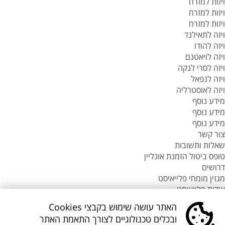
ויזות למזרח
ויזות למזרח
ויזות למזרח
ויזה לתאילנד
ויזה להודו
ויזה לויאטנם
ויזה לסרי לנקה
ויזה לנפאל
ויזה לאוסטרליה
מידע נוסף
מידע נוסף
מידע נוסף
צור קשר
שאלות ותשובות
טופס ביטול הזמנת אונליין
דרושים
מגזין מומחי פלייאיסט
אודות פלייאיסט
סניפי flyeast בעולם
האתר עושה שימוש בקבצי Cookies
סניפי flyeast בעולם
ובכלים טכנולוגיים לצורך התאמת האתר
סניפי flyeast בעולם