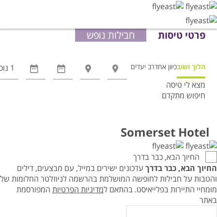
פרטי טיסות
חבילות נופש
הלוך ושוב
כיוון אחד
רב יעדים
מצא לי טיסה
חיפוש מתקדם
אפשרויות
החיפוש
הנוספות
Somerset Hotel
מוצגות
לפני
החיוך הבא, כבר בדרך
הכפתור
החיוך הבא, כבר בדרך
עדכונים ישירים במייל, עם מבצעים, דילים
והטבות על חבילות לחופשה המושלמת בהרשמה לניוזלטר החלומות של
מומחיי התיירות בפלייאיסט.
בהתאם ל
מדיניות הפרטיות
המפורסמת
באתר