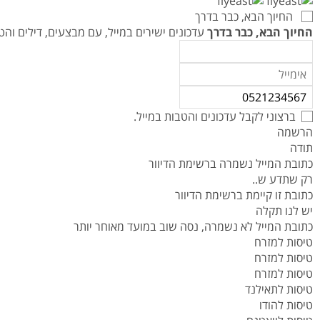
טיסות לנפאל
אטרקציות בצפון תאילנד
המדריך למטייל במאוריציוס
החיוך הבא, כבר בדרך
טיסות אל על
המדריך למטייל באיי סיישל
החיוך הבא, כבר בדרך
עדכונים ישירים במייל, עם מבצעים, דילים ו
המדריך למטייל בזנזיבר
המדריך למטייל ביפן
המדריך למטייל בדובאי
ברצוני לקבל עדכונים והטבות במייל.
הרשמה
תודה
כתובת המייל נשמרה ברשימת הדיוור
רק שתדע ש..
כתובת זו קיימת ברשימת הדיוור
יש לנו תקלה
כתובת המייל לא נשמרה, נסה שוב במועד מאוחר יותר
טיסות למזרח
טיסות למזרח
טיסות למזרח
טיסות לתאילנד
טיסות להודו