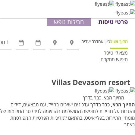
פרטי טיסות
חבילות נופש
הלוך ושוב
כיוון אחד
רב יעדים
מצא לי טיסה
חיפוש מתקדם
אפשרויות
החיפוש
הנוספות
Villas Devasom resort
מוצגות
לפני
החיוך הבא, כבר בדרך
הכפתור
החיוך הבא, כבר בדרך
עדכונים ישירים במייל, עם מבצעים, דילים
והטבות על חבילות לחופשה המושלמת בהרשמה לניוזלטר החלומות של
מומחיי התיירות בפלייאיסט.
בהתאם ל
מדיניות הפרטיות
המפורסמת
באתר