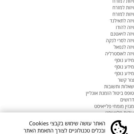
ויזות למזרח
ויזות למזרח
ויזות למזרח
ויזה לתאילנד
ויזה להודו
ויזה לויאטנם
ויזה לסרי לנקה
ויזה לנפאל
ויזה לאוסטרליה
מידע נוסף
מידע נוסף
מידע נוסף
צור קשר
שאלות ותשובות
טופס ביטול הזמנת אונליין
דרושים
מגזין מומחי פלייאיסט
אודות פלייאיסט
סניפי flyeast בעולם
האתר עושה שימוש בקבצי Cookies
סניפי flyeast בעולם
ובכלים טכנולוגיים לצורך התאמת האתר
סניפי flyeast בעולם