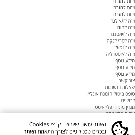
ויזות למזרח
ויזות למזרח
ויזות למזרח
ויזה לתאילנד
ויזה להודו
ויזה לויאטנם
ויזה לסרי לנקה
ויזה לנפאל
ויזה לאוסטרליה
מידע נוסף
מידע נוסף
מידע נוסף
צור קשר
שאלות ותשובות
טופס ביטול הזמנת אונליין
דרושים
מגזין מומחי פלייאיסט
אודות פלייאיסט
סניפי flyeast בעולם
האתר עושה שימוש בקבצי Cookies
סניפי flyeast בעולם
ובכלים טכנולוגיים לצורך התאמת האתר
סניפי flyeast בעולם