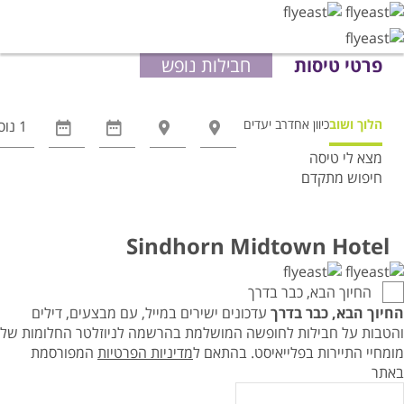
פרטי טיסות
חבילות נופש
הלוך ושוב
כיוון אחד
רב יעדים
מצא לי טיסה
חיפוש מתקדם
אפשרויות
החיפוש
הנוספות
Sindhorn Midtown Hotel
מוצגות
לפני
החיוך הבא, כבר בדרך
הכפתור
החיוך הבא, כבר בדרך
עדכונים ישירים במייל, עם מבצעים, דילים
והטבות על חבילות לחופשה המושלמת בהרשמה לניוזלטר החלומות של
מומחיי התיירות בפלייאיסט.
בהתאם ל
מדיניות הפרטיות
המפורסמת
באתר