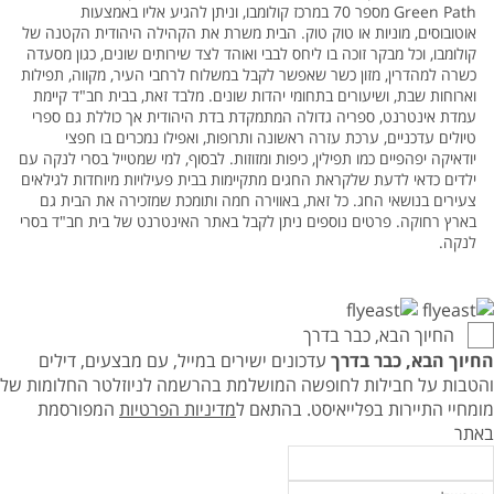
Green Path מספר 70 במרכז קולומבו, וניתן להגיע אליו באמצעות
אוטובוסים, מוניות או טוק טוק. הבית משרת את הקהילה היהודית הקטנה של
קולומבו, וכל מבקר זוכה בו ליחס לבבי ואוהד לצד שירותים שונים, כגון מסעדה
כשרה למהדרין, מזון כשר שאפשר לקבל במשלוח לרחבי העיר, מקווה, תפילות
וארוחות שבת, ושיעורים בתחומי יהדות שונים. מלבד זאת, בבית חב"ד קיימת
עמדת אינטרנט, ספריה גדולה המתמקדת בדת היהודית אך כוללת גם ספרי
טיולים עדכניים, ערכת עזרה ראשונה ותרופות, ואפילו נמכרים בו חפצי
יודאיקה יפהפיים כמו תפילין, כיפות ומזוזות. לבסוף, למי שמטייל בסרי לנקה עם
ילדים כדאי לדעת שלקראת החגים מתקיימות בבית פעילויות מיוחדות לגילאים
צעירים בנושאי החג. כל זאת, באווירה חמה ותומכת שמזכירה את הבית גם
בארץ רחוקה. פרטים נוספים ניתן לקבל באתר האינטרנט של בית חב"ד בסרי
לנקה.
החיוך הבא, כבר בדרך
החיוך הבא, כבר בדרך
עדכונים ישירים במייל, עם מבצעים, דילים
והטבות על חבילות לחופשה המושלמת בהרשמה לניוזלטר החלומות של
מומחיי התיירות בפלייאיסט.
בהתאם ל
מדיניות הפרטיות
המפורסמת
באתר