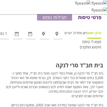
פרטי טיסות
חבילות נופש
הלוך ושוב
כיוון אחד
רב יעדים
מצא לי טיסה
חיפוש מתקדם
אפשרויות
החיפוש
הנוספות
בית חב"ד סרי לנקה
מוצגות
לפני
בית חב"ד סרי לנקה כן, אפילו בסרי לנקה פועל בית חב"ד, אחד מתוך כ-
3,200 בתים שפזורים בכל רחבי העולם. לכן, גם מי שיוצא אל האי הגדול
הכפתור
והאקזוטי יוכל לסור אל הבית שבקולומבו וליהנות ממגוון שירותים ופעילויות.
מעבר לכך, צוות המקום ישמח לסייע לכם בנושאים טכניים שונים ולייעץ לכם
לגבי יעדים, דרכי הגעה והתנהלות במדינה.
שירותים שונים למבקרים
בית חב"ד סרי לנקה שפועל במדינה מאז שנת 2005, ממוקם כיום ברחוב