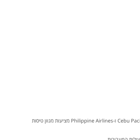
- הפיליפינים פרוסים על פני שטח רחב, ולכן טיסות פנימיות הן הדרך המהירה ביותר להתנייד. חברות כמו Cebu Pacific ו-Philippine Airlines מציעות מגוון טיסות
ילות המעבורות.