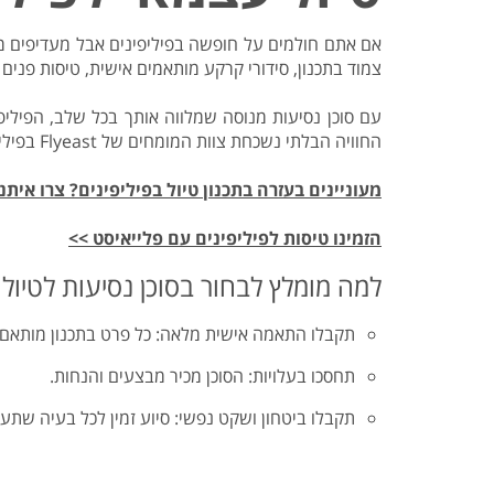
טיסות לנפאל
אטרקציות בצפון תאילנד
המדריך למטייל במאוריציוס
טיסות אל על
המדריך למטייל באיי סיישל
אם אתם חולמים על חופשה בפיליפינים אבל מעדיפים מיש
צמוד בתכנון, סידורי קרקע מותאמים אישית, טיסות פנים ו
המדריך למטייל בזנזיבר
המדריך למטייל ביפן
עם סוכן נסיעות מנוסה שמלווה אותך בכל שלב, הפילי
המדריך למטייל בדובאי
החוויה הבלתי נשכחת צוות המומחים של Flyeast בפיליפינים יעזור לכם לתכנן את המסלול המושלם.
מעוניינים בעזרה בתכנון טיול בפיליפינים? צרו איתנ
הזמינו טיסות לפיליפינים עם פלייאיסט >>
למה מומלץ לבחור בסוכן נסיעות לטיול 
תקבלו התאמה אישית מלאה: כל פרט בתכנון מותאם ל
תחסכו בעלויות: הסוכן מכיר מבצעים והנחות.
תקבלו ביטחון ושקט נפשי: סיוע זמין לכל בעיה שתע