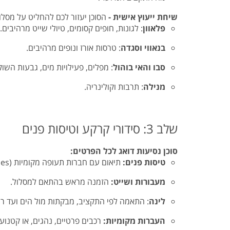
שיחת ייעוץ אישית -
הסוכן יעזור לכם להחליט על מסלול
פלאוון
: לגונות, חופים קסומים, טיולי שייט מרהיבים.
בנאווי וסגדה
: טרסות אורז ונופים מרהיבים.
סבו והאי בוהול
: מפלים, פעילויות מים, גבעות השוקול
מנילה
: תרבות וקולינריה.
שלב 3: סידורי קרקע וטיסות פנים
סוכן נסיעות דואג לכל הפרטים:
טיסות פנים:
תיאום עם חברות תעופה מקומיות (Cebu Pacific, Philippine Airlines) והזמנת כרטיסי טיסה, צ'ק אין יום לפני הטיסה.
מעבורות ושייט:
הזמנה מראש בהתאם למסלול.
לינה
: התאמה לפי התקציב, מבקתות מול הים ועד רי
העברות מקומיות:
רכבים פרטיים, נהגים, או קטנוע