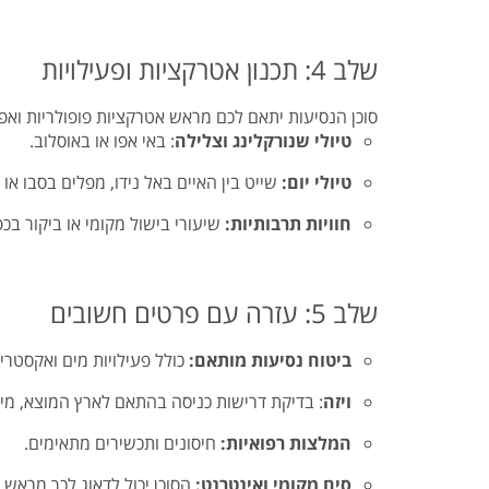
שלב 4: תכנון אטרקציות ופעילויות
סוכן הנסיעות יתאם לכם מראש אטרקציות פופולריות ואפיל
טיולי שנורקלינג וצלילה
: באי אפו או באוסלוב.
טיולי יום:
שייט בין האיים באל נידו, מפלים בסבו או 
חוויות תרבותיות:
שיעורי בישול מקומי או ביקור בכפ
שלב 5: עזרה עם פרטים חשובים
ביטוח נסיעות מותאם:
כולל פעילויות מים ואקסטרי
ויזה
: בדיקת דרישות כניסה בהתאם לארץ המוצא, מילוי טופס E-TRAVEL 
המלצות רפואיות:
חיסונים ותכשירים מתאימים.
סים מקומי ואינטרנט:
הסוכן יכול לדאוג לכך מראש.