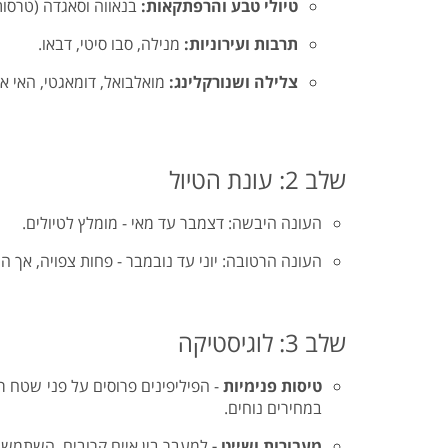
טיולי טבע והרפתקאות:
בנאווה וסאגדה (טרסות
תרבות ועירוניות:
מנילה, סבו סיטי, דבאו.
צלילה ושנורקלינג:
מואלבואל, דומאגטי, האי א
שלב 2: עונת הטיול
העונה היבשה: דצמבר עד מאי - מומלץ לטיולים.
העונה הרטובה: יוני עד נובמבר - פחות צפויה, אך המח
שלב 3: לוגיסטיקה
טיסות פנימיות
במחירים נוחים.
מעבורות ושייט -
למעבר בין איים קרובים, השתמש ב