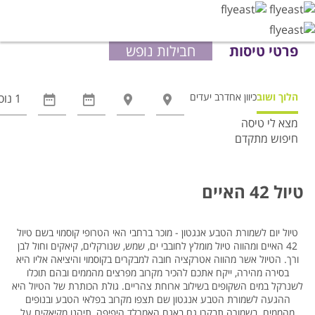
פרטי טיסות
חבילות נופש
הלוך ושוב
כיוון אחד
רב יעדים
מצא לי טיסה
חיפוש מתקדם
אפשרויות
החיפוש
הנוספות
טיול 42 האיים
מוצגות
לפני
הכפתור
טיול יום לשמורת הטבע אנגטון - מוכר ברחבי האי הטרופי קוסמוי בשם טיול
42 האיים ומהווה טיול מומלץ לחובבי ים, שמש, שנורקלים, קיאקים וחול לבן
ורך. הטיול אשר מהווה אטרקציה חובה למבקרים בקוסמוי והיציאה אליו היא
בסירה מהירה, ייקח אתכם להכיר מקרוב מפרצים מהממים ובהם תוכלו
לשנרקל במים השקופים בשילוב ארוחת צהריים. גולת הכותרת של הטיול היא
ההגעה לשמורת הטבע אנגטון שם תצפו מקרוב בפלאי הטבע ובנופים
מהממים. בשמורה תבקרו גם באגם האמרלד היפיפה, תיהנו מקיאקים על