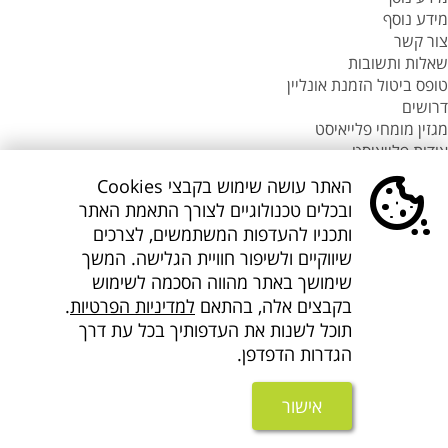
מידע נוסף
צור קשר
שאלות ותשובות
טופס ביטול הזמנת אונליין
דרושים
מגזין מומחי פלייאיסט
אודות פלייאיסט
סניפי flyeast בעולם
האתר עושה שימוש בקבצי Cookies
סניפי flyeast בעולם
ובכלים טכנולוגיים לצורך התאמת האתר
סניפי flyeast בעולם
ותכניו להעדפות המשתמשים, לצרכים
סניף flyeast תאילנד
שיווקיים ולשיפור חוויית הגלישה. המשך
סניף flyeast פיליפינים
שימושך באתר מהווה הסכמה לשימוש
flyOnline
בקבצים אלה, בהתאם
למדיניות הפרטיות
.
קישורים נוספים
אודות Flyeast
תוכל לשנות את העדפותיך בכל עת דרך
הצהרת מדיניות ופרטיות
הגדרות הדפדפן.
תנאים והגבלות
הצהרת נגישות
אישור
About us flyeast english
אתר המידע