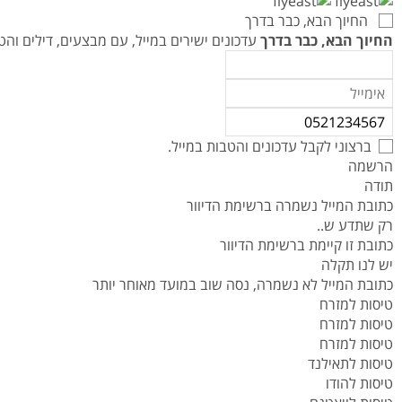
טיסות לנפאל
אטרקציות בצפון תאילנד
המדריך למטייל במאוריציוס
החיוך הבא, כבר בדרך
טיסות אל על
המדריך למטייל באיי סיישל
החיוך הבא, כבר בדרך
עדכונים ישירים במייל, עם מבצעים, דילים ו
המדריך למטייל בזנזיבר
המדריך למטייל ביפן
המדריך למטייל בדובאי
ברצוני לקבל עדכונים והטבות במייל.
הרשמה
תודה
כתובת המייל נשמרה ברשימת הדיוור
רק שתדע ש..
כתובת זו קיימת ברשימת הדיוור
יש לנו תקלה
כתובת המייל לא נשמרה, נסה שוב במועד מאוחר יותר
טיסות למזרח
טיסות למזרח
טיסות למזרח
טיסות לתאילנד
טיסות להודו