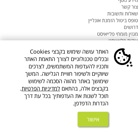
מידע נוסף
צור קשר
שאלות ותשובות
טופס ביטול הזמנת אונליין
דרושים
מגזין מומחי פלייאיסט
אודות פלייאיסט
סניפי flyeast בעולם
האתר עושה שימוש בקבצי Cookies
סניפי flyeast בעולם
ובכלים טכנולוגיים לצורך התאמת האתר
סניפי flyeast בעולם
ותכניו להעדפות המשתמשים, לצרכים
סניף flyeast תאילנד
שיווקיים ולשיפור חוויית הגלישה. המשך
סניף flyeast פיליפינים
שימושך באתר מהווה הסכמה לשימוש
flyOnline
בקבצים אלה, בהתאם
למדיניות הפרטיות
.
קישורים נוספים
אודות Flyeast
תוכל לשנות את העדפותיך בכל עת דרך
הצהרת מדיניות ופרטיות
הגדרות הדפדפן.
תנאים והגבלות
הצהרת נגישות
אישור
About us flyeast english
אתר המידע
בפייסבוק
בפייסבוק
בפייסבוק
באינסטגרם
בלינקדאין