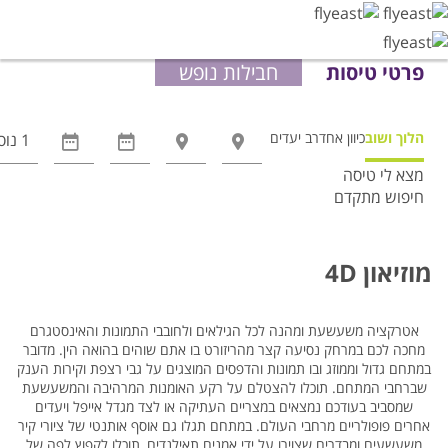
פרטי טיסות
חבילות נופש
הלוך ושוב
כיוון אחד
רב יעדים
מצא לי טיסה
חיפוש מתקדם
אפשרויות
החיפוש
הנוספות
מוזיאון 4D
מוצגות
לפני
הכפתור
אטרקציה משעשעת ומהנה לכל הגילאים ולחובבי התמונות והאינסטגרם
מחכה לכם במרחק נסיעה קצר מהריזורט בו אתם שוהים בהואה הין. מדובר
במתחם גדול וממוזג ובו תמונות והדפסים המוצגים על גבי רצפת וקירות הענק
שברחבי המתחם. תוכלו להצטלם על רקע האומנות המרהיבה והמשעשעת
שמסביב בעודכם נמצאים במצריים העתיקה או לצד מגדל אייפל ויעדים
אחרים פופולריים מרחבי העולם. במתחם תגלו גם אוסף אותנטי של ציורי קיר
משעשעים ומבדרים שצוירו על ידי אמנים תאילנדים, תוכלו לקפוץ לפה של