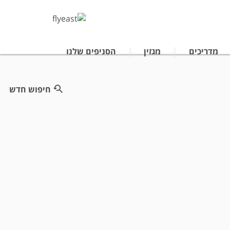
מדריכים
מגזין
הסניפים שלנו
חיפוש חדש
טרליה
נופש לתאילנד
ים מאורגנים ביפן
לחיצה
תחליף
את
אזור
הכותרת
הראשית
ברכיב
חיפוש